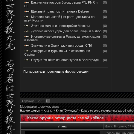
Вакуумные насосы Jurop: серии PN, PNR и
(0)
DL
Шахтный транспорт и техника Dekree
(0)
Магазин запчастей just.parts: доставка по
(0)
всей России
Элитное жилье и новостройки Москвы
(0)
Детские аксессуары для волос: виды и выбор
(0)
Инженерные системы Ридан: автоматизация
(0)
и монтаж
Экскурсии в Эрмитаж и пригороды СПб
(0)
Экскурсии и туры по СПб от компании
(0)
Captour
Студия Улыбки: лечение зубов в Волгограде
(0)
Пользователи посетившие форум сегодня:
1
Страница
1
из
1
Модератор форума:
shana
Наруто форум
»
Кланы
»
Клан "Окумура"
»
Какое оружие экзорциста самоё клёв
Какое оружие экзорциста самоё клёвое
shana
Дата: Вторник, 07.
Сдесь пишим сво