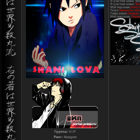
Я участник клана "Mo
Я участник клана
"Во
Мой персонаж:
Хаято 
Титул:
Хранитель «Кол
Глава клана:
Окумура
Мой персонаж:
Окуму
Группа:
V.I.P
Ранг:
Акацуки