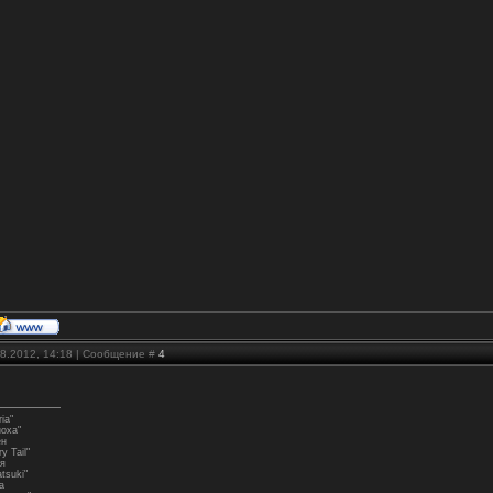
08.2012, 14:18 | Сообщение #
4
ia"
ноха"
ен
y Tail"
я
tsuki"
а