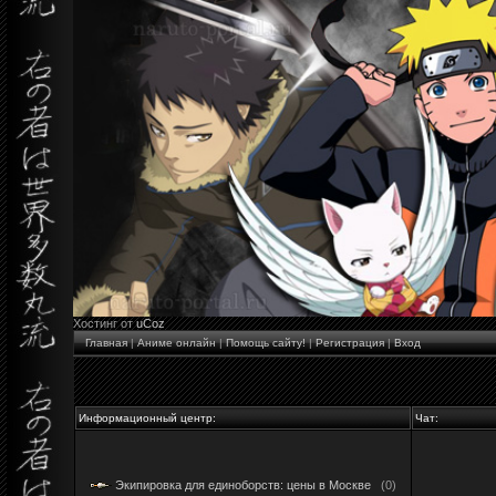
Хостинг от
uCoz
Главная
|
Аниме онлайн
|
Помощь сайту!
|
Регистрация
|
Вход
Информационный центр:
Чат:
Экипировка для единоборств: цены в Москве
(0)