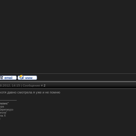
08.2012, 14:15 | Сообщение #
2
хотя давно смотрела я уже и не помню
nsters"
ура
иригакурэ
нгола"
ла Х
и