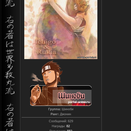
Группа:
Шиноби
Ранг:
Джонин
Сообщений:
629
Награды:
82
Репутация:
882