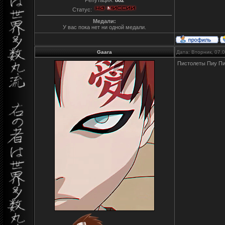
Статус:
Медали:
У вас пока нет ни одной медали.
Gaara
Дата: Вторник, 07.
Пистолеты Пиу Пи