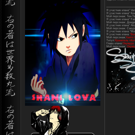
Я участник клана" Varr
Я участник клана" Ко
Мой персонаж: Тен-Т
Я участник клана" Fair
Мой персонаж: Дожди
Я участник клана" Aka
Мой персонаж: Сакур
Я участник клана "Mo
Я участник клана
"Во
Мой персонаж:
Хаято 
Титул:
Хранитель «Кол
Глава клана:
Окумура
Мой персонаж:
Окуму