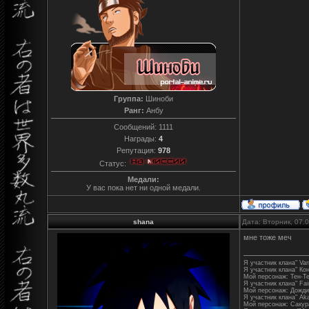
Группа:
Шиноби
Ранг:
Анбу
Сообщений:
1111
Награды:
4
Репутация:
978
Статус:
Медали:
У вас пока нет ни одной медали.
shana
Дата: Вторник, 07.
мне тоже меч
Я участник клана" Varr
Я участник клана" Ко
Мой персонаж: Тен-Т
Я участник клана" Fair
Мой персонаж: Дожди
Я участник клана" Aka
Мой персонаж: Сакур