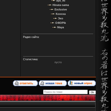
aya_95
Hinata-sama
Exclusive
Коноха
Эко
O4IOPik
Maya
Радио сайта:
Статистика:
пусто