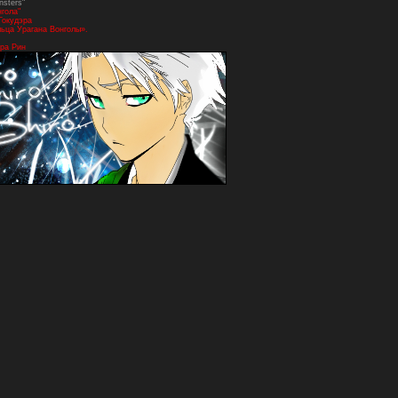
nsters"
нгола"
Гокудэра
ьца Урагана Вонголы».
ра Рин