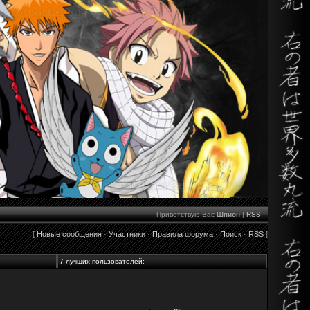
Приветствую Вас
Шпион
|
RSS
[
Новые сообщения
·
Участники
·
Правила форума
·
Поиск
·
RSS
]
7 лучших пользователей: