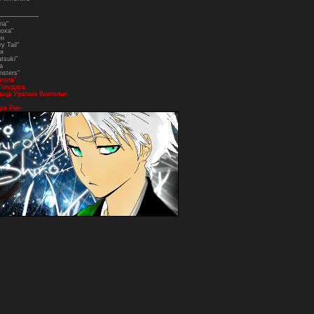
ia"
ноха"
ен
y Tail"
я
tsuki"
а
nsters"
нгола"
Гокудэра
ьца Урагана Вонголы».
ра Рин