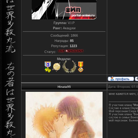
Группа:
V.I.P
Ранг:
Акацуки
Сообщений:
1866
Награды:
85
Репутация:
1223
Статус:
Медали:
Hinata95
Дата: Вторник, 07.
мне кажется меч, 
Я участник клана
"Mo
Состаю в клане:Окум
Мой персонаж:Сюра К
Я участник клана "Во
состою в семье Вонго
мой персонаж: Бьянк