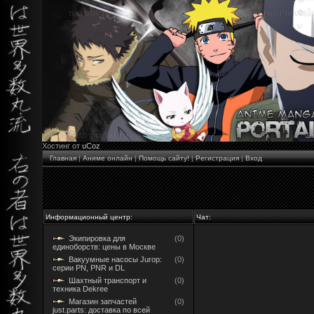
Хостинг от
uCoz
Главная
|
Аниме онлайн
|
Помощь сайту!
|
Регистрация
|
Вход
Информационный центр:
Чат:
Экипировка для
(0)
единоборств: цены в Москве
Вакуумные насосы Jurop:
(0)
серии PN, PNR и DL
Шахтный транспорт и
(0)
техника Dekree
Магазин запчастей
(0)
just.parts: доставка по всей