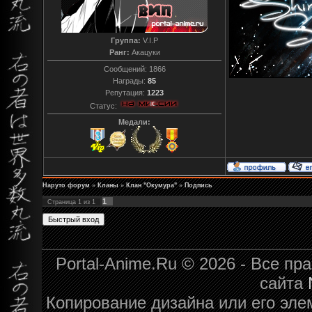
Группа:
V.I.P
Ранг:
Акацуки
Сообщений:
1866
Награды:
85
Репутация:
1223
Статус:
Медали:
Наруто форум
»
Кланы
»
Клан "Окумура"
»
Подпись
1
Страница
1
из
1
Portal-Anime.Ru © 2026 - Все п
сайта
Копирование дизайна или его эле