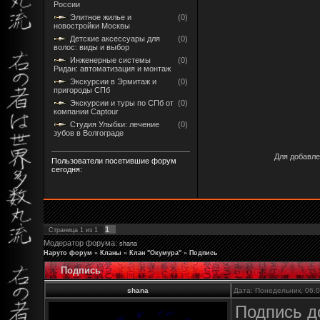
России
Элитное жилье и
(0)
новостройки Москвы
Детские аксессуары для
(0)
волос: виды и выбор
Инженерные системы
(0)
Ридан: автоматизация и монтаж
Экскурсии в Эрмитаж и
(0)
пригороды СПб
Экскурсии и туры по СПб от
(0)
компании Captour
Студия Улыбки: лечение
(0)
зубов в Волгограде
Для добавле
Пользователи посетившие форум
сегодня:
1
Страница
1
из
1
Модератор форума:
shana
Наруто форум
»
Кланы
»
Клан "Окумура"
»
Подпись
Подпись
shana
Дата: Понедельник, 06.
Подпись д