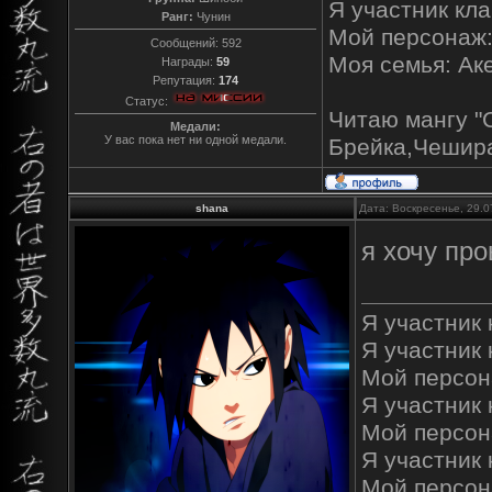
Я участник кл
Ранг:
Чунин
Мой персонаж
Сообщений:
592
Моя семья: Ак
Награды:
59
Репутация:
174
Статус:
Читаю мангу "
Медали:
У вас пока нет ни одной медали.
Брейка,Чешира
shana
Дата: Воскресенье, 29.0
я хочу про
Я участник к
Я участник 
Мой персон
Я участник к
Мой персон
Я участник 
Мой персон