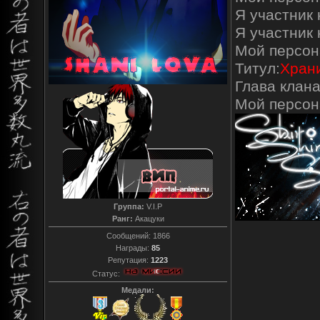
Я участник 
Я участник
Мой персон
Титул:
Храни
Глава клана
Мой персо
Группа:
V.I.P
Ранг:
Акацуки
Сообщений:
1866
Награды:
85
Репутация:
1223
Статус:
Медали: