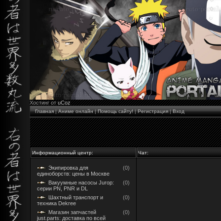
Хостинг от
uCoz
Главная
|
Аниме онлайн
|
Помощь сайту!
|
Регистрация
|
Вход
Информационный центр:
Чат:
Экипировка для
(0)
единоборств: цены в Москве
Вакуумные насосы Jurop:
(0)
серии PN, PNR и DL
Шахтный транспорт и
(0)
техника Dekree
Магазин запчастей
(0)
just.parts: доставка по всей