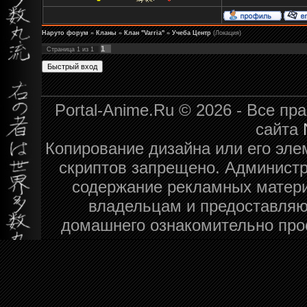
Наруто форум
»
Кланы
»
Клан "Varria"
»
Учеба Центр
(Локация)
1
Страница
1
из
1
Portal-Anime.Ru © 2026 - Все п
сайта
Копирование дизайна или его эле
скриптов запрещено. Администра
содержание рекламных матери
владельцам и предоставляю
домашнего ознакомительно про