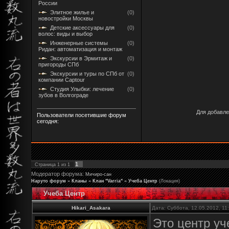
России
Элитное жилье и
(0)
новостройки Москвы
Детские аксессуары для
(0)
волос: виды и выбор
Инженерные системы
(0)
Ридан: автоматизация и монтаж
Экскурсии в Эрмитаж и
(0)
пригороды СПб
Экскурсии и туры по СПб от
(0)
компании Captour
Студия Улыбки: лечение
(0)
зубов в Волгограде
Для добавле
Пользователи посетившие форум
сегодня:
1
Страница
1
из
1
Модератор форума:
Мичиро-сан
Наруто форум
»
Кланы
»
Клан "Varria"
»
Учеба Центр
(Локация)
Учеба Центр
Hikari_Asakara
Дата: Суббота, 12.05.2012, 1
Это центр уч