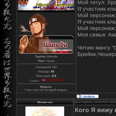
Мой титул: Хр
Я участник кла
Мой персонаж
Я участник кл
Мой персонаж
Моя семья: Ак
Читаю мангу "
Брейка,Чешира
Группа:
Шиноби
Ранг:
Чунин
Сообщений:
592
Награды:
59
Репутация:
174
Статус:
Медали:
У вас пока нет ни одной медали.
Мичиро-сан
Дата: Суббота, 12.05.2012, 20:
Кого Я вижу 