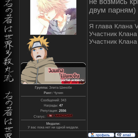
не возмись к
двум парням)
Я глава Клана V
Участник Клана
Участник Клана "
Группа:
Элита Шиноби
Ранг:
Чунин
Сообщений:
343
Награды:
47
Репутация:
2556
Статус:
Медали:
У вас пока нет ни одной медали.