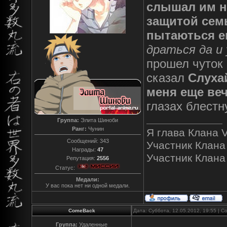
слышал им н
защитой сем
пытаються ег
драться да и 
прошел чуток 
сказал
Слухай
меня еще веч
глазах блест
Группа:
Элита Шиноби
Ранг:
Чунин
Я глава Клана V
Сообщений:
343
Участник Клана
Награды:
47
Участник Клана "
Репутация:
2556
Статус:
Медали:
У вас пока нет ни одной медали.
ComeBack
Дата: Суббота, 12.05.2012, 19:55 | 
Группа:
Удаленные