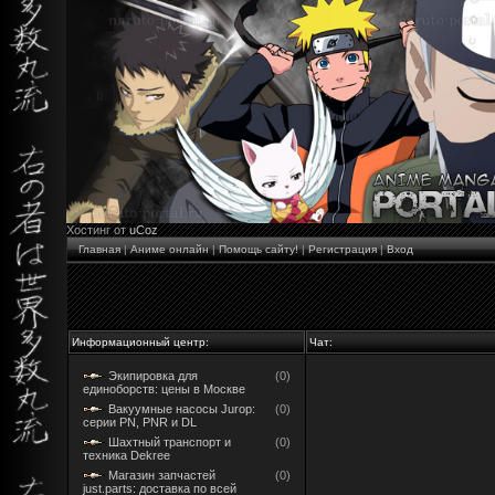
Хостинг от
uCoz
Главная
|
Аниме онлайн
|
Помощь сайту!
|
Регистрация
|
Вход
Информационный центр:
Чат:
Экипировка для
(0)
единоборств: цены в Москве
Вакуумные насосы Jurop:
(0)
серии PN, PNR и DL
Шахтный транспорт и
(0)
техника Dekree
Магазин запчастей
(0)
just.parts: доставка по всей