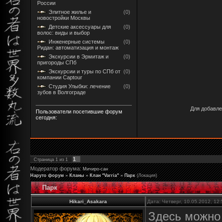
России
Элитное жилье и
(0)
новостройки Москвы
Детские аксессуары для
(0)
волос: виды и выбор
Инженерные системы
(0)
Ридан: автоматизация и монтаж
Экскурсии в Эрмитаж и
(0)
пригороды СПб
Экскурсии и туры по СПб от
(0)
компании Captour
Студия Улыбки: лечение
(0)
зубов в Волгограде
Для добавле
Пользователи посетившие форум
сегодня:
1
Страница
1
из
1
Модератор форума:
Мичиро-сан
Наруто форум
»
Кланы
»
Клан "Varria"
»
Парк
(Локация)
Парк
Hikari_Asakara
Дата: Четверг, 10.05.2012, 12
Здесь можно 