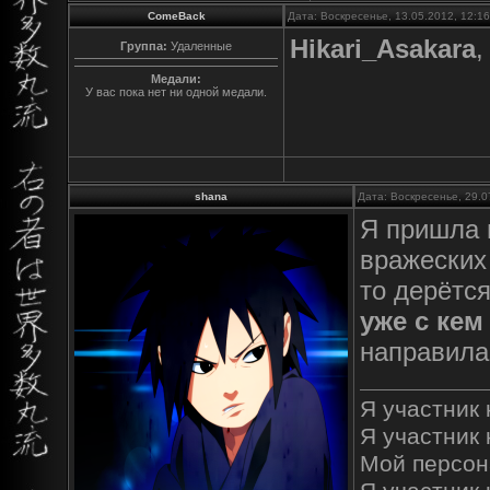
ComeBack
Дата: Воскресенье, 13.05.2012, 12:1
Hikari_Asakara
,
Группа:
Удаленные
Медали:
У вас пока нет ни одной медали.
shana
Дата: Воскресенье, 29.0
Я пришла в
вражеских
то дерётся
уже с кем
направила
Я участник к
Я участник 
Мой персон