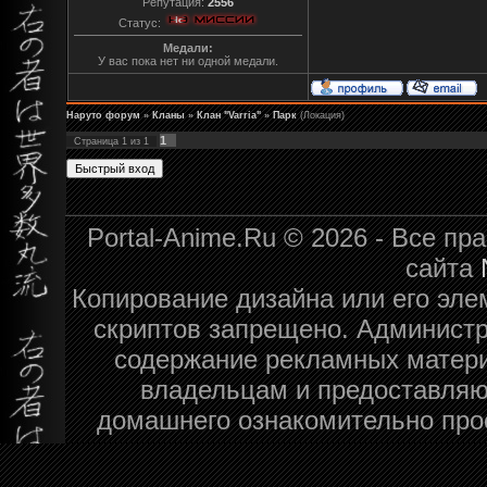
Репутация:
2556
Статус:
Медали:
У вас пока нет ни одной медали.
Наруто форум
»
Кланы
»
Клан "Varria"
»
Парк
(Локация)
1
Страница
1
из
1
Portal-Anime.Ru © 2026 - Все п
сайта
Копирование дизайна или его эле
скриптов запрещено. Администра
содержание рекламных матери
владельцам и предоставляю
домашнего ознакомительно про