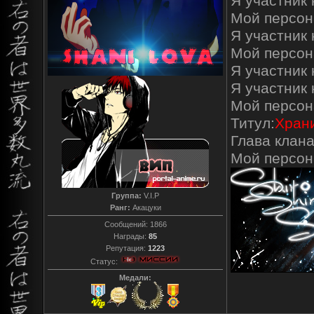
Я участник к
Мой персон
Я участник 
Мой персон
Я участник 
Я участник
Мой персон
Титул:
Храни
Глава клана
Мой персо
Группа:
V.I.P
Ранг:
Акацуки
Сообщений:
1866
Награды:
85
Репутация:
1223
Статус:
Медали: