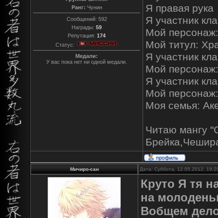
Я правая рука
Ранг:
Чунин
Я участник кла
Сообщений:
592
Награды:
59
Мой персонаж
Репутация:
174
Мой титул: Хр
Статус:
Я участник кла
Медали:
У вас пока нет ни одной медали.
Мой персонаж
Я участник кл
Мой персонаж
Моя семья: Ак
Читаю мангу "
Брейка,Чешира
Мичиро-сан
Дата: Суббота, 12.05.2012, 19:
Круто Я тя н
на молодень
Вобщем дело