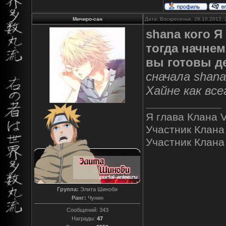
Мичиро-сан
Дата: Воскресенье, 28.10.2012,
shana кого Я
тогда начнем
вы готовы де
сначала shan
Хайне как вс
Я глава Клана V
Участник Клана
Участник Клана "
Группа:
Элита Шиноби
Ранг:
Чунин
Сообщений:
343
Награды:
47