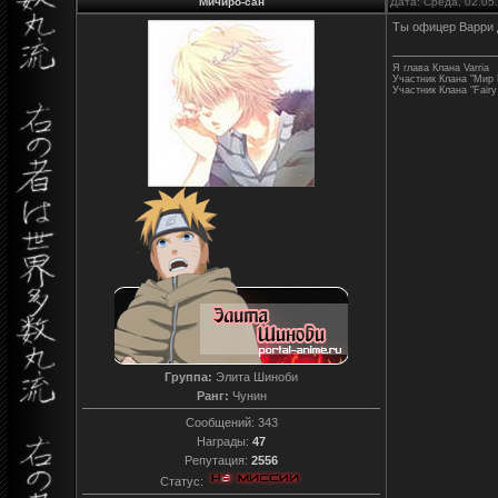
Мичиро-сан
Дата: Среда, 02.05
Ты офицер Варри 
Я глава Клана Varria
Участник Клана "Мир
Участник Клана "Fairy 
Группа:
Элита Шиноби
Ранг:
Чунин
Сообщений:
343
Награды:
47
Репутация:
2556
Статус: