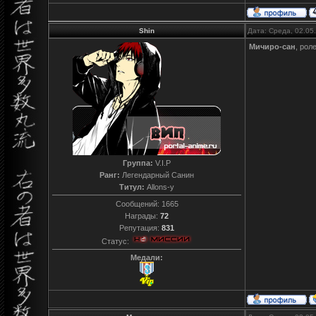
Shin
Дата: Среда, 02.05
Мичиро-сан
, рол
Группа:
V.I.P
Ранг:
Легендарный Санин
Титул:
Allons-y
Сообщений:
1665
Награды:
72
Репутация:
831
Статус:
Медали: