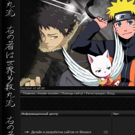
Хостинг от
uCoz
Главная
|
Аниме онлайн
|
Помощь сайту!
|
Регистрация
|
Вход
Информационный центр:
Чат:
Дизайн и разработка сайтов от Bewave
(0)