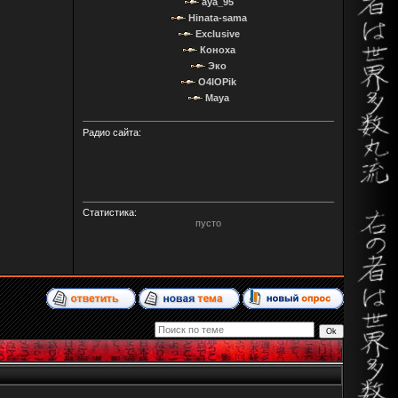
aya_95
Hinata-sama
Exclusive
Коноха
Эко
O4IOPik
Maya
Радио сайта:
Статистика:
пусто