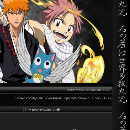
Приветствую Вас
Шпион
|
RSS
[
Новые сообщения
·
Участники
·
Правила форума
·
Поиск
·
RSS
]
7 лучших пользователей: