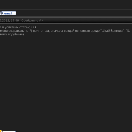
05.2012, 17:46 | Сообщение #
4
да я успел им стать?) 0O
мени создавать нет*( но что там, сначала создай основные вроде "Штаб Вонголы", "Шт
и тому подобные)