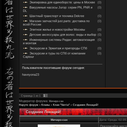
Экипировка для единоборств: цены в Москве
(0)
Вакуумные насосы Jurop: серии PN, PNR и
(0)
DL
Шахтный транспорт и техника Dekree
(0)
Магазин запчастей just.parts: доставка по
(0)
всей России
Элитное жилье и новостройки Москвы
(0)
Детские аксессуары для волос: виды и выбор
(0)
Инженерные системы Ридан: автоматизация
(0)
и монтаж
Экскурсии в Эрмитаж и пригороды СПб
(0)
Экскурсии и туры по СПб от компании
(0)
Captour
Пользователи посетившие форум сегодня:
haveyona23
1
Страница
1
из
1
Модератор форума:
Мичиро-сан
Наруто форум
»
Кланы
»
Клан "Varria"
»
Создание Локаций!
Создание Локаций!
Мичиро-сан
Дата: Среда, 02.05
Предлагайте место