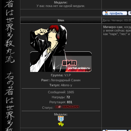
Медали:
У вас пока нет ни одной медали.
Shin
Дата: Четверг, 03.
Мичиро-сан
, ког
у меня сейчас вре
как "парк", "лес" 
Группа:
V.I.P
Ранг:
Легендарный Санин
Титул:
Allons-y
Сообщений:
1665
Награды:
72
Репутация:
831
Статус:
Медали: