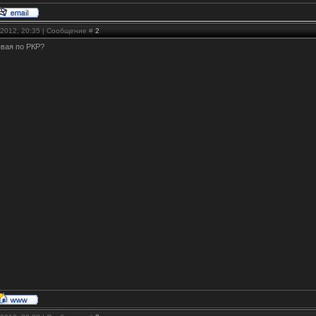
.2012, 20:35 | Сообщение #
2
евая по РКР?