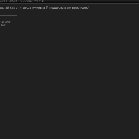
.2012, 20:38 | Сообщение #
3
делай как считаешь нужным Я поддерживаю твою идею)
 Шиноби"
Tail"