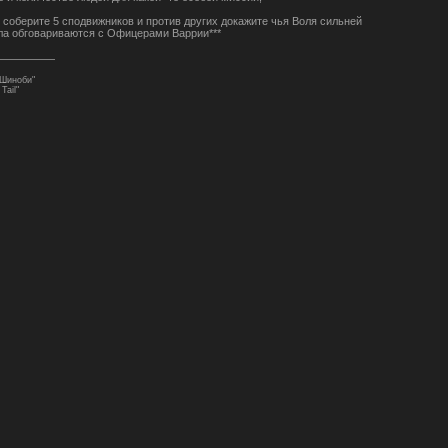
соберите 5 сподвижников и против других докажите чья Воля сильней
ила обговариваются с Офицерами Варрии***
 Шиноби"
Tail"