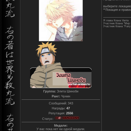
выберите локацию 
**Локация и прав
Я глава Клана Varria
Участник Клана "Мир
Участник Клана "Fairy 
Группа:
Элита Шиноби
Ранг:
Чунин
Сообщений:
343
Награды:
47
Репутация:
2556
Статус:
Медали:
У вас пока нет ни одной медали.