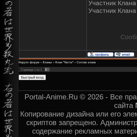
Участник Клана
Участник Клана "
Сооб
Наруто форум
»
Кланы
»
Клан "Varria"
»
Состав клана
1
Страница
1
из
1
Portal-Anime.Ru © 2026 - Все п
сайта
Копирование дизайна или его эле
скриптов запрещено. Администра
содержание рекламных матери