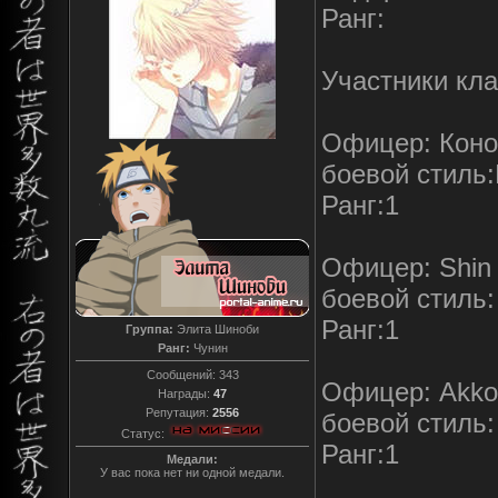
Ранг:
Участники кла
Офицер: Коно
боевой стиль
Ранг:1
Офицер: Shin
боевой стиль:
Ранг:1
Группа:
Элита Шиноби
Ранг:
Чунин
Сообщений:
343
Офицер: Akko
Награды:
47
Репутация:
2556
боевой стиль
Статус:
Ранг:1
Медали:
У вас пока нет ни одной медали.