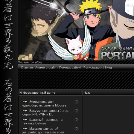
Хостинг от
uCoz
Главная
|
Аниме онлайн
|
Помощь сайту!
|
Регистрация
|
Вход
Информационный центр:
Чат:
Экипировка для
(0)
единоборств: цены в Москве
Вакуумные насосы Jurop:
(0)
серии PN, PNR и DL
Шахтный транспорт и
(0)
техника Dekree
Магазин запчастей
(0)
just.parts: доставка по всей