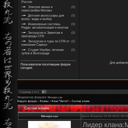
России
Элитное жилье и
(0)
новостройки Москвы
Детские аксессуары для
(0)
волос: виды и выбор
Инженерные системы
(0)
Ридан: автоматизация и монтаж
Экскурсии в Эрмитаж и
(0)
пригороды СПб
Экскурсии и туры по СПб от
(0)
компании Captour
Студия Улыбки: лечение
(0)
зубов в Волгограде
Для добавле
Пользователи посетившие форум
сегодня:
1
Страница
1
из
1
Модератор форума:
Мичиро-сан
Наруто форум
»
Кланы
»
Клан "Varria"
»
Состав клана
Состав клана
Мичиро-сан
Дата: Вторник, 01.05.2012, 00:
Лидер клана: