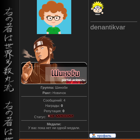
denantikvar
Группа:
Шиноби
Ранг:
Новичок
Сообщений:
4
Награды:
0
Репутация:
0
Статус:
Медали:
У вас пока нет ни одной медали.