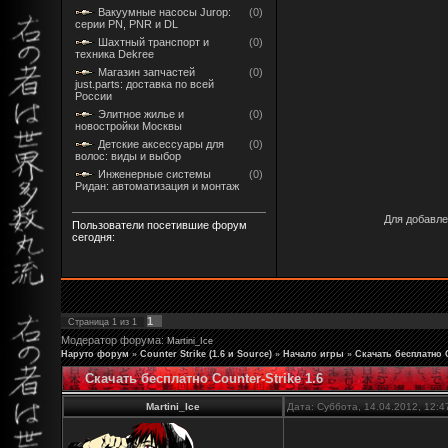
Вакуумные насосы Jurop:
(0)
серии PN, PNR и DL
Шахтный транспорт и
(0)
техника Dekree
Магазин запчастей
(0)
just.parts: доставка по всей
России
Элитное жилье и
(0)
новостройки Москвы
Детские аксессуары для
(0)
волос: виды и выбор
Инженерные системы
(0)
Ридан: автоматизация и монтаж
Для добавле
Пользователи посетившие форум
сегодня:
1
Страница
1
из
1
Модератор форума:
Martini_Ice
Наруто форум
»
Counter Strike (1.6 и Source)
»
Начало игры
»
Скачать бесплатно C
Скачать бесплатно Counter-Strike 1.6
Martini_Ice
Дата: Суббота, 14.04.2012, 12: