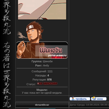
Группа:
Шиноби
Ранг:
Анбу
Сообщений:
1111
Награды:
4
Репутация:
978
Статус:
Медали:
У вас пока нет ни одной медали.
denantikvar
Дата: Среда, 14.08.2024, 06:35