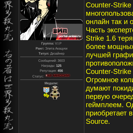
Counter-Strik
многопользова
онлайн так и 
Часть эксперт
Strike 1.6 тер
Группа:
V.I.P
более мощных
Ранг:
Элита Акацуки
лучшей графи
Титул:
Дизайнер
Сообщений:
3603
противополож
Награды:
125
Counter-Strik
Репутация:
456
Статус:
Огромное кол
Медали:
думают покида
первую очере
геймплеем. Од
приобретает в
Source.