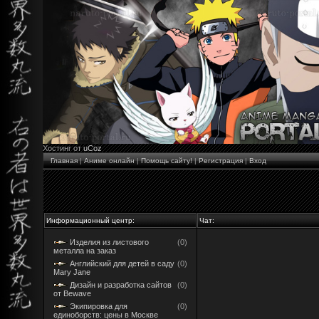
Хостинг от
uCoz
Главная
|
Аниме онлайн
|
Помощь сайту!
|
Регистрация
|
Вход
Информационный центр:
Чат:
Изделия из листового
(0)
металла на заказ
Английский для детей в саду
(0)
Mary Jane
Дизайн и разработка сайтов
(0)
от Bewave
Экипировка для
(0)
единоборств: цены в Москве