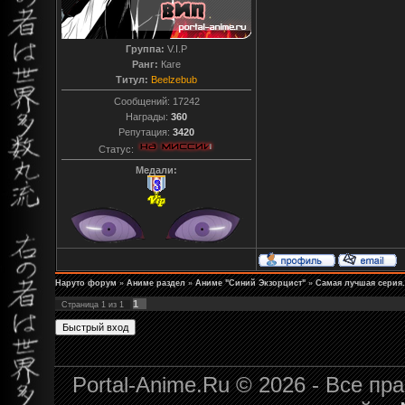
Группа:
V.I.P
Ранг:
Каге
Титул:
Beelzebub
Сообщений:
17242
Награды:
360
Репутация:
3420
Статус:
Медали:
Наруто форум
»
Аниме раздел
»
Аниме "Синий Экзорцист"
»
Самая лучшая серия.
1
Страница
1
из
1
Portal-Anime.Ru © 2026 - Все п