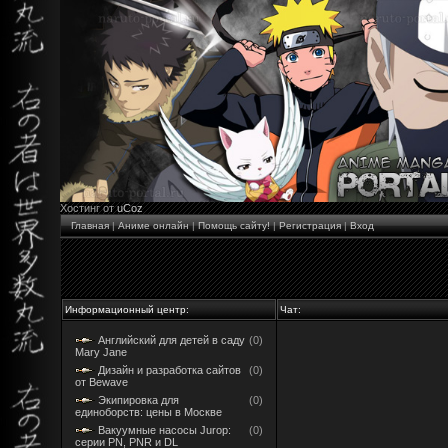
Хостинг от
uCoz
Главная
|
Аниме онлайн
|
Помощь сайту!
|
Регистрация
|
Вход
Информационный центр:
Чат:
Английский для детей в саду
(0)
Mary Jane
Дизайн и разработка сайтов
(0)
от Bewave
Экипировка для
(0)
единоборств: цены в Москве
Вакуумные насосы Jurop:
(0)
серии PN, PNR и DL