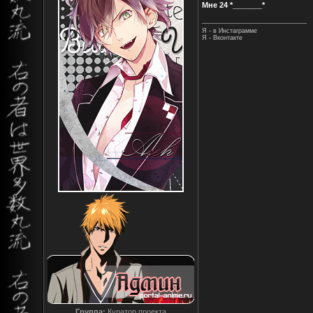
Мне 24 *_______*
Я - в Инстаграмме
Я - Вконтакте
Группа:
Куратор проекта