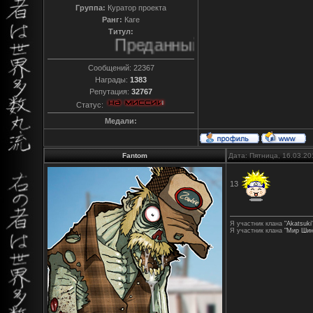
Группа:
Куратор проекта
Ранг:
Каге
Титул:
Преданный
Сообщений:
22367
Награды:
1383
Репутация:
32767
Статус:
Медали:
Fantom
Дата: Пятница, 16.03.20
13
Я участник клана
"Akatsuki
Я участник клана
"Мир Шин