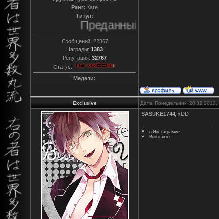
Ранг:
Каге
Титул:
Преданный
Сообщений:
22367
Награды:
1383
Репутация:
32767
Статус:
Медали:
Exclusive
Дата: Понедельник, 20.02.2012,
SASUKE1744
, xDD
Я - в Инстаграмме
Я - Вконтакте