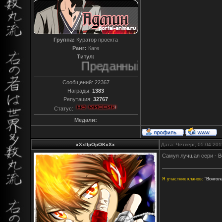
Группа:
Куратор проекта
Ранг:
Каге
Титул:
Преданный
Сообщений:
22367
Награды:
1383
Репутация:
32767
Статус:
Медали:
xXxIIpOpOKxXx
Дата: Четверг, 05.04.20
Самуя лучшая сери - Вс
Я участник кланов:
"Вонгола