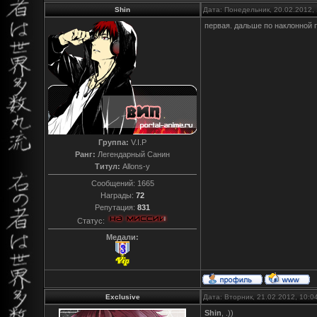
Shin
Дата: Понедельник, 20.02.2012,
первая. дальше по наклонной 
Группа:
V.I.P
Ранг:
Легендарный Санин
Титул:
Allons-y
Сообщений:
1665
Награды:
72
Репутация:
831
Статус:
Медали:
Exclusive
Дата: Вторник, 21.02.2012, 10:
Shin
, .))