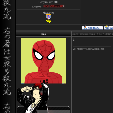
Репутация:
605
Статус:
Медали:
Эко
Дата: Воскресенье, 15.07.2012,
1
vk: https://vk.com/wearecno6