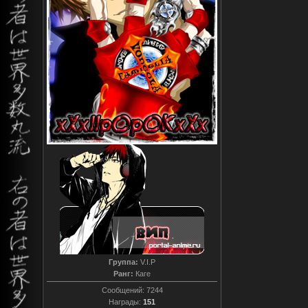
Группа:
V.I.P
Ранг:
Каге
Сообщений:
7244
Награды:
151