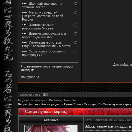
Шахтный транспорт и
(0)
техника Dekree
Магазин запчастей
(0)
just.parts: доставка по всей
России
Элитное жилье и
(0)
новостройки Москвы
Детские аксессуары для
(0)
волос: виды и выбор
Инженерные системы
(0)
Ридан: автоматизация и монтаж
Экскурсии в Эрмитаж и
(0)
пригороды СПб
Для добавле
Пользователи посетившие форум
сегодня:
haveyona23
1
Страница
1
из
1
Модератор форума:
,
Exclusive
Naruto_Kun
Наруто форум
»
Аниме раздел
»
Аниме "Синий Экзорцист"
»
Самая лучшая серия.
Самая лучшая серия.)
Exclusive
Дата: Понедельник, 20.02.2012,
Здесь пишем какая серия в
---------------------------------------