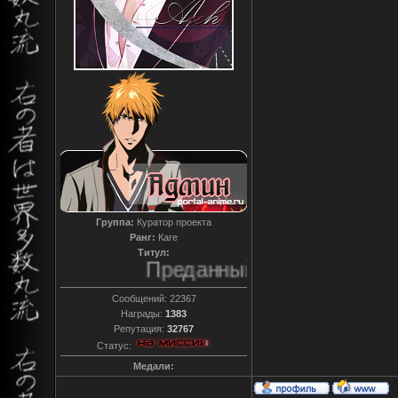
Группа:
Куратор проекта
Ранг:
Каге
Титул:
Преданный
Сообщений:
22367
Награды:
1383
Репутация:
32767
Статус:
Медали: