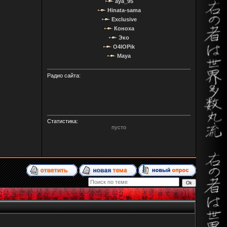
aya_95
Hinata-sama
Exclusive
Коноха
Эко
O4IOPik
Maya
Радио сайта:
Статистика:
пусто