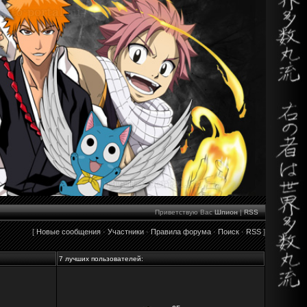
Приветствую Вас
Шпион
|
RSS
[
Новые сообщения
·
Участники
·
Правила форума
·
Поиск
·
RSS
]
7 лучших пользователей: