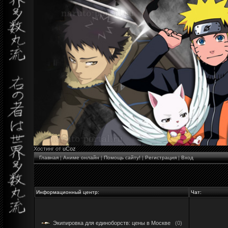
Хостинг от
uCoz
Главная
|
Аниме онлайн
|
Помощь сайту!
|
Регистрация
|
Вход
Информационный центр:
Чат:
Экипировка для единоборств: цены в Москве
(0)