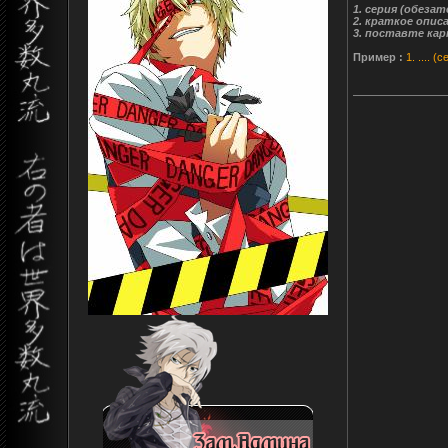
1. серия (обеза
2. краткое опис
3. поставте кар
Пример :
1. .... 