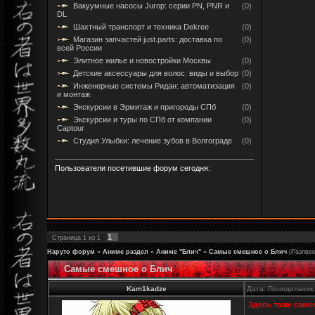
Вакуумные насосы Jurop: серии PN, PNR и
(0)
DL
Шахтный транспорт и техника Dekree
(0)
Магазин запчастей just.parts: доставка по
(0)
всей России
Элитное жилье и новостройки Москвы
(0)
Детские аксессуары для волос: виды и выбор
(0)
Инженерные системы Ридан: автоматизация
(0)
и монтаж
Экскурсии в Эрмитаж и пригороды СПб
(0)
Экскурсии и туры по СПб от компании
(0)
Captour
Студия Улыбки: лечение зубов в Волгограде
(0)
Пользователи посетившие форум сегодня:
1
Страница
1
из
1
Наруто форум
»
Аниме раздел
»
Аниме "Блич"
»
Самые смешное о Блич
(Разлвек
Самые смешное о Блич
Kam1kadze
Дата: Понедельник,
Здесь тоже самое