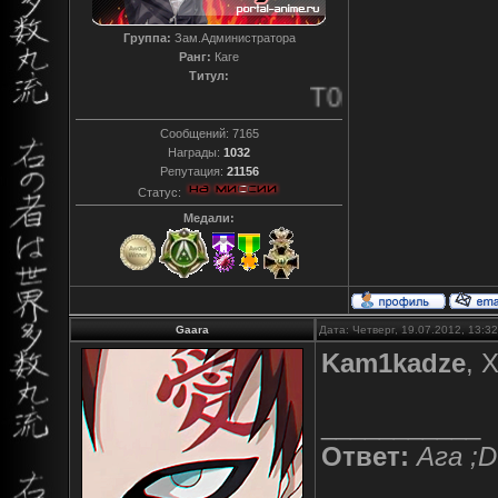
Группа:
Зам.Администратора
Ранг:
Каге
Титул:
T0reador xD
Сообщений:
7165
Награды:
1032
Репутация:
21156
Статус:
Медали:
Gaara
Дата: Четверг, 19.07.2012, 13:
Kam1kadze
, 
___________
Ответ:
Ага ;D