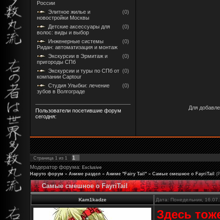
России
Элитное жилье и
(0)
новостройки Москвы
Детские аксессуары для
(0)
волос: виды и выбор
Инженерные системы
(0)
Ридан: автоматизация и монтаж
Экскурсии в Эрмитаж и
(0)
пригороды СПб
Экскурсии и туры по СПб от
(0)
компании Captour
Студия Улыбки: лечение
(0)
зубов в Волгограде
Для добавле
Пользователи посетившие форум
сегодня:
1
Страница
1
из
1
Модератор форума:
Exclusive
Наруто форум
»
Аниме раздел
»
Аниме "Fairy Tail"
»
Самые смешное о FayriTail
(
Самые смешное о FayriTail
Kam1kadze
Дата: Понедельник, 16.07
Здесь тоже