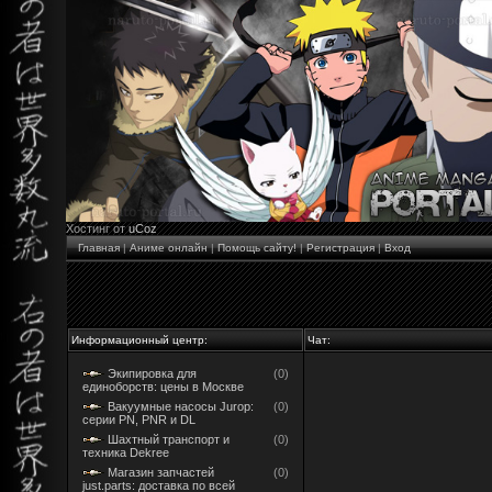
Хостинг от
uCoz
Главная
|
Аниме онлайн
|
Помощь сайту!
|
Регистрация
|
Вход
Информационный центр:
Чат:
Экипировка для
(0)
единоборств: цены в Москве
Вакуумные насосы Jurop:
(0)
серии PN, PNR и DL
Шахтный транспорт и
(0)
техника Dekree
Магазин запчастей
(0)
just.parts: доставка по всей