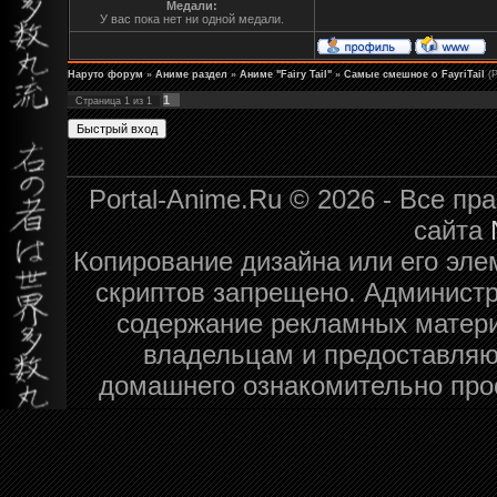
Медали:
У вас пока нет ни одной медали.
Наруто форум
»
Аниме раздел
»
Аниме "Fairy Tail"
»
Самые смешное о FayriTail
(
1
Страница
1
из
1
Portal-Anime.Ru © 2026 - Все п
сайта
Копирование дизайна или его эле
скриптов запрещено. Администра
содержание рекламных матери
владельцам и предоставляю
домашнего ознакомительно про