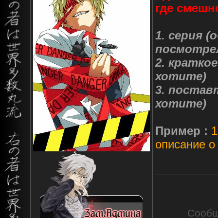
где смешно
1. серия 
посмотрел
2. кратко
хотите)
3. постав
хотите)
Пример :
1
описание о н
Сообщ