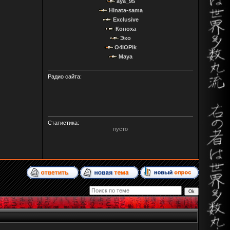
aya_95
Hinata-sama
Exclusive
Коноха
Эко
O4IOPik
Maya
Радио сайта:
Статистика:
пусто