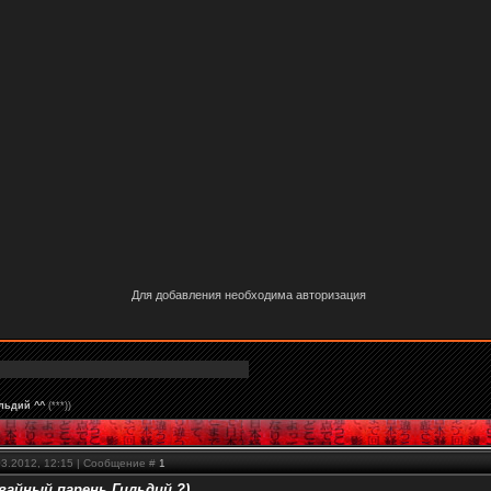
Для добавления необходима авторизация
льдий ^^
(***))
03.2012, 12:15 | Сообщение #
1
вайный парень Гильдий ?)