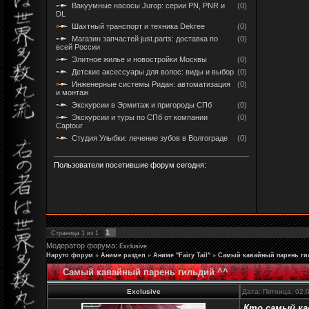
Вакуумные насосы Jurop: серии PN, PNR и
(0)
DL
Шахтный транспорт и техника Dekree
(0)
Магазин запчастей just.parts: доставка по
(0)
всей России
Элитное жилье и новостройки Москвы
(0)
Детские аксессуары для волос: виды и выбор
(0)
Инженерные системы Ридан: автоматизация
(0)
и монтаж
Экскурсии в Эрмитаж и пригороды СПб
(0)
Экскурсии и туры по СПб от компании
(0)
Captour
Студия Улыбки: лечение зубов в Волгограде
(0)
Пользователи посетившие форум сегодня:
1
Страница
1
из
1
Модератор форума:
Exclusive
Наруто форум
»
Аниме раздел
»
Аниме "Fairy Tail"
»
Самый кавайный парень ги
Самый кавайный парень гильдий ^^
Exclusive
Дата: Пятница, 02.
Кто самый ка