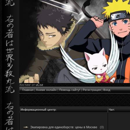
Хостинг от
uCoz
Главная
|
Аниме онлайн
|
Помощь сайту!
|
Регистрация
|
Вход
Информационный центр:
Чат:
Экипировка для единоборств: цены в Москве
(0)