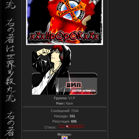
Группа:
V.I.P
Ранг:
Каге
Сообщений:
7244
Награды:
151
Репутация:
605
Статус:
Медали: