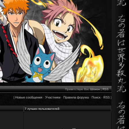
Приветствую Вас
Шпион
|
RSS
[
Новые сообщения
·
Участники
·
Правила форума
·
Поиск
·
RSS
]
7 лучших пользователей: