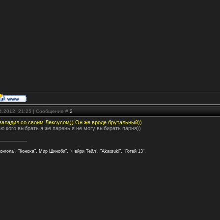
04.2012, 21:25 | Сообщение #
2
заладил со своим Лексусом)) Он же вроде брутальный))
аю кого выбрать я же парень я не могу выбирать парня))
онгола", "Коноха", Мир Шиноби", "Фейри Тейл", "Akatsuki", "Готей 13".