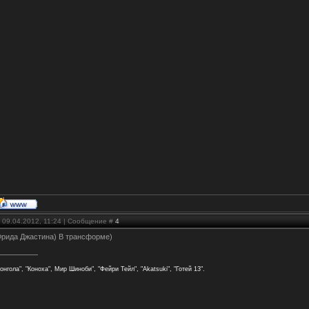
 09.04.2012, 11:24 | Сообщение #
4
Фрида Джастина) В трансформе)
онгола", "Коноха", Мир Шиноби", "Фейри Тейл", "Akatsuki", "Готей 13".