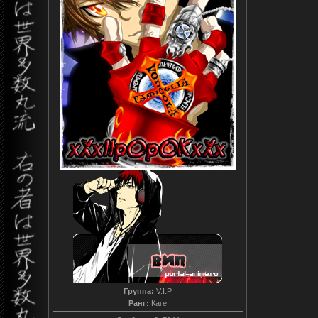
Группа:
V.I.P
Ранг:
Каге