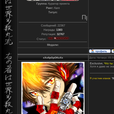
Группа:
Куратор проекта
Ранг:
Каге
Титул:
Преданный
Сообщений:
22367
Награды:
1383
Репутация:
32767
Статус:
Медали:
xXxIIpOpOKxXx
Дата: Четверг, 05.
Exclusive
,
Что ты 
Хотя я даже не зн
Я участник кланов:
"В