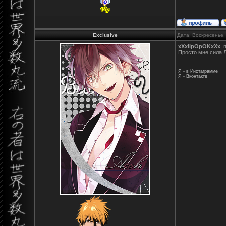
Exclusive
Дата: Воскресенье,
xXxIIpOpOKxXx
, 
Просто мне сила 
Я - в Инстаграмме
Я - Вконтакте