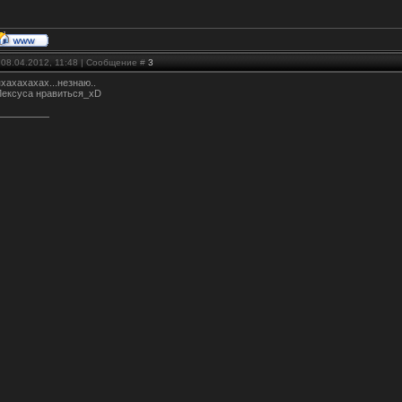
 08.04.2012, 11:48 | Сообщение #
3
пхахахахах...незнаю..
Лексуса нравиться_xD