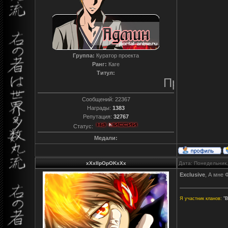
Группа:
Куратор проекта
Ранг:
Каге
Титул:
Преданный
Сообщений:
22367
Награды:
1383
Репутация:
32767
Статус:
Медали:
xXxIIpOpOKxXx
Дата: Понедельник,
Exclusive
, А мне 
Я участник кланов:
"В