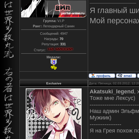
Я главный ш
Мой персона
Группа:
V.I.P
Ранг:
Легендарный Санин
Сообщений:
4947
Награды:
70
Репутация:
331
Статус:
Медали:
Exclusive
Дата: Пятница, 02.03.2012, 12:
Akatsuki_legend
, 
Тоже мне Лексус)
--------------------------
Наш админ Эльфман
Мужиик)
-----------------
Я на Грея похож по