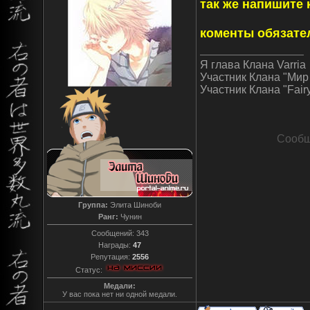
так же напишите 
коменты обязате
Я глава Клана Varria
Участник Клана "Ми
Участник Клана "Fairy
Сообщ
Группа:
Элита Шиноби
Ранг:
Чунин
Сообщений:
343
Награды:
47
Репутация:
2556
Статус:
Медали:
У вас пока нет ни одной медали.