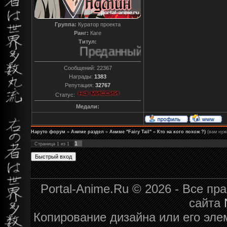
Группа:
Куратор проекта
Ранг:
Каге
Титул:
Преданный
Сообщений:
22367
Награды:
1383
Репутация:
32767
Статус:
Медали:
Наруто форум
»
Аниме раздел
»
Аниме "Fairy Tail"
»
Кто на кого похож ?)
(вам нуж
1
Страница
1
из
1
Portal-Anime.Ru © 2026 - Все п
сайта
Копирование дизайна или его эле