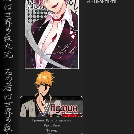
Я - Вконтакте
Группа:
Куратор проекта
Ранг:
Каге
Титул: