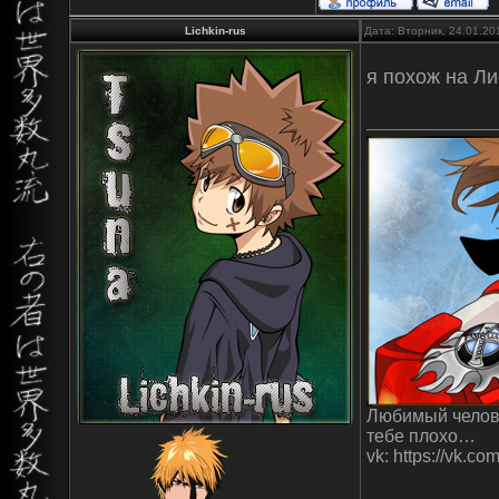
Lichkin-rus
Дата: Вторник, 24.01.20
я похож на Л
Любимый человек
тебе плохо…
vk: https://vk.c