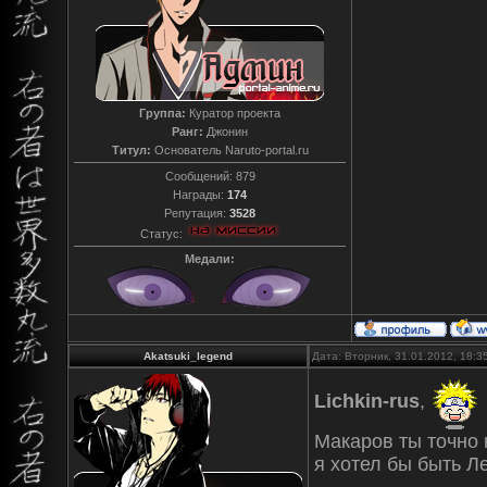
Группа:
Куратор проекта
Ранг:
Джонин
Титул:
Основатель Naruto-portal.ru
Сообщений:
879
Награды:
174
Репутация:
3528
Статус:
Медали:
Akatsuki_legend
Дата: Вторник, 31.01.2012, 18:
Lichkin-rus
,
Макаров ты точно 
я хотел бы быть Л