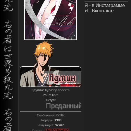
Я - в Инстаграмме
Я - Вконтакте
Группа:
Куратор проекта
Ранг:
Каге
Титул:
Преданный
Сообщений:
22367
Награды:
1383
Репутация:
32767
Статус: