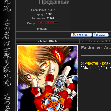
Преданный
Сообщений:
22367
Награды:
1383
Репутация:
32767
Статус:
Медали:
xXxIIpOpOKxXx
Дата: Понедельник, 09.0
Exclusive
, Аг
Я участник клан
"Akatsuki", "Готе