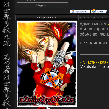
Медали:
xXxIIpOpOKxXx
Дата: Четверг, 05.04.20
Админ может
А я по характ
объясню: Фрид
же является ег
Я участник клан
"Akatsuki", "Готе