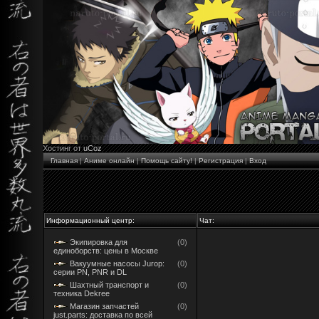
Хостинг от
uCoz
Главная
|
Аниме онлайн
|
Помощь сайту!
|
Регистрация
|
Вход
Информационный центр:
Чат:
Экипировка для
(0)
единоборств: цены в Москве
Вакуумные насосы Jurop:
(0)
серии PN, PNR и DL
Шахтный транспорт и
(0)
техника Dekree
Магазин запчастей
(0)
just.parts: доставка по всей