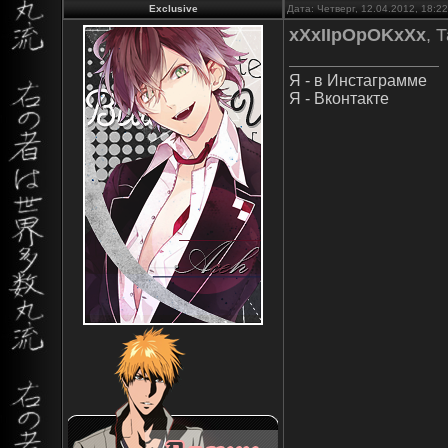
Exclusive
Дата: Четверг, 12.04.2012, 18:
xXxIIpOpOKxXx
, 
Я - в Инстаграмме
Я - Вконтакте