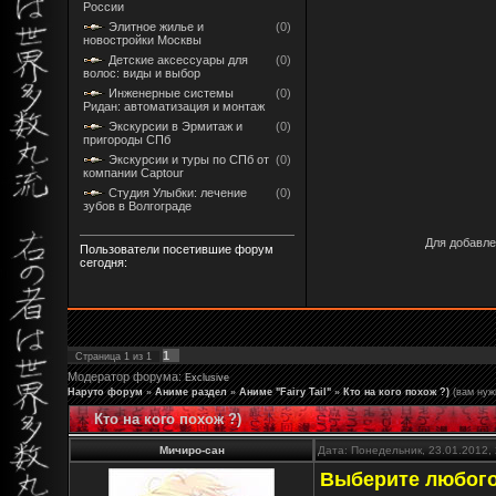
России
Элитное жилье и
(0)
новостройки Москвы
Детские аксессуары для
(0)
волос: виды и выбор
Инженерные системы
(0)
Ридан: автоматизация и монтаж
Экскурсии в Эрмитаж и
(0)
пригороды СПб
Экскурсии и туры по СПб от
(0)
компании Captour
Студия Улыбки: лечение
(0)
зубов в Волгограде
Для добавле
Пользователи посетившие форум
сегодня:
1
Страница
1
из
1
Модератор форума:
Exclusive
Наруто форум
»
Аниме раздел
»
Аниме "Fairy Tail"
»
Кто на кого похож ?)
(вам нуж
Кто на кого похож ?)
Мичиро-сан
Дата: Понедельник, 23.01.2012,
Выберите любого 