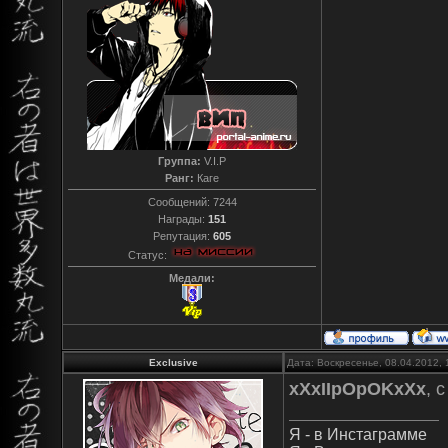
Группа:
V.I.P
Ранг:
Каге
Сообщений:
7244
Награды:
151
Репутация:
605
Статус:
Медали:
Exclusive
Дата: Воскресенье, 08.04.2012,
xXxIIpOpOKxXx
, 
Я - в Инстаграмме