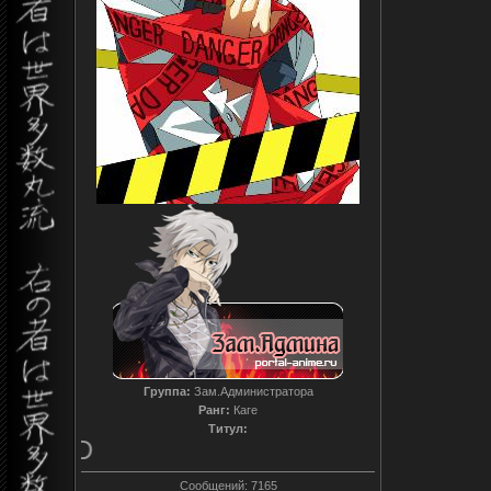
Группа:
Зам.Администратора
Ранг:
Каге
Титул:
T0reador xD
Сообщений:
7165