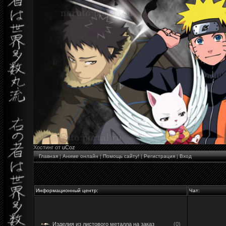
Хостинг от
uCoz
Главная
|
Аниме онлайн
|
Помощь сайту!
|
Регистрация
|
Вход
Информационный центр:
Чат:
Изделия из листового металла на заказ
(0)