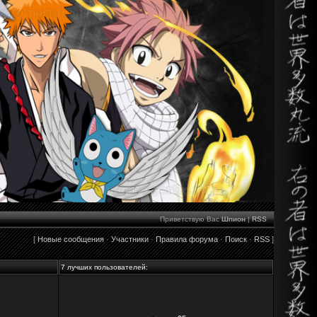
Приветствую Вас
Шпион
|
RSS
[
Новые сообщения
·
Участники
·
Правила форума
·
Поиск
·
RSS
]
7 лучших пользователей: