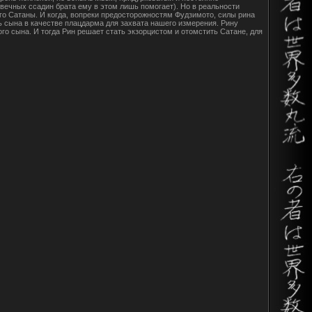
вечных ссадин брата ему в этом лишь помогает). Но в реальности
го Сатаны. И когда, вопреки предосторожностям Фудзимото, силы рина
ь сына в качестве плацдарма для захвата нашего измерения. Рину
го сына. И тогда Рин решает стать экзорцистом и отомстить Сатане, для