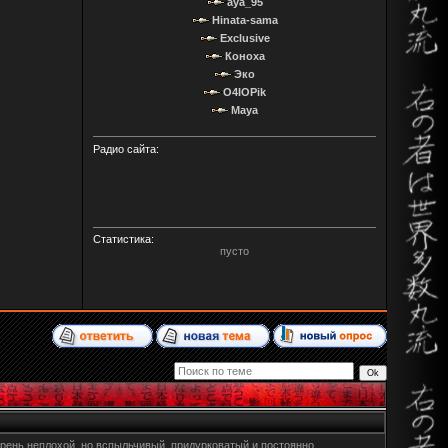
aya_95
Hinata-sama
Exclusive
Коноха
Эко
O4IOPik
Maya
Радио сайта:
Статистика:
пусто
рень неплохой, но вспыльчивый, придурковатый и постоянно