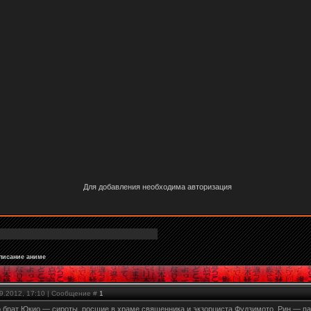
Для добавления необходима авторизация
писание аниме
09.2012, 17:10 | Сообщение #
1
о брат Юкио — сироты, росшие в храме священника и экзорциста Фудзимото. Рин — па