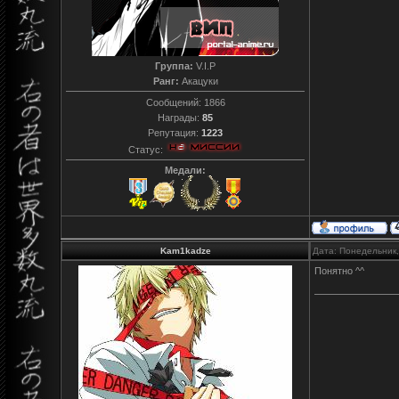
Группа:
V.I.P
Ранг:
Акацуки
Сообщений:
1866
Награды:
85
Репутация:
1223
Статус:
Медали:
Kam1kadze
Дата: Понедельник,
Понятно ^^