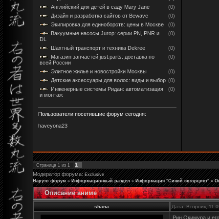
Английский для детей в саду Mary Jane
(0)
Дизайн и разработка сайтов от Bewave
(0)
Экипировка для единоборств: цены в Москве
(0)
Вакуумные насосы Jurop: серии PN, PNR и
(0)
DL
Шахтный транспорт и техника Dekree
(0)
Магазин запчастей just.parts: доставка по
(0)
всей России
Элитное жилье и новостройки Москвы
(0)
Детские аксессуары для волос: виды и выбор
(0)
Инженерные системы Ридан: автоматизация
(0)
и монтаж
Пользователи посетившие форум сегодня:
haveyona23
1
Страница
1
из
1
Модератор форума:
Exclusive
Наруто форум
»
Информационный раздел
»
Информация "Синий экзорцист"
»
О
Описание аниме
shana
Дата: Вторник, 11.
Рин Окимура и ег