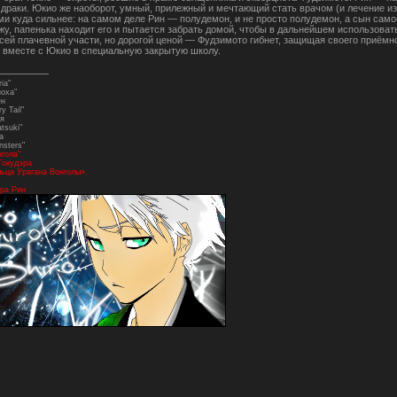
драки. Юкио же наоборот, умный, прилежный и мечтающий стать врачом (и лечение из
и куда сильнее: на самом деле Рин — полудемон, и не просто полудемон, а сын само
у, папенька находит его и пытается забрать домой, чтобы в дальнейшем использоват
сей плачевной участи, но дорогой ценой — Фудзимото гибнет, защищая своего приёмно
я вместе с Юкио в специальную закрытую школу.
ia"
ноха"
ен
y Tail"
я
tsuki"
а
nsters"
нгола"
Гокудэра
ьца Урагана Вонголы».
ра Рин