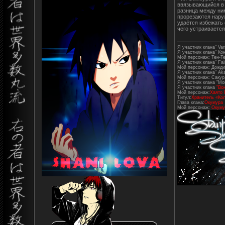
ввязывающийся в 
разница между ним
прорезаются наруж
удаётся избежать 
чего устраиваетс
Я участник клана" Varr
Я участник клана" Ко
Мой персонаж: Тен-Т
Я участник клана" Fair
Мой персонаж: Дожди
Я участник клана" Aka
Мой персонаж: Сакур
Я участник клана "Mo
Я участник клана
"Во
Мой персонаж:
Хаято 
Титул:
Хранитель «Кол
Глава клана:
Окумура
Мой персонаж:
Окуму