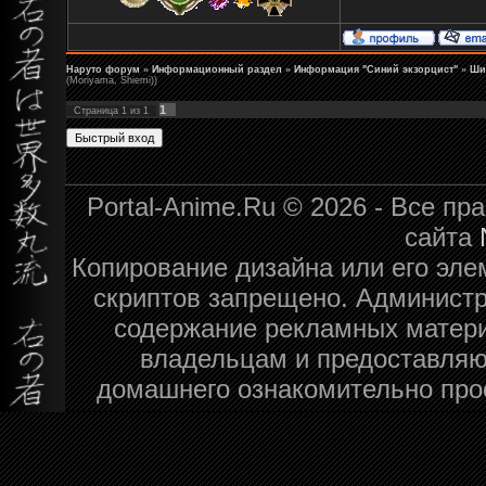
Наруто форум
»
Информационный раздел
»
Информация "Синий экзорцист"
»
Ши
(Moriyama, Shiemi))
1
Страница
1
из
1
Portal-Anime.Ru © 2026 - Все п
сайта
Копирование дизайна или его эле
скриптов запрещено. Администра
содержание рекламных матери
владельцам и предоставляю
домашнего ознакомительно про