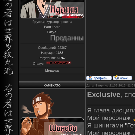
Группа:
Куратор проекта
Ранг:
Каге
Титул:
Преданный
Сообщений:
22367
Награды:
1383
Репутация:
32767
Статус:
Медали:
KAMEKATO
Дата: Вторник, 21.02.2012, 11:
Exclusive
, сп
Я глава дисцип
Мой персонаж :
Я шинигами
"Ге
Мой персонаж :