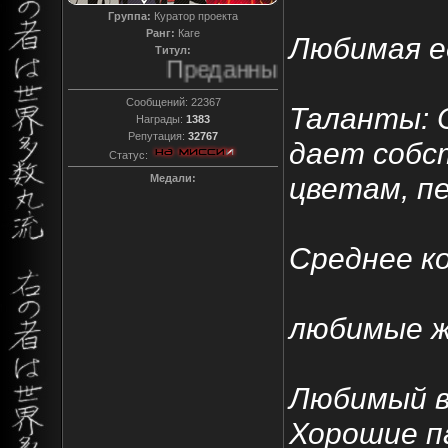
Группа:
Куратор проекта
Ранг:
Каге
Любимая е
Титул:
Преданный
Сообщений:
22367
Таланты: 
Награды:
1383
Репутация:
32767
дает собс
Статус:
цветам, пе
Медали:
Среднее ко
любимые ж
Любимый в
Хорошие п