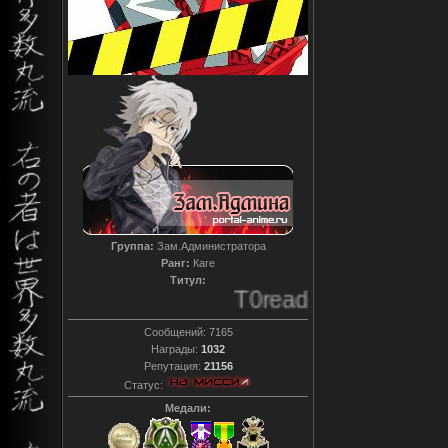
Группа:
Зам.Администратора
Ранг:
Каге
Титул:
T0reador xD
Сообщений:
7165
Награды:
1032
Репутация:
21156
Статус:
Медали: