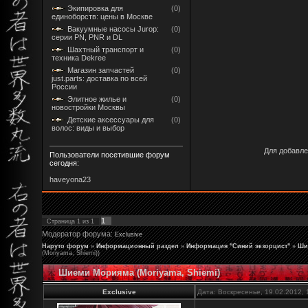
Экипировка для
(0)
единоборств: цены в Москве
Вакуумные насосы Jurop:
(0)
серии PN, PNR и DL
Шахтный транспорт и
(0)
техника Dekree
Магазин запчастей
(0)
just.parts: доставка по всей
России
Элитное жилье и
(0)
новостройки Москвы
Детские аксессуары для
(0)
волос: виды и выбор
Для добавле
Пользователи посетившие форум
сегодня:
haveyona23
1
Страница
1
из
1
Модератор форума:
Exclusive
Наруто форум
»
Информационный раздел
»
Информация "Синий экзорцист"
»
Ши
(Moriyama, Shiemi))
Шиеми Морияма (Moriyama, Shiemi)
Exclusive
Дата: Воскресенье, 19.02.2012,