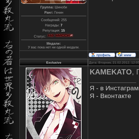
Группа:
Шиноби
Ранг:
Генин
Сообщений:
255
Награды:
7
Репутация:
15
Статус:
Медали:
У вас пока нет ни одной медали.
Exclusive
Дата: Вторник, 21.02.2012, 12:
KAMEKATO
,
Я - в Инстагра
Я - Вконтакте