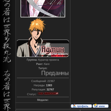
Группа:
Куратор проекта
Ранг:
Каге
Титул:
Преданный
Сообщений:
22367
Награды:
1383
Репутация:
32767
Статус:
Медали: