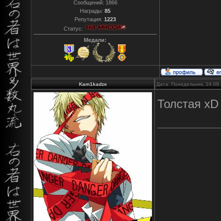
Сообщений:
1866
Награды:
85
Репутация:
1223
Статус:
Медали:
Kam1kadze
Дата: Понедельник, 24.09
Толстая x