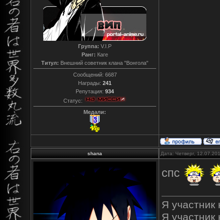
Группа:
V.I.P
Ранг:
Каге
Титул:
Внешний советник клана "Вонгола"
Сообщений:
6687
Награды:
241
Репутация:
934
Статус:
Медали:
shana
Дата: Четверг, 12.07.20
спс
Я участник к
Я участник 