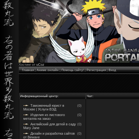
Хостинг от
uCoz
Главная
|
Аниме онлайн
|
Помощь сайту!
|
Регистрация
|
Вход
Информационный центр:
Чат:
Таможенный юрист в
(0)
Москве | Услуги ВЭД
Изделия из листового
(0)
металла на заказ
Английский для детей в саду
(0)
Mary Jane
Дизайн и разработка сайтов
(0)
от Bewave