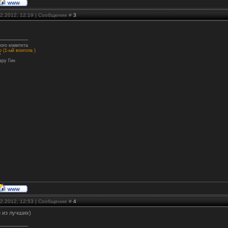
02.2012, 12:19 | Сообщение #
3
ого комитета
 (1-ый вонгола )
"
ару Гин
02.2012, 12:53 | Сообщение #
4
н из лучших)