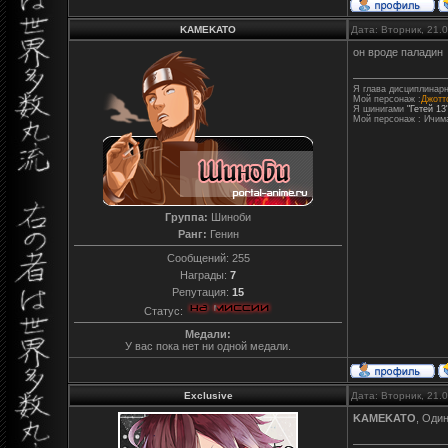
KAMEKATO
Дата: Вторник, 21.
он вроде паладин
Я глава дисциплинарн
Мой персонаж :
Джотто
Я шинигами
"Гетей 13
Мой персонаж : Ичим
Группа:
Шиноби
Ранг:
Генин
Сообщений:
255
Награды:
7
Репутация:
15
Статус:
Медали:
У вас пока нет ни одной медали.
Exclusive
Дата: Вторник, 21.
KAMEKATO
, Оди