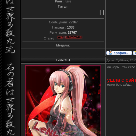
Ранг:
Каге
Титул:
Преданный
Сообщений:
22367
Награды:
1383
Репутация:
32767
Статус:
Медали:
LeNkiShA
Дата: Суббота, 25.
он норм...так себе
ушла с сай
может быть зайду...