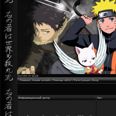
Хостинг от
uCoz
Главная
|
Аниме онлайн
|
Помощь сайту!
|
Регистрация
|
Вход
Информационный центр:
Чат: