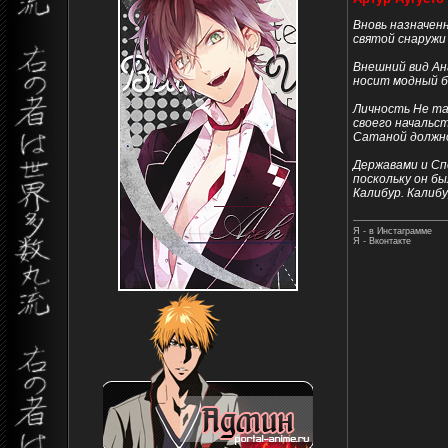
Вновь назначен
святой снаружи
Внешний вид Ан
носит модный б
Личность Не так
своего начальст
Сатаной должн
Державами и Сп
поскольку он б
Калибур. Калиб
Я - в Инстаграмме
Я - Вконтакте