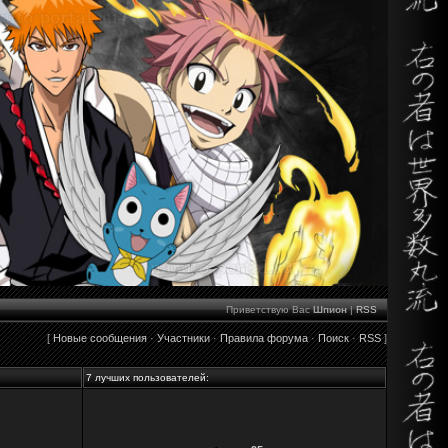
Приветствую Вас
Шпион
|
RSS
[
Новые сообщения
·
Участники
·
Правила форума
·
Поиск
·
RSS
]
7 лучших пользователей: