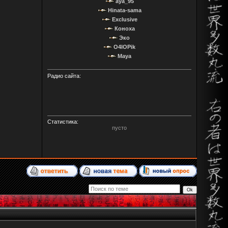
aya_95
Hinata-sama
Exclusive
Коноха
Эко
O4IOPik
Maya
Радио сайта:
Статистика:
пусто