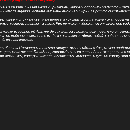
ный Паладина. Он был вызван Григорием, чтобы допросить Мефисто и захв
 и дьявола внутри. Использует меч-демон Калибурн для уничтожения нечист
гел имеет длинные светлые волосы в конский хвост, с коммуникатором на у
елый костюм, сшитый на заказ. Рин не может удержатся от смеха при виде
 много известно об Артуре до сих пор, за исключением того, что он очен
ва, не подвергая сомнению их, даже пытаются убить людей, когда они вмеш
о быть уничтожено.
особности Несмотря на то что Артура мы не видели в бою, можно предпол
ыл присвоено звание Паладина, который только сильнейшие экзорциста в 
урн демон-меч, который имеет собственную личность и судя по голосу это 