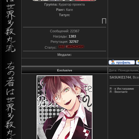
Группа:
Куратор проекта
Ранг:
Каге
Титул:
Преданный
Сообщений:
22367
Награды:
1383
Репутация:
32767
Статус:
Медали:
Exclusive
Дата: Понедельник,
SASUKE1744
, Все
Я - в Инстаграмме
Я - Вконтакте