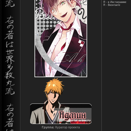
Я - в Инстаграмме
Я - Вконтакте
Группа:
Куратор проекта