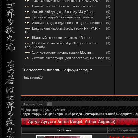
Таможенный юрист в Москве | Услуги ВЭД
(0)
Изделия из листового металла на заказ
(0)
Английский для детей в саду Mary Jane
(0)
Дизайн и разработка сайтов от Bewave
(0)
Экипировка для единоборств: цены в Москве
(0)
Вакуумные насосы Jurop: серии PN, PNR и
(0)
DL
Шахтный транспорт и техника Dekree
(0)
Магазин запчастей just.parts: доставка по
(0)
всей России
Элитное жилье и новостройки Москвы
(0)
Детские аксессуары для волос: виды и выбор
(0)
Пользователи посетившие форум сегодня:
haveyona23
1
Страница
1
из
1
Модератор форума:
Exclusive
Наруто форум
»
Информационный раздел
»
Информация "Синий экзорцист"
»
А
Артур Аугусто Ангел (Angel, Arthur Augusto)
Exclusive
Дата: Воскресенье,
Артур Аугусто 