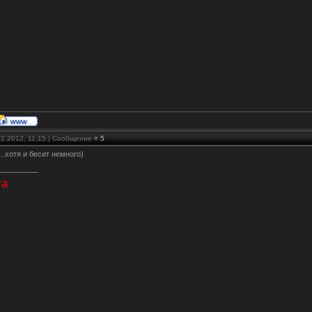
02.2012, 11:15 | Сообщение #
5
...хотя и бесит немного)
та