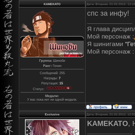
KAMEKATO
Дата: Вторник, 21.02.2012, 12:
спс за инфу!
Я глава дисцип
Мой персонаж :
Я шинигами
"Ге
Мой персонаж :
Группа:
Шиноби
Ранг:
Генин
Сообщений:
255
Награды:
7
Репутация:
15
Статус:
Медали:
У вас пока нет ни одной медали.
Exclusive
Дата: Вторник, 21.02.2012, 12:
KAMEKATO
, 