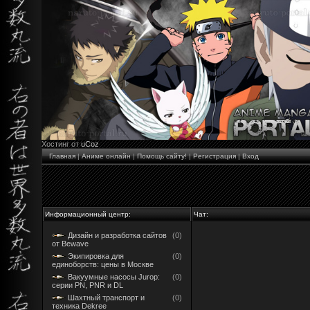
Хостинг от
uCoz
Главная
|
Аниме онлайн
|
Помощь сайту!
|
Регистрация
|
Вход
Информационный центр:
Чат:
Дизайн и разработка сайтов
(0)
от Bewave
Экипировка для
(0)
единоборств: цены в Москве
Вакуумные насосы Jurop:
(0)
серии PN, PNR и DL
Шахтный транспорт и
(0)
техника Dekree