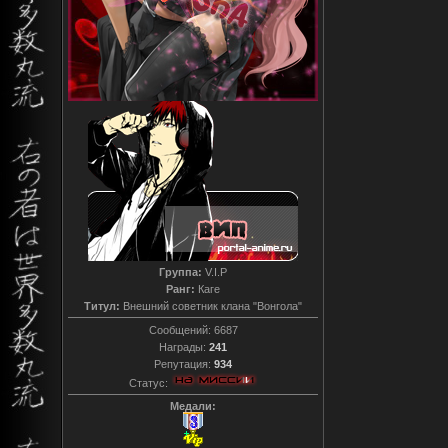
Группа:
V.I.P
Ранг:
Каге
Титул:
Внешний советник клана "Вонгола"
Сообщений:
6687
Награды:
241
Репутация:
934
Статус:
Медали: