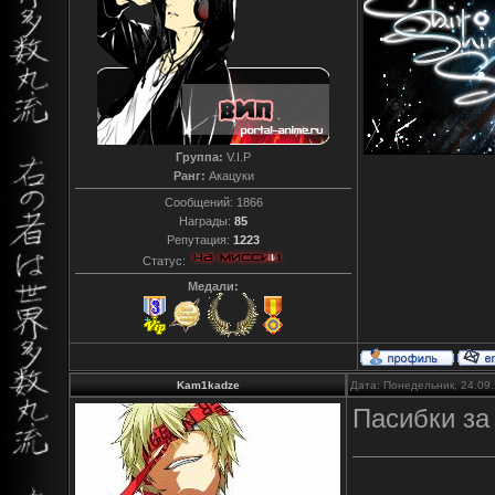
Группа:
V.I.P
Ранг:
Акацуки
Сообщений:
1866
Награды:
85
Репутация:
1223
Статус:
Медали:
Kam1kadze
Дата: Понедельник, 24.09
Пасибки за