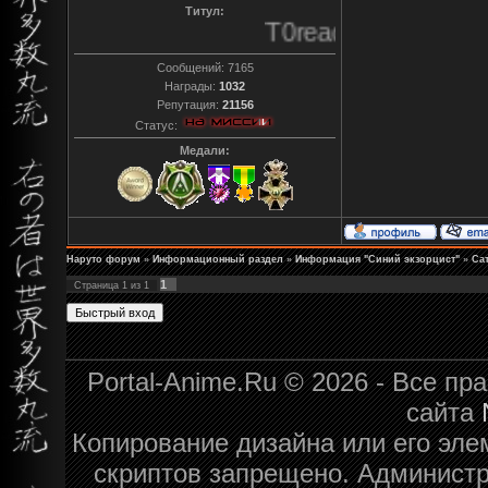
Титул:
T0reador xD
Сообщений:
7165
Награды:
1032
Репутация:
21156
Статус:
Медали:
Наруто форум
»
Информационный раздел
»
Информация "Синий экзорцист"
»
Сат
1
Страница
1
из
1
Portal-Anime.Ru © 2026 - Все п
сайта
Копирование дизайна или его эле
скриптов запрещено. Администра