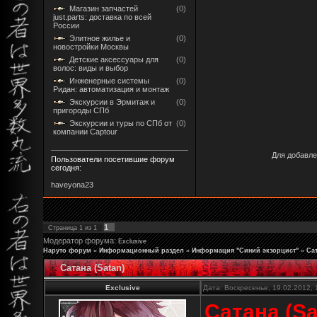
Магазин запчастей
(0)
just.parts: доставка по всей
России
Элитное жилье и
(0)
новостройки Москвы
Детские аксессуары для
(0)
волос: виды и выбор
Инженерные системы
(0)
Ридан: автоматизация и монтаж
Экскурсии в Эрмитаж и
(0)
пригороды СПб
Экскурсии и туры по СПб от
(0)
компании Captour
Для добавле
Пользователи посетившие форум
сегодня:
haveyona23
1
Страница
1
из
1
Модератор форума:
Exclusive
Наруто форум
»
Информационный раздел
»
Информация "Синий экзорцист"
»
Сат
Сатана (Satan)
Exclusive
Дата: Воскресенье, 19.02.2012,
Сатана (Sa