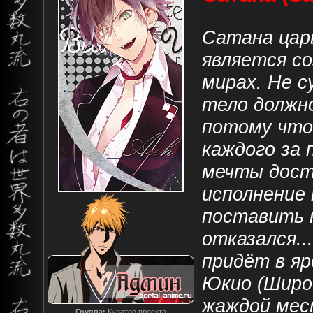
Сатана царь
является со
мирах. Не с
тело должно
потому что
каждого за 
мечты дост
исполнение
поставить н
отказался.
придёт в яр
Юкио (Широ
жаждой мест
Группа:
Куратор проекта