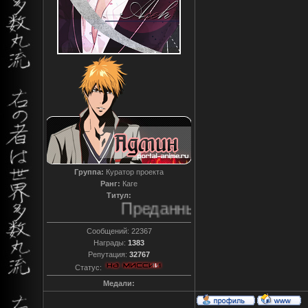
Группа:
Куратор проекта
Ранг:
Каге
Титул:
Преданный
Сообщений:
22367
Награды:
1383
Репутация:
32767
Статус:
Медали: