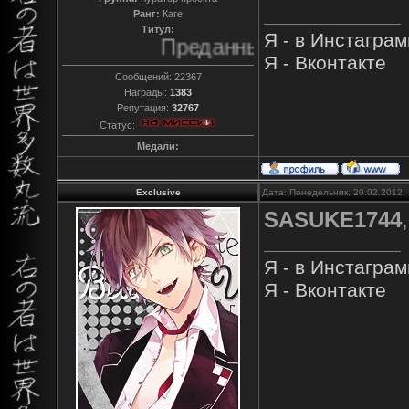
Ранг:
Каге
Титул:
Я - в Инстагра
Преданный
Я - Вконтакте
Сообщений:
22367
Награды:
1383
Репутация:
32767
Статус:
Медали:
Exclusive
Дата: Понедельник, 20.02.2012,
SASUKE1744
Я - в Инстагра
Я - Вконтакте