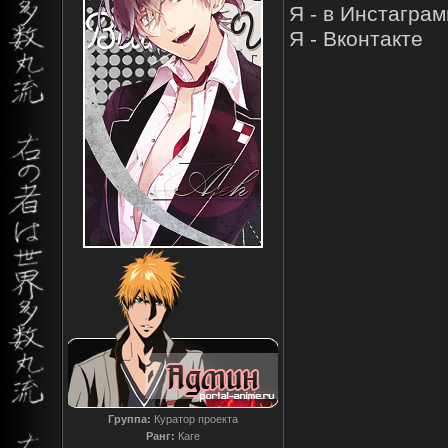
Я - в Инстагра
Я - Вконтакте
Группа:
Куратор проекта
Ранг:
Каге