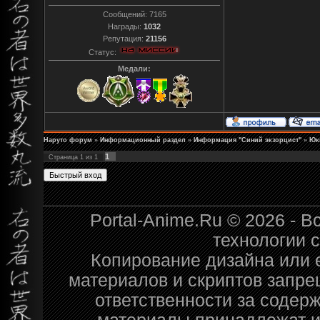
Сообщений:
7165
Награды:
1032
Репутация:
21156
Статус:
Медали:
Наруто форум
»
Информационный раздел
»
Информация "Синий экзорцист"
»
Юк
1
Страница
1
из
1
Portal-Anime.Ru © 2026 - 
технологии 
Копирование дизайна или е
материалов и скриптов запре
ответственности за содер