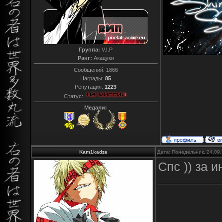
Группа:
V.I.P
Ранг:
Акацуки
Сообщений:
1866
Награды:
85
Репутация:
1223
Статус:
Медали:
Kam1kadze
Дата: Понедельник, 24.09
Спс )) за 