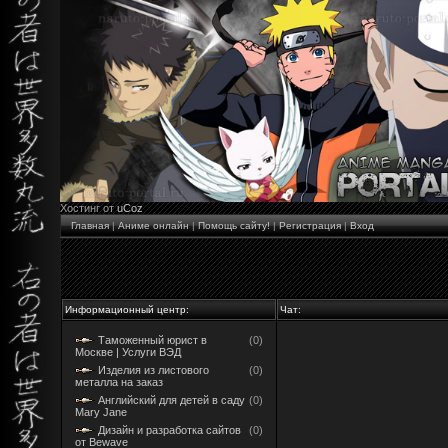
Хостинг от
uCoz
Главная
|
Аниме онлайн
|
Помощь сайту!
|
Регистрация
|
Вход
Информационный центр:
Чат:
Таможенный юрист в
(0)
Москве | Услуги ВЭД
Изделия из листового
(0)
металла на заказ
Английский для детей в саду
(0)
Mary Jane
Дизайн и разработка сайтов
(0)
от Bewave