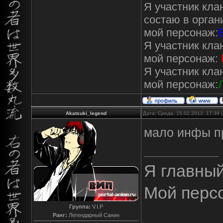
Я участник кл
состаю в орган
мой персонаж:
Я участник кл
мой персонаж:
Я участник кл
мой персонаж:
Akatsuki_legend
Дата: Среда, 15.02.2012, 17:39
мало инфы пр
Я главны
Мой перс
Группа:
V.I.P
Ранг:
Легендарный Санин