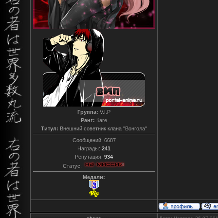
Группа:
V.I.P
Ранг:
Каге
Титул:
Внешний советник клана "Вонгола"
Сообщений:
6687
Награды:
241
Репутация:
934
Статус:
Медали: