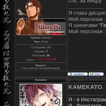
спс за инфу
Я глава дисцип
Мой персонаж :
Я шинигами
"Г
Мой персонаж :
Группа:
Шиноби
Ранг:
Генин
Сообщений:
255
Награды:
7
Репутация:
15
Статус:
Медали:
У вас пока нет ни одной медали.
Exclusive
Дата: Вторник, 21.02.2012, 12:
KAMEKATO
,
Я - в Инстагра
Я - Вконтакте