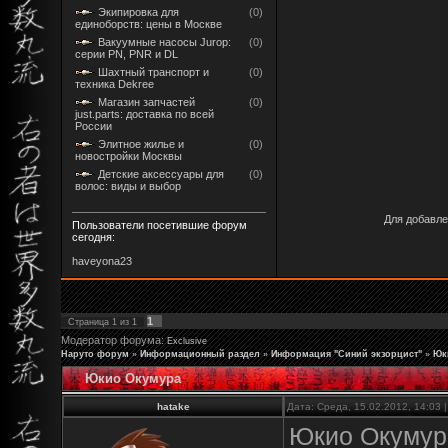
Экипировка для
(0)
единоборств: цены в Москве
Вакуумные насосы Jurop:
(0)
серии PN, PNR и DL
Шахтный транспорт и
(0)
техника Dekree
Магазин запчастей
(0)
just.parts: доставка по всей
России
Элитное жилье и
(0)
новостройки Москвы
Детские аксессуары для
(0)
волос: виды и выбор
Для добавле
Пользователи посетившие форум
сегодня:
haveyona23
1
Страница
1
из
1
Модератор форума:
Exclusive
Наруто форум
»
Информационный раздел
»
Информация "Синий экзорцист"
»
Юк
Юкио Окумура
hatake
Дата: Среда, 15.02.2012, 14:03
Юкио Окумура