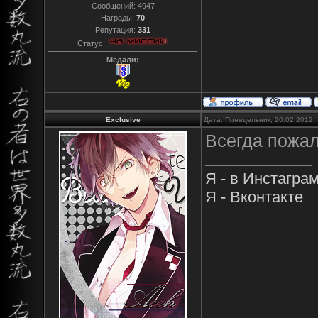
Сообщений:
4947
Награды:
70
Репутация:
331
Статус:
Медали:
Exclusive
Дата: Понедельник, 20.02.2012,
Всегда пожалу
Я - в Инстагра
Я - Вконтакте