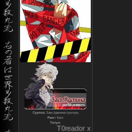
Группа:
Зам.Администратора
Ранг:
Каге
Титул:
T0reador xD