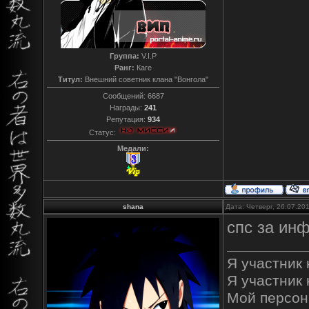
Группа:
V.I.P
Ранг:
Каге
Титул:
Внешний советник клана "Вонгола"
Сообщений:
6687
Награды:
241
Репутация:
934
Статус:
Медали:
shana
Дата: Четверг, 26.07.20
спс за ин
Я участник к
Я участник 
Мой персон