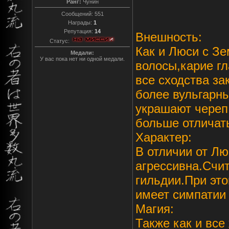
Ранг:
Чунин
Сообщений:
551
Награды:
1
Репутация:
14
Внешность:
Статус:
Как и Люси с Зе
Медали:
У вас пока нет ни одной медали.
волосы,карие гл
все сходства за
более вульгарны
украшают череп
больше отличат
Характер:
В отличии от Лю
агрессивна.Счи
гильдии.При это
имеет симпатии 
Магия:
Также как и все