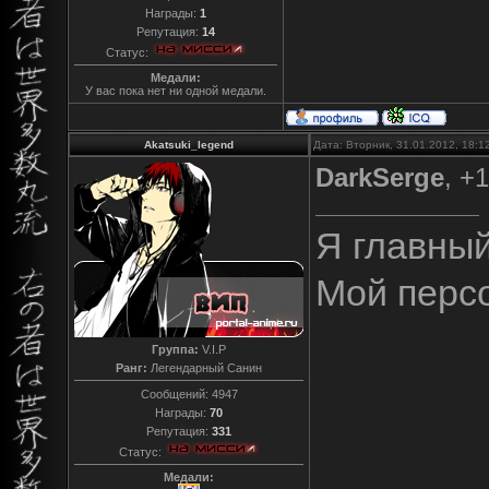
Награды:
1
Репутация:
14
Статус:
Медали:
У вас пока нет ни одной медали.
Akatsuki_legend
Дата: Вторник, 31.01.2012, 18:
DarkSerge
, +
Я главны
Мой перс
Группа:
V.I.P
Ранг:
Легендарный Санин
Сообщений:
4947
Награды:
70
Репутация:
331
Статус:
Медали: