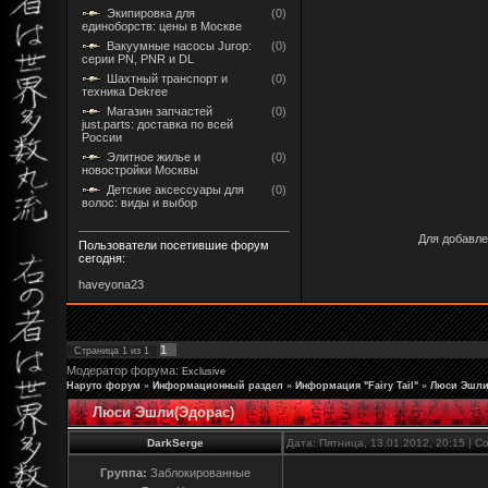
Экипировка для
(0)
единоборств: цены в Москве
Вакуумные насосы Jurop:
(0)
серии PN, PNR и DL
Шахтный транспорт и
(0)
техника Dekree
Магазин запчастей
(0)
just.parts: доставка по всей
России
Элитное жилье и
(0)
новостройки Москвы
Детские аксессуары для
(0)
волос: виды и выбор
Для добавле
Пользователи посетившие форум
сегодня:
haveyona23
1
Страница
1
из
1
Модератор форума:
Exclusive
Наруто форум
»
Информационный раздел
»
Информация "Fairy Tail"
»
Люси Эшли
Люси Эшли(Эдорас)
DarkSerge
Дата: Пятница, 13.01.2012, 20:15 | 
Группа:
Заблокированные