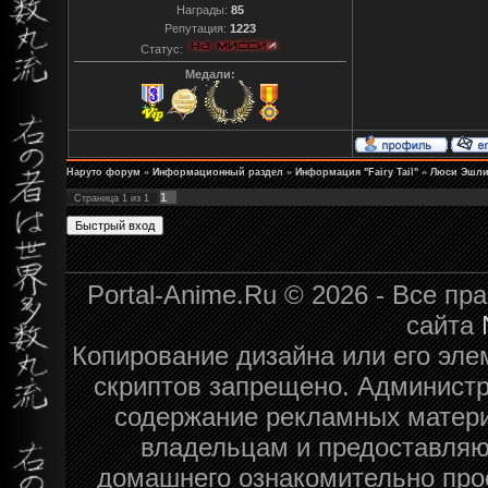
Награды:
85
Репутация:
1223
Статус:
Медали:
Наруто форум
»
Информационный раздел
»
Информация "Fairy Tail"
»
Люси Эшли
1
Страница
1
из
1
Portal-Anime.Ru © 2026 - Все п
сайта
Копирование дизайна или его эле
скриптов запрещено. Администра
содержание рекламных матери
владельцам и предоставляю
домашнего ознакомительно про