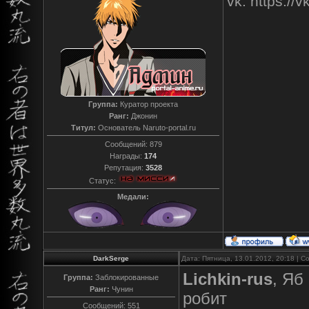
vk: https:/
Группа:
Куратор проекта
Ранг:
Джонин
Титул:
Основатель Naruto-portal.ru
Сообщений:
879
Награды:
174
Репутация:
3528
Статус:
Медали:
DarkSerge
Дата: Пятница, 13.01.2012, 20:18 | 
Lichkin-rus
, Яб
Группа:
Заблокированные
Ранг:
Чунин
робит
Сообщений:
551