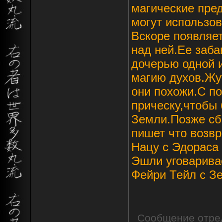
магические пред
могут использов
Вскоре появляе
над ней.Ее заба
дочерью одной и
магию духов.Жут
они похожи.С п
прическу,чтобы 
Земли.Позже сбе
пишет что возв
Нацу с Эдораса
Эшли уговарива
Фейри Тейл с Зе
Сообщение отре