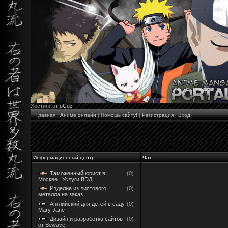
Хостинг от
uCoz
Главная
|
Аниме онлайн
|
Помощь сайту!
|
Регистрация
|
Вход
Информационный центр:
Чат:
Таможенный юрист в
(0)
Москве | Услуги ВЭД
Изделия из листового
(0)
металла на заказ
Английский для детей в саду
(0)
Mary Jane
Дизайн и разработка сайтов
(0)
от Bewave