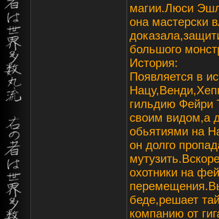
магии.Люси Эшл
она мастерски в
доказала,защит
большого монст
История:
Появляется в и
Нацу,Венди,Хеп
гильдию Фейри 
своим видом,а 
обьятиями на На
он долго пропад
мутузить.Вскоре
охотники на фей
перемещения.Вы
беде,решает тай
компанию от ги