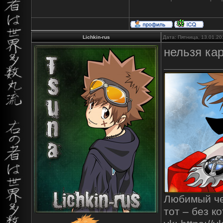
Lichkin-rus
Дата: Пятница, 13.01.20
нельзя кар
Любимый чел
тот – без к