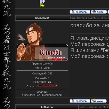
KAMEKATO
Дата: Среда, 22.02.2012, 08:58
спасибо за и
Я глава дисцип
Мой персонаж :
Я шинигами
"Ге
Мой персонаж :
Группа:
Шиноби
Ранг:
Генин
Сообщений:
255
Награды:
7
Репутация:
15
Статус:
Медали:
У вас пока нет ни одной медали.
LeNkiShA
Дата: Воскресенье, 06.0