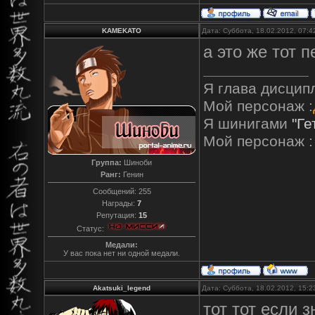
KAMEKATO
Дата: Суббота, 18.02.2012, 07:
а это же тот 
Я глава дисцип
Мой персонаж :
Я шинигами
"Ге
Мой персонаж :
Группа:
Шиноби
Ранг:
Генин
Сообщений:
255
Награды:
7
Репутация:
15
Статус:
Медали:
У вас пока нет ни одной медали.
Akatsuki_legend
Дата: Суббота, 18.02.2012, 15:
тот тот если