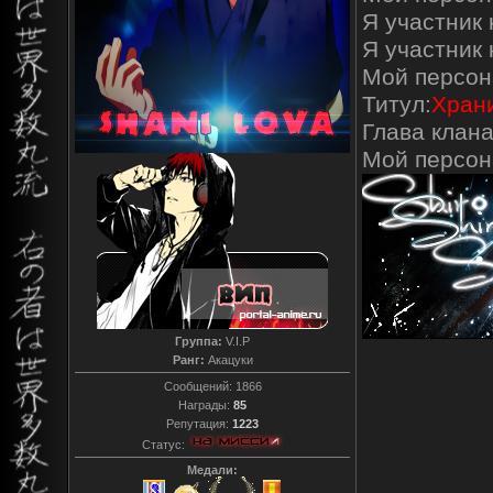
Я участник 
Я участник
Мой персон
Титул:
Храни
Глава клана
Мой персо
Группа:
V.I.P
Ранг:
Акацуки
Сообщений:
1866
Награды:
85
Репутация:
1223
Статус:
Медали: