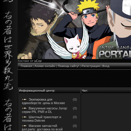
Хостинг от
uCoz
Главная
|
Аниме онлайн
|
Помощь сайту!
|
Регистрация
|
Вход
Информационный центр:
Чат:
Экипировка для
(0)
единоборств: цены в Москве
Вакуумные насосы Jurop:
(0)
серии PN, PNR и DL
Шахтный транспорт и
(0)
техника Dekree
Магазин запчастей
(0)
just.parts: доставка по всей