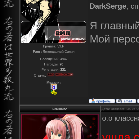
DarkSerge
, с
Я главны
Мой перс
Группа:
V.I.P
Ранг:
Легендарный Санин
Сообщений:
4947
Награды:
70
Репутация:
331
Статус:
Медали:
LeNkiShA
Дата: Воскресенье, 06.0
о.о класс
ушла с