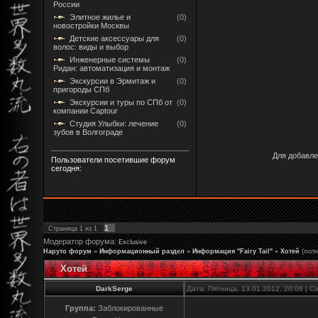
России
Элитное жилье и
(0)
новостройки Москвы
Детские аксессуары для
(0)
волос: виды и выбор
Инженерные системы
(0)
Ридан: автоматизация и монтаж
Экскурсии в Эрмитаж и
(0)
пригороды СПб
Экскурсии и туры по СПб от
(0)
компании Captour
Студия Улыбки: лечение
(0)
зубов в Волгограде
Для добавле
Пользователи посетившие форум
сегодня:
1
Страница
1
из
1
Модератор форума:
Exclusive
Наруто форум
»
Информационный раздел
»
Информация "Fairy Tail"
»
Хотей
(пол
Хотей
DarkSerge
Дата: Пятница, 13.01.2012, 20:06 | 
Группа:
Заблокированные