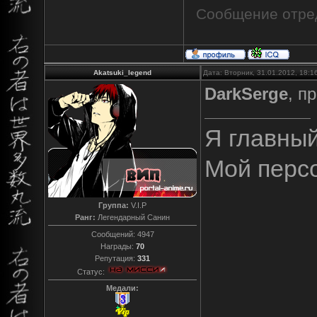
Сообщение отре
Akatsuki_legend
Дата: Вторник, 31.01.2012, 18:
DarkSerge
, п
Я главны
Мой перс
Группа:
V.I.P
Ранг:
Легендарный Санин
Сообщений:
4947
Награды:
70
Репутация:
331
Статус:
Медали: