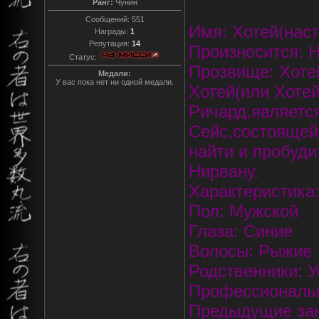
Ранг:
Чунин
Сообщений:
551
Имя: Хотей(нас
Награды:
1
Репутация:
14
Произносится: H
Статус:
Прозвище: Хоте
Медали:
У вас пока нет ни одной медали.
Хотей(или Хоте
Ричард,являетс
Сейс,состоящей
найти и пробуд
Нирвану.
Характеристика:
Пол: Мужской
Глаза: Синие
Волосы: Рыжие
Родственники: 
Профессиональн
Предыдущие зан