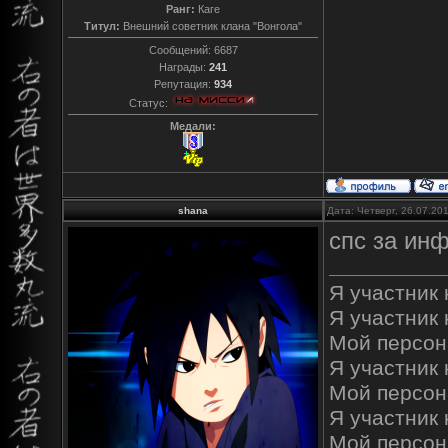
Ранг:
Каге
Титул:
Внешний советник клана "Вонгола"
Сообщений:
6687
Награды:
241
Репутация:
934
Статус:
Медали:
shana
Дата: Четверг, 26.07.20
спс за ин
Я участник к
Я участник 
Мой персон
Я участник к
Мой персон
Я участник 
Мой персон