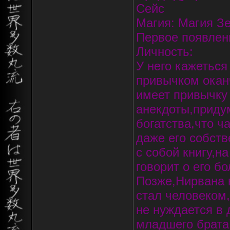
Сейс
Магия: Магия З
Первое появлени
Личность:
У него кажеться
привычком окан
имеет привычку
анекдоты,придум
богатства,что ч
даже его собств
с собой книгу,н
говорит о его б
Позже,Нирвана 
стал человеком
не нуждается в 
младшего брата,