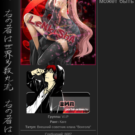
может быть 
Группа:
V.I.P
Ранг:
Каге
Титул:
Внешний советник клана "Вонгола"
Сообщений:
6687