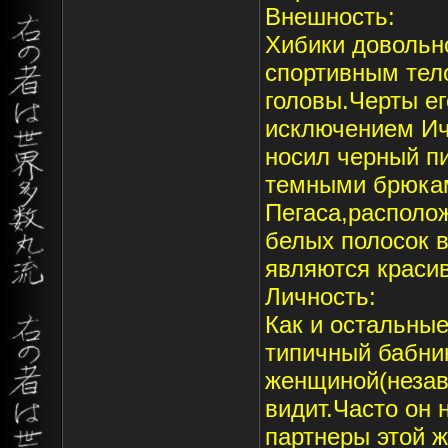
Внешность:
Хибики довольн
спортивным тел
головы.Черты ег
исключением Ич
носил черный п
темными брюкам
Пегаса,располо
белых полосок в
являются краси
Личность:
Как и остальные
типичный бабни
женщиной(незави
видит.Часто он 
партнеры этой 