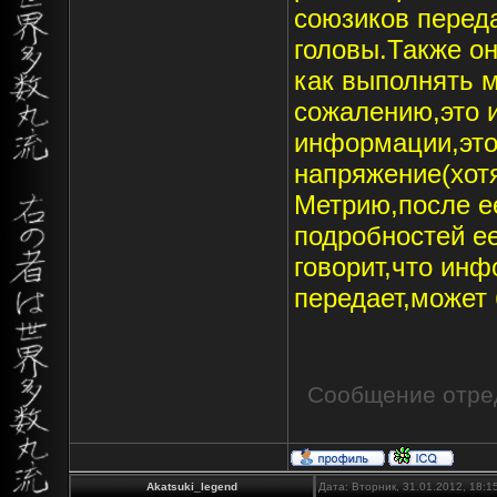
союзиков переда
головы.Также о
как выполнять 
сожалению,это 
информации,это
напряжение(хот
Метрию,после е
подробностей е
говорит,что ин
передает,может 
Сообщение отре
Akatsuki_legend
Дата: Вторник, 31.01.2012, 18: