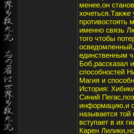
менее,он стано
хочеться.Также 
противостоять м
именно связь Лю
того чтобы поте
осведомленный,и
единственным ч
Боб,рассказал 
способностей Н
Магия и способн
История: Хибик
Синий Пегас,по
информацию,и с
называется той 
вступает в их 
Карен Лилики,но