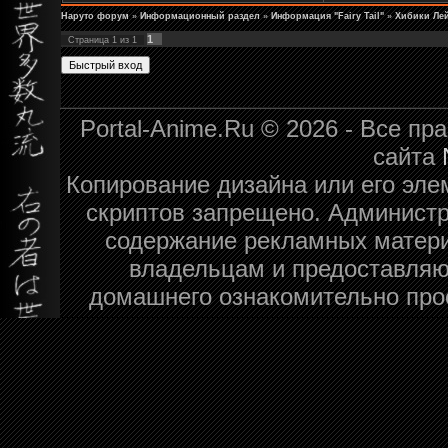
Наруто форум
»
Информационный раздел
»
Информация "Fairy Tail"
»
Хибики Ле
1
Страница
1
из
1
Portal-Anime.Ru © 2026 - Все п
сайта
Копирование дизайна или его эле
скриптов запрещено. Администра
содержание рекламных матери
владельцам и предоставляю
домашнего ознакомительно про