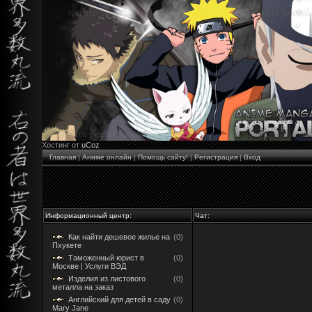
Хостинг от
uCoz
Главная
|
Аниме онлайн
|
Помощь сайту!
|
Регистрация
|
Вход
Информационный центр:
Чат:
Как найти дешевое жилье на
(0)
Пхукете
Таможенный юрист в
(0)
Москве | Услуги ВЭД
Изделия из листового
(0)
металла на заказ
Английский для детей в саду
(0)
Mary Jane