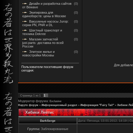
Дизайн и разработка сайтов
(0)
от Bewave
Экипировка для
(0)
единоборств: цены в Москве
Вакуумные насосы Jurop:
(0)
серии PN, PNR и DL
Шахтный транспорт и
(0)
техника Dekree
Магазин запчастей
(0)
just.parts: доставка по всей
России
Элитное жилье и
(0)
новостройки Москвы
Для добавле
Пользователи посетившие форум
сегодня:
1
Страница
1
из
1
Модератор форума:
Exclusive
Наруто форум
»
Информационный раздел
»
Информация "Fairy Tail"
»
Хибики Ле
Хибики Лейтис
DarkSerge
Дата: Пятница, 13.01.2012, 14:19 | 
Группа:
Заблокированные