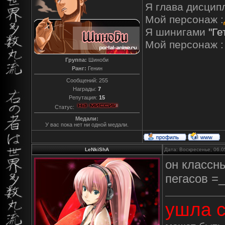
Я глава дисцип
Мой персонаж :
Я шинигами
"Ге
Мой персонаж :
Группа:
Шиноби
Ранг:
Генин
Сообщений:
255
Награды:
7
Репутация:
15
Статус:
Медали:
У вас пока нет ни одной медали.
LeNkiShA
Дата: Воскресенье, 06.0
он классн
пегасов =
ушла с