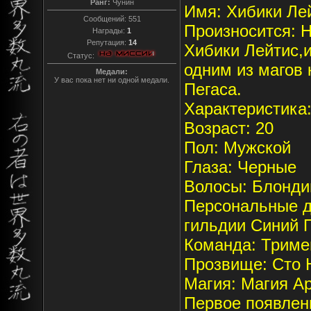
Ранг:
Чунин
Имя: Хибики Ле
Сообщений:
551
Произносится: Hi
Награды:
1
Репутация:
14
Хибики Лейтис,и
Статус:
одним из магов
Медали:
У вас пока нет ни одной медали.
Пегаса.
Характеристика:
Возраст: 20
Пол: Мужской
Глаза: Черные
Волосы: Блонди
Персональные д
гильдии Синий 
Команда: Триме
Прозвище: Сто 
Магия: Магия Ар
Первое появлени