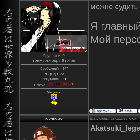
можно судить 
Я главны
Мой перс
Группа:
V.I.P
Ранг:
Легендарный Санин
Сообщений:
4947
Награды:
70
Репутация:
331
Статус:
Медали:
KAMEKATO
Дата: Среда, 22.02.2012, 09:07
Akatsuki_leg