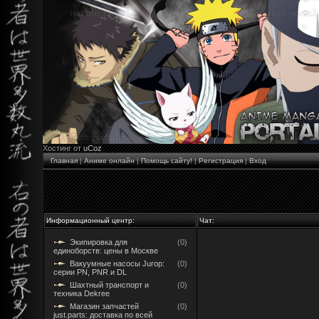
Хостинг от
uCoz
Главная
|
Аниме онлайн
|
Помощь сайту!
|
Регистрация
|
Вход
Информационный центр:
Чат:
Экипировка для
(0)
единоборств: цены в Москве
Вакуумные насосы Jurop:
(0)
серии PN, PNR и DL
Шахтный транспорт и
(0)
техника Dekree
Магазин запчастей
(0)
just.parts: доставка по всей