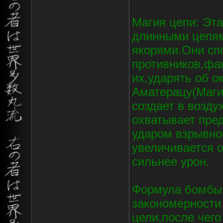
Магия цепи: Эта
длинными цепям
якорями.Они сп
противников,фак
их,ударять об 
Аматерацу(Маги
создает в возд
охватывает пре
ударом взрывно
увеличивается 
сильнее урон.
Формула бомбы:
закономерности 
цели,после чего