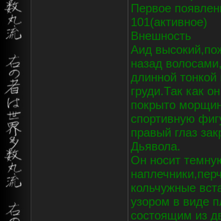
Первое появлени
101(активное)
Внешность
Аид высокий,по
назад волосами
длинной тонкой
груди.Так как о
покрыто морщин
спортивную фиг
правый глаз зак
Дьявола.
Он носит темну
наплечники,перч
кольчужные вста
узором в виде 
состоящим из д