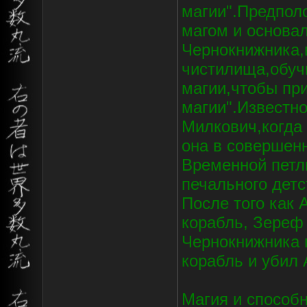
магии".Предпол
магом и основа
Чернокнижника,
чистилища,обуч
магии,чтобы пр
магии".Известно
Милкович,когда
она в совершен
Временной петл
печального детс
После того как 
корабль, Зереф
Чернокнижника 
корабль и убил 
Магия и способ