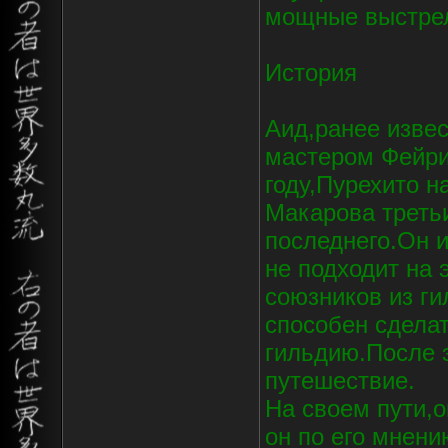
мощные выстре
История
Аид,ранее изве
мастером Фейри
году,Пурехито н
Макарова треть
последнего.Он и
не подходит на 
союзников из ги
способен сдела
гильдию.После э
путешествие.
На своем пути,о
он по его мнен