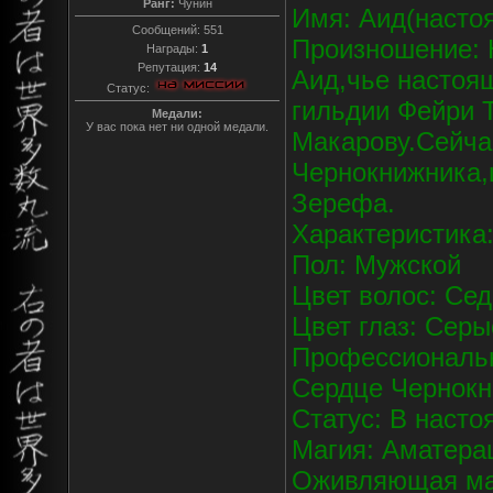
Ранг:
Чунин
Имя: Аид(насто
Сообщений:
551
Произношение: 
Награды:
1
Репутация:
14
Аид,чье настоя
Статус:
гильдии Фейри Т
Медали:
У вас пока нет ни одной медали.
Макарову.Сейча
Чернокнижника,
Зерефа.
Характеристика:
Пол: Мужской
Цвет волос: Се
Цвет глаз: Серы
Профессиональн
Сердце Чернок
Статус: В наст
Магия: Аматерац
Оживляющая маг