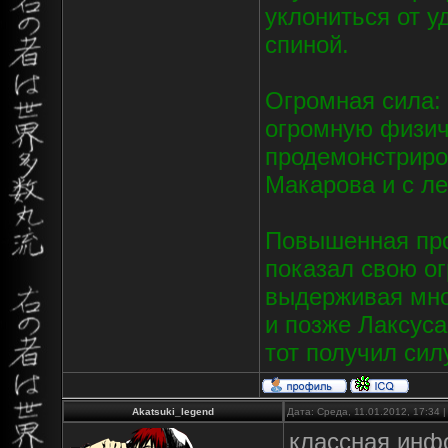
уклониться от у
спиной.
Огромная сила: 
огромную физич
продемонстриро
Макарова и с л
Повышенная про
показал свою ог
выдерживая мно
и позже Лаксуса
тот получил сил
Akatsuki_legend
Дата: Среда, 11.01.2012, 17:34
классная инф