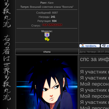
Ранг:
Каге
Титул:
Внешний советник клана "Вонгола"
Сообщений:
6687
Награды:
241
Репутация:
934
Статус:
Медали:
shana
Дата: Четверг, 26.07.20
спс за ин
Я участник к
Я участник 
Мой персон
Я участник к
Мой персон
Я участник 
Мой персон