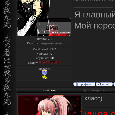
Я главны
Мой перс
Группа:
V.I.P
Ранг:
Легендарный Санин
Сообщений:
4947
Награды:
70
Репутация:
331
Статус:
Медали:
LeNkiShA
Дата: Воскресенье, 06.0
класс)
ушла с