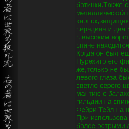
ботинки.Также 
металлической 
кнопок,защищаю
середине и два 
с высоким воро
спине находитс
Когда он был е
Пурехито,его ф
же,только не бы
левого глаза бы
светло-серого 
мантию с балах
гильдии на спин
Фейри Тейл на н
При использова
более острыми,а