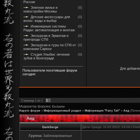
России
Элитное жилье и
(0)
новостройки Москвы
Детские аксессуары для
(0)
волос: виды и выбор
Инженерные системы
(0)
Ридан: автоматизация и монтаж
Экскурсии в Эрмитаж и
(0)
пригороды СПб
Экскурсии и туры по СПб от
(0)
компании Captour
Студия Улыбки: лечение
(0)
зубов в Волгограде
Для добавле
Пользователи посетившие форум
сегодня:
1
Страница
1
из
1
Модератор форума:
Exclusive
Наруто форум
»
Информационный раздел
»
Информация "Fairy Tail"
»
Аид
(Полно
Аид
DarkSerge
Дата: Среда, 11.01.2012, 13:19 | Со
Группа:
Заблокированные