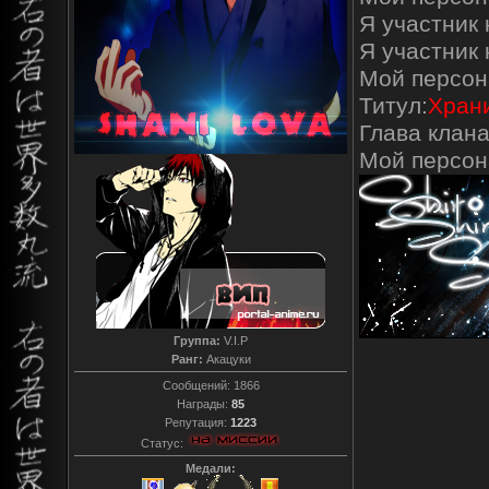
Я участник 
Я участник
Мой персон
Титул:
Храни
Глава клана
Мой персо
Группа:
V.I.P
Ранг:
Акацуки
Сообщений:
1866
Награды:
85
Репутация:
1223
Статус:
Медали: