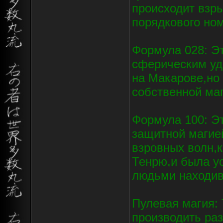
происходит взры
порядкового но
Формула 028: Э
сферическим уд
на Макарове,но 
собственной ма
Формула 100: Эт
защитной магие
взровных волн,
Тенрю,и была у
людьми находив
Пулевая магия: 
производить ра