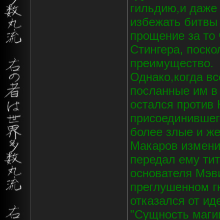
гильдию,и даже
избежать битвы
прощение за то
Стингера, поско
преимущество.
Однако,когда в
посланные им в 
остался против
присоединившего
более злые и же
Макаров изменил
передал ему тит
основателя Мэв
преглушенном гн
отказался от ид
"Сущность магии