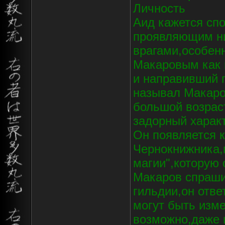
Личность
Аид кажется сп
проявляющим ни
врагами,особен
Макаровым как 
и направивший 
называл Макаро
большой возрас
задорный харак
Он появляется 
Чернокнижника
магии",которую 
Макаров спраши
гильдии,он отве
могут быть изм
возможно,даже 