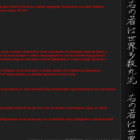
льдии Синего Пегаса,а также лидером Трименс(в составе Хибики
сего лишь 29 лет.
в,хотя считает иначе.Все трое называют его Аники(старший брат) и
о та испытывает к нему отвращение,но он постоянно продолжает
ючение,когда он пытался спасти Джерара от совета ради Эрзы.Он -
которые он использует в своих целях.Это кажеться довольно
го" вида,однако он должен доказать свою силу.
пользоваться этой магией.Она отправляет противников в не состояние
чшают силу Ичии до того,что он может уничтожить одну из сфер
йерами(если не больше),что позволяет ему определить какой магией
DarkSerge
Сообщение отредактировал
-
Среда, 11.01.2012, 13:10