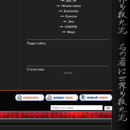
aya_95
Hinata-sama
Exclusive
Коноха
Эко
O4IOPik
Maya
Радио сайта:
Статистика:
пусто