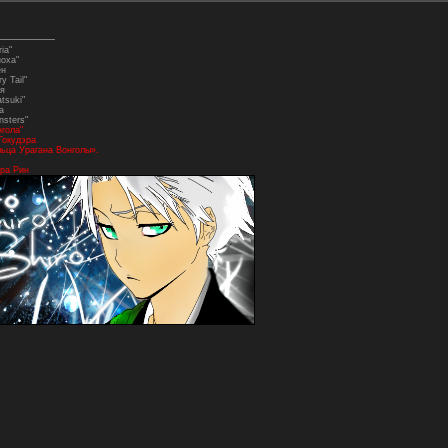
ia"
ноха"
ен
y Tail"
я
tsuki"
а
nsters"
нгола"
Гокудэра
ьца Урагана Вонголы».
ра Рин