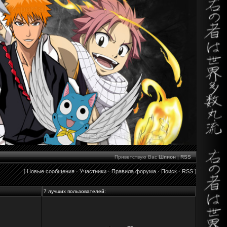
Приветствую Вас
Шпион
|
RSS
[
Новые сообщения
·
Участники
·
Правила форума
·
Поиск
·
RSS
]
7 лучших пользователей: