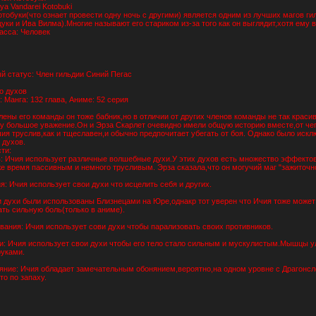
ya Vandarei Kotobuki
тобуки(что ознает провести одну ночь с другими) является одним из лучших магов ги
уки и Ива Вилма).Многие называют его стариком из-за того как он выглядит,хотя ему в
асса: Человек
 статус: Член гильдии Синий Пегас
о духов
 Манга: 132 глава, Аниме: 52 серия
лены его команды он тоже бабник,но в отличии от других членов команды не так краси
у большое уважение.Он и Эрза Скарлет очевидно имели общую историю вместе,от чег
чия труслив,как и тщеславен,и обычно предпочитает убегать от боя. Однако было искл
 духов.
ти:
: Ичия использует различные волшебные духи.У этих духов есть множество эффектов 
е время пассивным и немного трусливым. Эрза сказала,что он могучий маг "зажиточно
 Ичия использует свои духи что исцелить себя и других.
 духи были использованы Близнецами на Юре,однакр тот уверен что Ичия тоже может 
ть сильную боль(только в аниме).
ания: Ичия использует сови духи чтобы парализовать своих противников.
 Ичия использует свои духи чтобы его тело стало сильным и мускулистым.Мышцы улу
уками.
ние: Ичия обладает замечательным обонянием,вероятно,на одном уровне с Драгонсле
то по запаху.