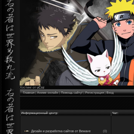
Хостинг от
uCoz
Главная
|
Аниме онлайн
|
Помощь сайту!
|
Регистрация
|
Вход
Информационный центр:
Чат:
Дизайн и разработка сайтов от Bewave
(0)