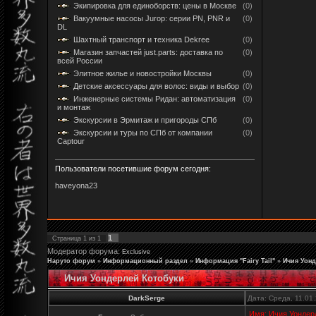
Экипировка для единоборств: цены в Москве
(0)
Вакуумные насосы Jurop: серии PN, PNR и
(0)
DL
Шахтный транспорт и техника Dekree
(0)
Магазин запчастей just.parts: доставка по
(0)
всей России
Элитное жилье и новостройки Москвы
(0)
Детские аксессуары для волос: виды и выбор
(0)
Инженерные системы Ридан: автоматизация
(0)
и монтаж
Экскурсии в Эрмитаж и пригороды СПб
(0)
Экскурсии и туры по СПб от компании
(0)
Captour
Пользователи посетившие форум сегодня:
haveyona23
1
Страница
1
из
1
Модератор форума:
Exclusive
Наруто форум
»
Информационный раздел
»
Информация "Fairy Tail"
»
Ичия Уон
Ичия Уондерлей Котобуки
DarkSerge
Дата: Среда, 11.01
Имя: Ичия Уондер