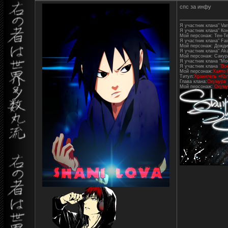
спс за инфу
Я участник клана" Varr
Я участник клана" Ко
Мой персонаж: Тен-Т
Я участник клана" Fair
Мой персонаж: Дожди
Я участник клана" Aka
Мой персонаж: Сакур
Я участник клана "Mo
Я участник клана
"Во
Мой персонаж:
Хаято 
Титул:
Хранитель «Кол
Глава клана:
Окумура
Мой персонаж:
Окуму