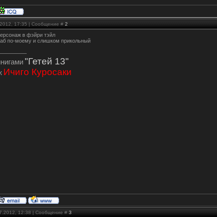
.2012, 17:35 | Сообщение #
2
ерсонаж в фэйри тэйл
лаб по-моему и слишком прикольный
"Гетей 13"
инигами
Ичиго Куросаки
ж
07.2012, 12:38 | Сообщение #
3