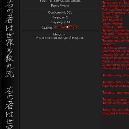
Группа:
Заблокированные
Произносится: Ichi
Ранг:
Чунин
Ичия Уондерлей Ко
Лайтиса,Рена Акац
Сообщений:
551
Характеристика: Р
Возраст: 29
Награды:
1
Пол: Мужской
Репутация:
14
Глаза: Черные
Волосы: Рыжие
Статус:
Профессиональный
Команда: Трименс
Медали:
Магия: Волшебств
У вас пока нет ни одной медали.
Первое появление:
Личность:
Как и остальные ч
испытывают к нем
нападки на нее. И
горячий поклонник
Магия и способнос
Волшебство духов
полезным,но в тож
Парфюм исцеления:
Парфюм боли: Эти
бороться и вызыва
Парфюм парализов
Парфюм мощности:
Нирваны голыми р
Повышенное обоня
обладает маг прос