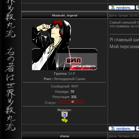
Akatsuki_legend
Дата: Среда, 11.01
Самый смешной п
что скажешь он с
Я главный ш
Мой персона
Группа:
V.I.P
Ранг:
Легендарный Санин
Сообщений:
4947
Награды:
70
Репутация:
331
Статус:
Медали:
shana
Дата: Четверг, 26.