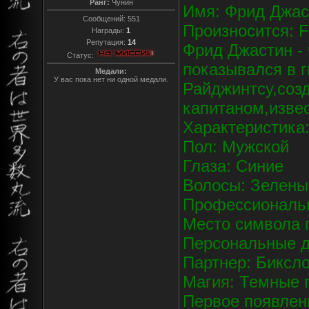
Ранг:
Чунин
Имя: Фрид Джас
Сообщений:
551
Произносится: F
Награды:
1
Репутация:
14
Фрид Джастин -
Статус:
показывался в г
Медали:
У вас пока нет ни одной медали.
Райджинтсу,созд
капитаном,изве
Характеристика:
Пол: Мужской
Глаза: Синие
Волосы: Зелены
Профессиональн
Место символа г
Персональные д
Партнер: Биксл
Магия: Темные 
Первое появлени