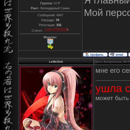
Я главны
Группа:
V.I.P
Ранг:
Легендарный Санин
Мой перс
Сообщений:
4947
Награды:
70
Репутация:
331
Статус:
Медали:
LeNkiShA
Дата: Воскресенье, 06.0
мне его се
ушла с
может быть 