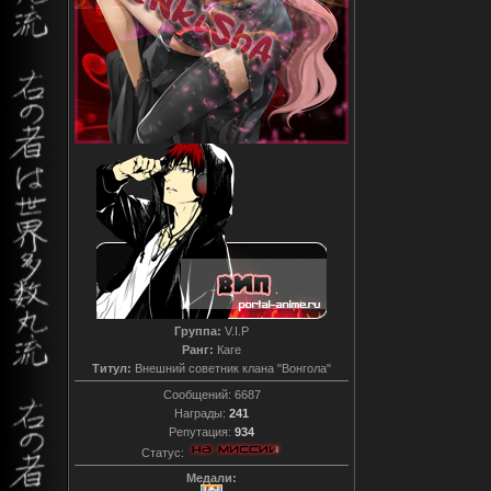
Группа:
V.I.P
Ранг:
Каге
Титул:
Внешний советник клана "Вонгола"
Сообщений:
6687
Награды:
241
Репутация:
934
Статус:
Медали: