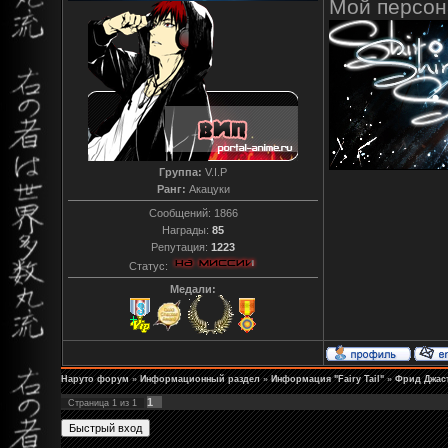
Мой персо
Группа:
V.I.P
Ранг:
Акацуки
Сообщений:
1866
Награды:
85
Репутация:
1223
Статус:
Медали:
Наруто форум
»
Информационный раздел
»
Информация "Fairy Tail"
»
Фрид Джас
1
Страница
1
из
1