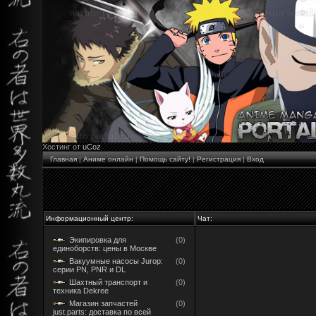
Хостинг от
uCoz
Главная
|
Аниме онлайн
|
Помощь сайту!
|
Регистрация
|
Вход
Информационный центр:
Чат:
Экипировка для
(0)
единоборств: цены в Москве
Вакуумные насосы Jurop:
(0)
серии PN, PNR и DL
Шахтный транспорт и
(0)
техника Dekree
Магазин запчастей
(0)
just.parts: доставка по всей