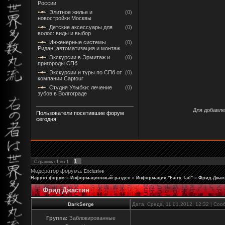
России
Элитное жилье и
(0)
новостройки Москвы
Детские аксессуары для
(0)
волос: виды и выбор
Инженерные системы
(0)
Ридан: автоматизация и монтаж
Экскурсии в Эрмитаж и
(0)
пригороды СПб
Экскурсии и туры по СПб от
(0)
компании Captour
Студия Улыбки: лечение
(0)
зубов в Волгограде
Для добавле
Пользователи посетившие форум
сегодня:
1
Страница
1
из
1
Модератор форума:
Exclusive
Наруто форум
»
Информационный раздел
»
Информация "Fairy Tail"
»
Фрид Джас
Фрид Джастин
DarkSerge
Дата: Среда, 11.01.2012, 12:32 | Со
Группа:
Заблокированные