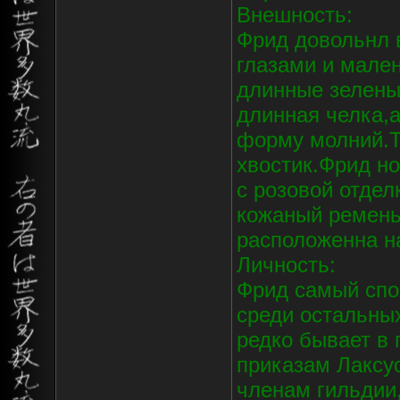
Внешность:
Фрид довольнл 
глазами и мален
длинные зелены
длинная челка,а
форму молний.Та
хвостик.Фрид но
с розовой отдел
кожаный ремень
расположенна на
Личность:
Фрид самый спо
среди остальных
редко бывает в 
приказам Лаксу
членам гильдии,