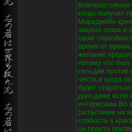
благосостоянии
когда получил п
Мираджейн крича
закрыл глаза и 
свою спокойнос
время от время
желание продол
потому что был
гильдии против 
чести,и когда о
будет стараться
долг,даже если 
интересами.Во 
(испытание на м
слабость к крас
он просто прит