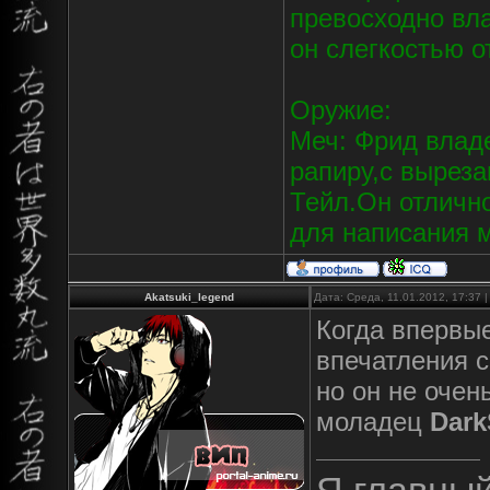
превосходно вл
он слегкостью о
Оружие:
Меч: Фрид вла
рапиру,с вырез
Тейл.Он отлично
для написания м
Akatsuki_legend
Дата: Среда, 11.01.2012, 17:37
Когда впервы
впечатления 
но он не очень
моладец
Dark