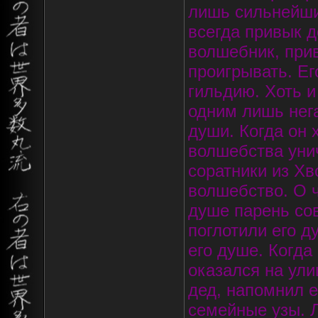
лишь сильнейши
всегда привык 
волшебник, при
проигрывать. Ег
гильдию. Хоть и
одним лишь нега
души. Когда он 
волшебства унич
соратники из Хв
волшебство. О ч
душе парень сов
поглотили его д
его душе. Когда
оказался на ули
дед, напомнил е
семейные узы. 