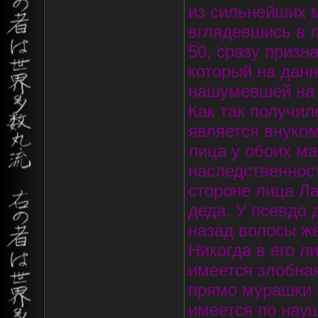
из сильнейших м
вглядевшись в л
50, сразу призн
который на дан
нашумевшей на в
Как так получи
является внуко
лица у обоих ма
наследственнос
стороне лица Ла
деда. У псевдо
назад волосы жё
Никогда в его л
имеется злобная
прямо мурашки п
имеется по науш