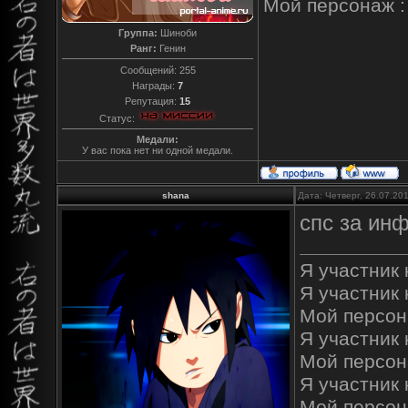
Мой персонаж :
Группа:
Шиноби
Ранг:
Генин
Сообщений:
255
Награды:
7
Репутация:
15
Статус:
Медали:
У вас пока нет ни одной медали.
shana
Дата: Четверг, 26.07.20
спс за ин
Я участник к
Я участник 
Мой персон
Я участник к
Мой персон
Я участник 
Мой персон