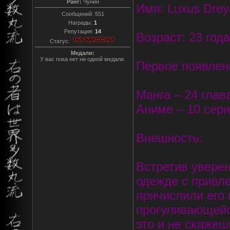
Ранг:
Чунин
Имя: Luxus Drey
Сообщений:
551
Награды:
1
Репутация:
14
Возраст: 23 года
Статус:
Медали:
У вас пока нет ни одной медали.
Первое появлен
Манга – 24 глав
Аниме – 10 сер
Внешность:
Встретив уверен
одежде с привл
причислили его 
прогуливающейся
это и не скажеш