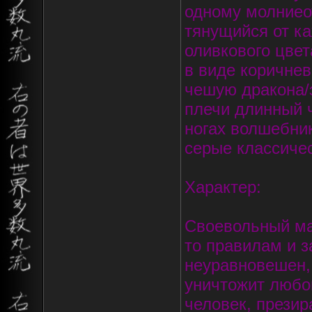
одному молниео
тянущийся от к
оливкового цве
в виде коричне
чешую дракона/
плечи длинный 
ногах волшебни
серые классичес
Характер:
Своевольный ма
то правилам и з
неуравновешен, 
уничтожит любог
человек, презир