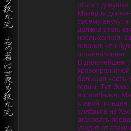
ставит девушке 
Макаров должен 
своему внуку, и
должна стать ег
неслыханной наг
говорит, что буд
останавливает.
В дальнейшем Л
кровопролитной 
большая часть Х
годны. Тут Эрза
волшебника. Маг
главой гильдии,
слабаков из Хво
атаковать псевд
уходит от атаки 