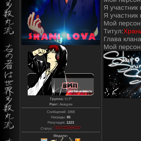
Я участник 
Я участник
Мой персон
Титул:
Храни
Глава клана
Мой персо
Группа:
V.I.P
Ранг:
Акацуки
Сообщений:
1866
Награды:
85
Репутация:
1223
Статус:
Медали: