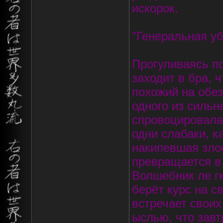
искорок.
"Генеральная убо
Прогуливаясь п
заходит в бра, 
похожий на обез
одного из сильне
спровоцировала Л
одни слабаки, к
накипевшая зло
превращается в 
Волшебник ле гк
берёт курс на с
встречает своих
ыслью, что завт