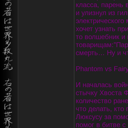
класса, парень 
и улизнул из ги
электрического
хочет узнать пр
то волшебник и 
товарищам:”Пар
смерть… Ну и чт
Phantom vs Fairy
И началась вой
стычку Хвоста Ф
количество ран
что делать, кто
Люксусу за помо
помог в битве с