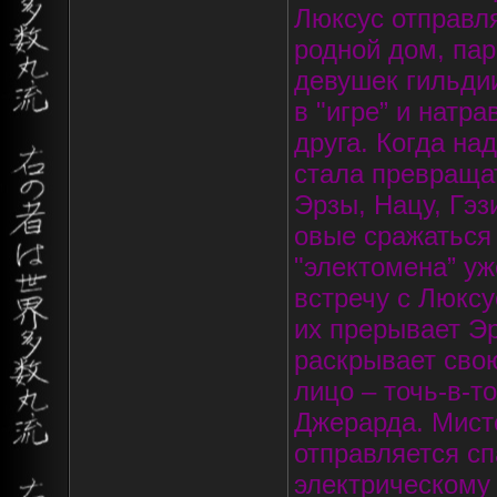
Люксус отправля
родной дом, пар
девушек гильдии
в "игре” и натр
друга. Когда на
стала превращат
Эрзы, Нацу, Гэз
овые сражаться
"электомена” уж
встречу с Люксу
их прерывает Эр
раскрывает свою
лицо – точь-в-то
Джерарда. Мисто
отправляется сп
электрическому