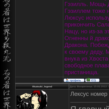
Гэзилль. Мощь Д
Гэзиллем тоже 
Люксус использу
прикончить Сал
Нацу, но из-за э
Огненны й драко
Дракона. Побеж
к своему деду, 
внука из Хвоста
свободное плава
пристанища.
Akatsuki_legend
Дата: Воскресенье, 15.01.2012,
Лексус номер 