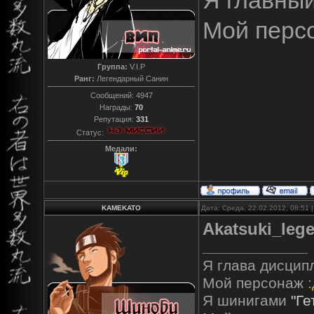
Я главны
Мой перс
Группа:
V.I.P
Ранг:
Легендарный Санин
Сообщений:
4947
Награды:
70
Репутация:
331
Статус:
Медали:
KAMEKATO
Дата: Среда, 22.02.2012, 08:51
Akatsuki_leg
Я глава дисцип
Мой персонаж :
Я шинигами
"Ге