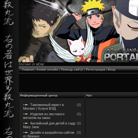
Хостинг от
uCoz
Главная
|
Аниме онлайн
|
Помощь сайту!
|
Регистрация
|
Вход
Информационный центр:
Чат:
Таможенный юрист в
(0)
Москве | Услуги ВЭД
Изделия из листового
(0)
металла на заказ
Английский для детей в саду
(0)
Mary Jane
Дизайн и разработка сайтов
(0)
от Bewave