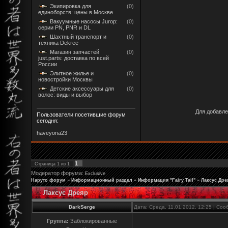
Экипировка для
(0)
единоборств: цены в Москве
Вакуумные насосы Jurop:
(0)
серии PN, PNR и DL
Шахтный транспорт и
(0)
техника Dekree
Магазин запчастей
(0)
just.parts: доставка по всей
России
Элитное жилье и
(0)
новостройки Москвы
Детские аксессуары для
(0)
волос: виды и выбор
Для добавле
Пользователи посетившие форум
сегодня:
haveyona23
1
Страница
1
из
1
Модератор форума:
Exclusive
Наруто форум
»
Информационный раздел
»
Информация "Fairy Tail"
»
Лаксус Дре
Лаксус Дреяр
DarkSerge
Дата: Среда, 11.01.2012, 12:25 | Со
Группа:
Заблокированные