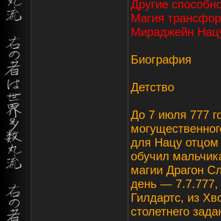
Другие способн
Магия трансфор
Мираджейн Нацу
Биография
Детство
До 7 июля 777 г
могущественног
для Нацу отцом
обучил мальчик
магии Драгон Сл
день — 7.7.777,
Гилдартс, из Хв
столетнего зада