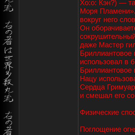
Хо:о: Кэн?) — т
Моря Пламени». 
вокруг него сло
Он оборачиваетс
сокрушительный
даже Мастер гил
Бриллиантовое 
использовал в б
Бриллиантовое п
Нацу использова
Сердца Гримуара
и смешал его со
Физические спо
Поглощение огня