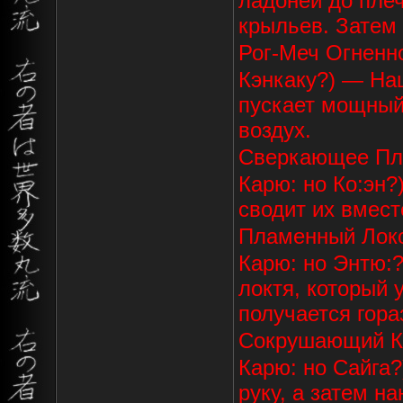
ладоней до плеч
крыльев. Затем
Рог-Меч Огнен
Кэнкаку?) — Нац
пускает мощный 
воздух.
Сверкающее Пл
Карю: но Ко:эн?
сводит их вмес
Пламенный Лок
Карю: но Энтю:?
локтя, который 
получается гора
Сокрушающий К
Карю: но Сайга
руку, а затем н