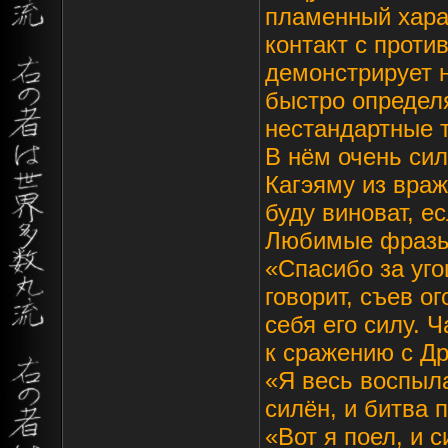
пламенный хара
контакт с проти
демонстрирует н
быстро определя
нестандартные т
В нём очень сил
Кагэяму из враж
буду виноват, е
Любимые фраз
«Спасибо за уг
говорит, съев о
себя его силу. 
к сражению с Др
«Я весь воспыла
силён, и битва п
«Вот я поел, и 