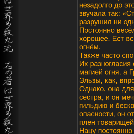
незадолго до эт
звучала так: «С
разрушил ни одн
Постоянно весёл
хорошее. Ест вс
огнём.
Также часто спо
Их разногласия 
магией огня, а 
Эльзы, как, впр
Однако, она для
сестра, и он ме
гильдию и беско
опасности, он о
плен товарищей
Нацу постоянно 