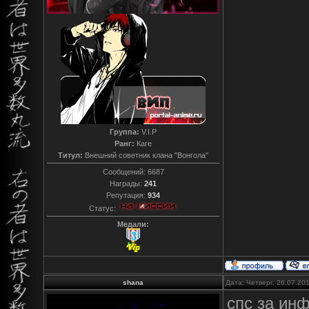
Группа:
V.I.P
Ранг:
Каге
Титул:
Внешний советник клана "Вонгола"
Сообщений:
6687
Награды:
241
Репутация:
934
Статус:
Медали:
shana
Дата: Четверг, 26.07.20
спс за ин