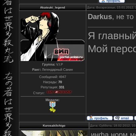
Akatsuki_legend
Дата: Воскресенье, 15.01.2012,
Darkus
, не т
Я главны
Мой перс
Группа:
V.I.P
Ранг:
Легендарный Санин
Сообщений:
4947
Награды:
70
Репутация:
331
Статус:
Медали:
KurosakiIchigo
Дата: Суббота, 18.02.2012, 1
инфа норм,м