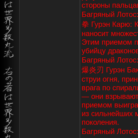
стороны пальца
Багряный Лотос
拳 Гурэн Карю: 
наносит множес
Этим приемом п
убийцу драконов
Багряный Лотос
爆炎刃 Гурэн Баку
струи огня, пр
врага по спирал
— они взрываютс
приемом выиграл
из сильнейших м
поколения.
Багряный Лотос