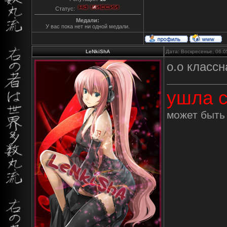
Статус:
Медали:
У вас пока нет ни одной медали.
LeNkiShA
Дата: Воскресенье, 06.0
о.о класс
ушла с
может быть 