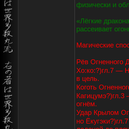
физически и об
«Лёгкие дракон
рассеивает огон
Магические спо
Рёв Огненного
Хо:ко:?)гл.7 —
в цель.
Коготь Огненно
Кагицумэ?)гл.3 
огнём.
Удар Крылом О
но Ёкугэки?)гл.