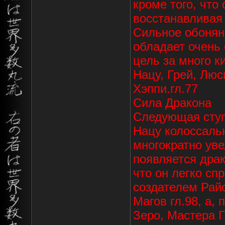
кроме того, что
восстанавливая
Сильное обоняни
обладает очень
цель за много к
Нацу, Грей, Лю
Хэппи.гл.77
Сила Дракона
Следующая ступ
Нацу колоссальн
многократно уве
появляется драк
что он легко с
создателем Рай
Магов гл.98, а,
Зеро, Мастера 