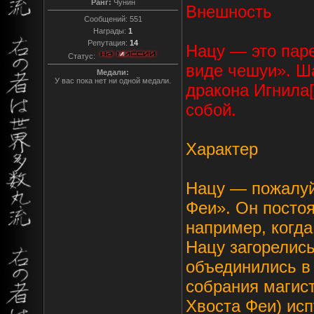
Ранг:
Чунин
Внешность
Сообщений:
551
Награды:
1
Репутация:
14
Нацу — это пар
Статус:
виде чешуи». Ш
Медали:
У вас пока нет ни одной медали.
дракона Игнила[
собой.
Характер
Нацу — пожалуй
Феи». Он постоя
например, когда
Нацу загорелись
объединились в
собрания магист
Хвоста Феи) исп