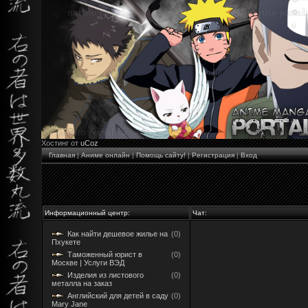
Хостинг от
uCoz
Главная
|
Аниме онлайн
|
Помощь сайту!
|
Регистрация
|
Вход
Информационный центр:
Чат:
Как найти дешевое жилье на
(0)
Пхукете
Таможенный юрист в
(0)
Москве | Услуги ВЭД
Изделия из листового
(0)
металла на заказ
Английский для детей в саду
(0)
Mary Jane