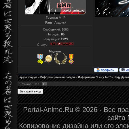
Группа:
V.I.P
Ранг:
Акацуки
Сообщений:
1866
Награды:
85
Репутация:
1223
Статус:
Медали:
Наруто форум
»
Информационный раздел
»
Информация "Fairy Tail"
»
Нацу Драг
1
Страница
1
из
1
Portal-Anime.Ru © 2026 - Все п
сайта
Копирование дизайна или его эле