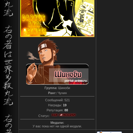
Группа:
Шиноби
Ранг:
Чунин
Сообщений:
521
Награды:
19
Репутация:
88
Статус:
Медали:
У вас пока нет ни одной медали.