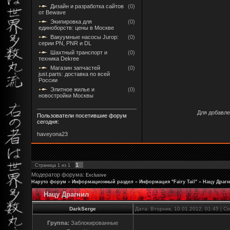
Дизайн и разработка сайтов
(0)
от Bewave
Экипировка для
(0)
единоборств: цены в Москве
Вакуумные насосы Jurop:
(0)
серии PN, PNR и DL
Шахтный транспорт и
(0)
техника Dekree
Магазин запчастей
(0)
just.parts: доставка по всей
России
Элитное жилье и
(0)
новостройки Москвы
Для добавле
Пользователи посетившие форум
сегодня:
haveyona23
1
Страница
1
из
1
Модератор форума:
Exclusive
Наруто форум
»
Информационный раздел
»
Информация "Fairy Tail"
»
Нацу Драг
Нацу Драгнил
DarkSerge
Дата: Вторник, 10.01.2012, 01:45 | 
Группа:
Заблокированные