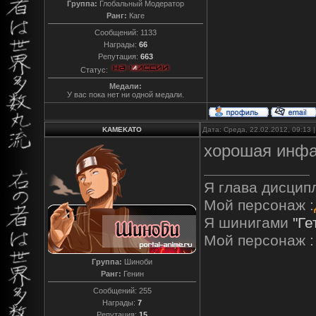
Группа:
Глобальный Модератор
Ранг:
Каге
Сообщений:
1133
Награды:
66
Репутация:
663
Статус:
Медали:
У вас пока нет ни одной медали.
KAMEKATO
Дата: Среда, 22.02.2012, 09:13
хорошая инфа
Я глава дисцип
Мой персонаж :
Я шинигами
"Ге
Мой персонаж :
Группа:
Шиноби
Ранг:
Генин
Сообщений:
255
Награды:
7
Репутация:
15