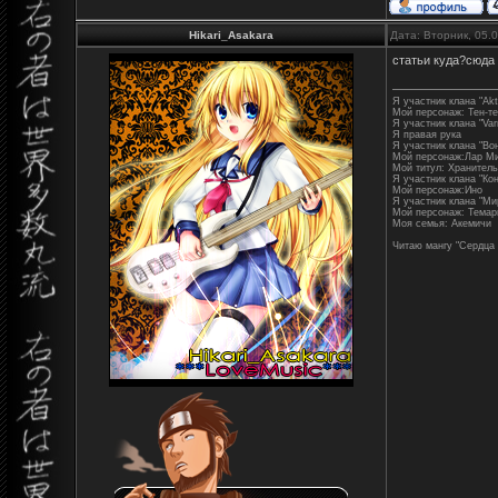
Hikari_Asakara
Дата: Вторник, 05.
статьи куда?сюда
Я участник клана "Akt
Мой персонаж: Тен-т
Я участник клана "Varr
Я правая рука
Я участник клана "Во
Мой персонаж:Лар М
Мой титул: Хранитель
Я участник клана "Ко
Мой персонаж:Ино
Я участник клана "М
Мой персонаж: Темар
Моя семья: Акемичи
Читаю мангу "Сердца 