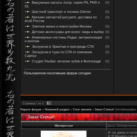
Вакуумные насосы Jurop: серии PN, PNR и
(0)
DL
Шахтный транспорт и техника Dekree
(0)
Магазин запчастей just.parts: доставка по
(0)
всей России
Элитное жилье и новостройки Москвы
(0)
Детские аксессуары для волос: виды и выбор
(0)
Инженерные системы Ридан: автоматизация
(0)
и монтаж
Экскурсии в Эрмитаж и пригороды СПб
(0)
Экскурсии и туры по СПб от компании
(0)
Captour
Студия Улыбки: лечение зубов в Волгограде
(0)
Пользователи посетившие форум сегодня:
1
Страница
1
из
1
Наруто форум
»
Основной раздел
»
Стол заказов
»
Заказ Статьи!
(Автобиографии 
Заказ Статьи!
Мичиро-сан
Дата: Понедельник,
И так дамы и госп
И Я Мичиро-сан и