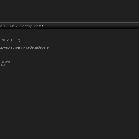
.2012, 13:17 | Сообщение #
5
.2012, 13:17)
----------------------
 можно в личку и себе заберете
 Шиноби"
Tail"