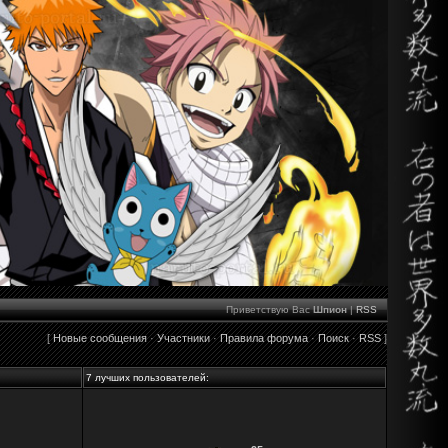
Приветствую Вас
Шпион
|
RSS
[
Новые сообщения
·
Участники
·
Правила форума
·
Поиск
·
RSS
]
7 лучших пользователей: