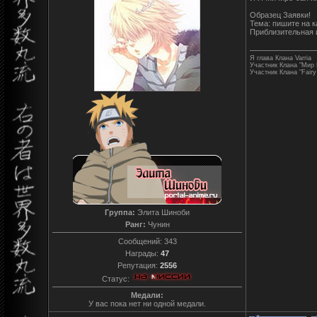
Образец Заявки!
Тема: пишите на к
Приблизительная 
Я глава Клана Varria
Участник Клана "Мир
Участник Клана "Fairy 
Группа:
Элита Шиноби
Ранг:
Чунин
Сообщений:
343
Награды:
47
Репутация:
2556
Статус:
Медали:
У вас пока нет ни одной медали.