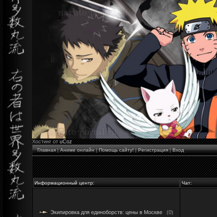
Хостинг от
uCoz
Главная
|
Аниме онлайн
|
Помощь сайту!
|
Регистрация
|
Вход
Информационный центр:
Чат:
Экипировка для единоборств: цены в Москве
(0)