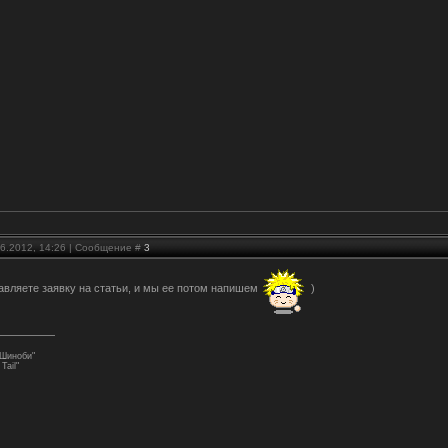
06.2012, 14:26 | Сообщение #
3
авляете заявку на статьи, и мы ее потом напишем
)
 Шиноби"
Tail"