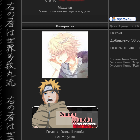
Статус:
Медали:
У вас пока нет ни одной медали.
Мичиро-сан
Дата: Среда, 06.06
на сайт
Добавлено
(06.06
-----------------------
но если хотите то
Я глава Клана Varria
Участник Клана "Мир
Участник Клана "Fairy 
Группа:
Элита Шиноби
Ранг:
Чунин