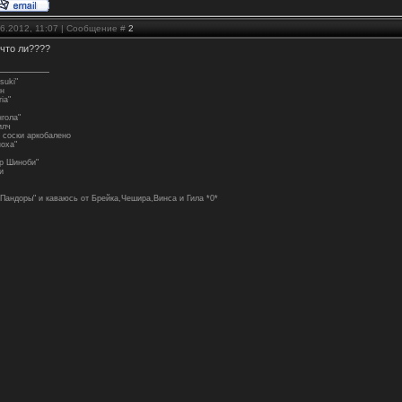
06.2012, 11:07 | Сообщение #
2
 что ли????
suki"
ен
iа"
нгола"
илч
 соски аркобалено
ноха"
ир Шиноби"
и
Пандоры" и каваюсь от Брейка,Чешира,Винса и Гила *0*