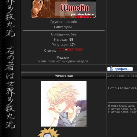
Группа:
Шиноби
Ранг:
Чунин
Сообщений:
592
Награды:
59
Репутация:
174
Статус:
Медали:
У вас пока нет ни одной медали.
Мичиро-сан
Дата: Вторник, 05.
Нет вы только ост
Я глава Клана Varria
Участник Клана "Мир
Участник Клана "Fairy 