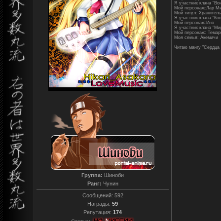
Я участник клана "Во
Мой персонаж:Лар М
Мой титул: Хранитель
Я участник клана "Ко
Мой персонаж:Ино
Я участник клана "М
Мой персонаж: Темар
Моя семья: Акемичи
Читаю мангу "Сердца 
Группа:
Шиноби
Ранг:
Чунин
Сообщений:
592
Награды:
59
Репутация:
174