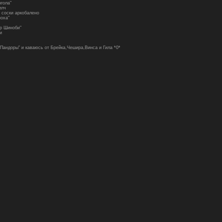
нгола"
илч
 соски аркобалено
ноха"
ир Шиноби"
и
Пандоры" и каваюсь от Брейка,Чешира,Винса и Гила *0*