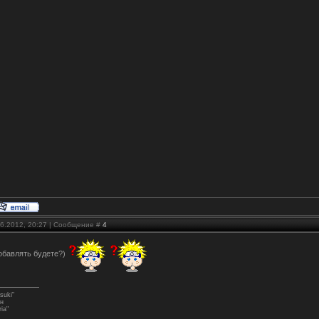
06.2012, 20:27 | Сообщение #
4
добавлять будете?)
suki"
ен
iа"