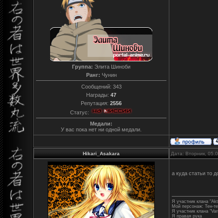
Группа:
Элита Шиноби
Ранг:
Чунин
Сообщений:
343
Награды:
47
Репутация:
2556
Статус:
Медали:
У вас пока нет ни одной медали.
Hikari_Asakara
Дата: Вторник, 05.
а куда статьи то 
Я участник клана "Akt
Мой персонаж: Тен-т
Я участник клана "Varr
Я правая рука