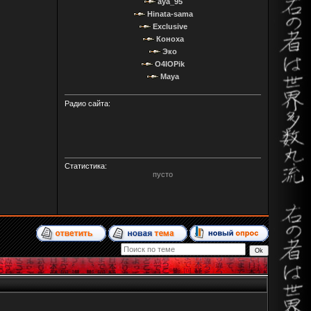
aya_95
Hinata-sama
Exclusive
Коноха
Эко
O4IOPik
Maya
Радио сайта:
Статистика:
пусто