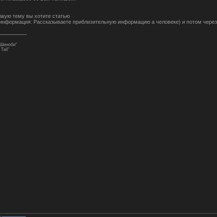
акую тему вы хотите статью
информация: Рассказываете приблизительную информацию а человеке) и потом через
 Шиноби"
Tail"