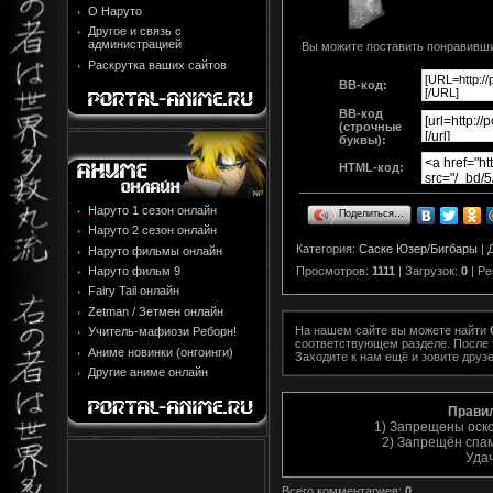
О Наруто
Другое и связь с
администрацией
Вы можите поставить понравивший
Раскрутка ваших сайтов
BB-код:
BB-код
(строчные
буквы):
HTML-код:
Наруто 1 сезон онлайн
Поделиться…
Наруто 2 сезон онлайн
Категория
:
Саске Юзер/Бигбары
|
Наруто фильмы онлайн
Просмотров
:
1111
|
Загрузок
:
0
|
Ре
Наруто фильм 9
Fairy Tail онлайн
Zetman / Зетмен онлайн
На нашем сайте вы можете найти
Учитель-мафиози Реборн!
соответствующем разделе. После т
Аниме новинки (онгоинги)
Заходите к нам ещё и зовите друзе
Другие аниме онлайн
Прави
1) Запрещены оск
2) Запрещён спам
Уда
Всего комментариев
:
0