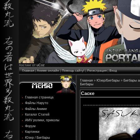
Хостинг от
uCoz
Главная
|
Аниме онлайн
|
Помощь сайту!
|
Регистрация
|
Вход
Главная
»
Юзер/Бигбары
»
Бигбары 
Бигбары
Саске
Главная страница
Файлы Наруто
Файлы Аниме
Каталог Статей
AMV ролики, приколы
Форум
Картинки
Юзер / Бигбары