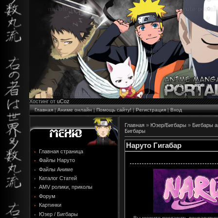
Хостинг от
uCoz
Главная
|
Аниме онлайн
|
Помощь сайту!
|
Регистрация
|
Вход
Главная
»
Юзер/Бигбары
»
Бигбары 
Бигбары
Наруто Гигабар
Главная страница
Файлы Наруто
Файлы Аниме
Каталог Статей
AMV ролики, приколы
Форум
Картинки
Юзер / Бигбары
Вы можите поставить понравивший