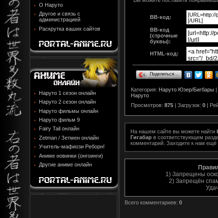
О Наруто
Другое и связь с
BB-код:
администрацией
Раскрутка ваших сайтов
BB-код
(строчные
буквы):
HTML-код:
Поделиться…
Категория
:
Наруто Юзер/Бигбары
Наруто 1 сезон онлайн
Наруто
Наруто 2 сезон онлайн
Просмотров
:
875
|
Загрузок
:
0
|
Ре
Наруто фильмы онлайн
Наруто фильм 9
Fairy Tail онлайн
На нашем сайте вы можете найти
Гигабар
в соответствующем раздел
Zetman / Зетмен онлайн
комментарий. Заходите к нам ещё 
Учитель-мафиози Реборн!
Аниме новинки (онгоинги)
Другие аниме онлайн
Прави
1) Запрещены оск
2) Запрещён спам
Уда
Всего комментариев
:
0