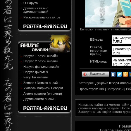
О Наруто
Другое и связь с
администрацией
Раскрутка ваших сайтов
Вы можите поставить понравивший
BB-код:
BB-код
(строчные
буквы):
Наруто 1 сезон онлайн
Наруто 2 сезон онлайн
HTML-код:
Наруто фильмы онлайн
Наруто фильм 9
Поделиться…
Fairy Tail онлайн
Zetman / Зетмен онлайн
Категория
:
Джирайя Юзер/Бигбары
Учитель-мафиози Реборн!
Просмотров
:
940
|
Загрузок
:
0
|
Ре
Аниме новинки (онгоинги)
Другие аниме онлайн
На нашем сайте вы можете найти
соответствующем разделе. После т
Заходите к нам ещё и зовите друзе
Прави
1) Запрещены оск