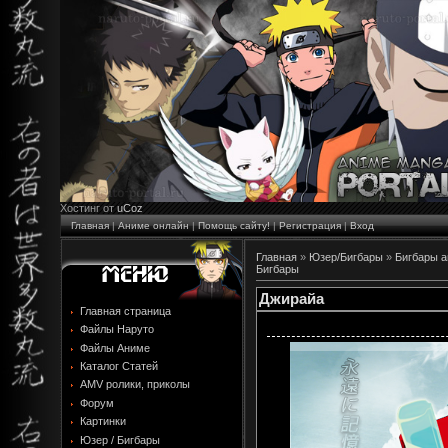
Хостинг от
uCoz
Главная
|
Аниме онлайн
|
Помощь сайту!
|
Регистрация
|
Вход
Главная
»
Юзер/Бигбары
»
Бигбары 
Бигбары
Джирайа
Главная страница
Файлы Наруто
Файлы Аниме
Каталог Статей
AMV ролики, приколы
Форум
Картинки
Юзер / Бигбары