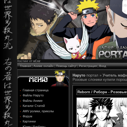
Хостинг от
uCoz
Главная
|
Аниме онлайн
|
Помощь сайту!
|
Регистрация
|
Вход
Наруто
портал »
Учитель мафи
Розовые слоники купили порош
Главная страница
Reborn / Реборн - Розовы
Файлы Наруто
Файлы Аниме
Каталог Статей
AMV ролики, приколы
Форум
Картинки
Юзер / Бигбары