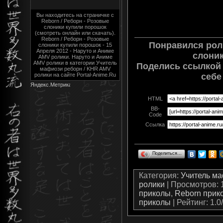
Вы находитесь на страничке с
Reborn / Реборн - Розовые
слоники купили порошок
(смотреть онлайн или скачать).
Reborn / Реборн - Розовые
Понравился роли
слоники купили порошок - 15
Апреля 2012 - Наруто и Аниме
слони
AMV ролики. Наруто и Аниме
AMV ролики в категории Учитель
Поделись ссылкой 
мафиози реборн / KHR AMV
ролики на сайте Portal-Anime.Ru
себе
HTML
BB-
Code
Ссылка
Поделиться…
Категория
:
Учитель м
ролики
|
Просмотров
:
приколы
,
Reborn прик
приколы
|
Рейтинг
:
1.0
/