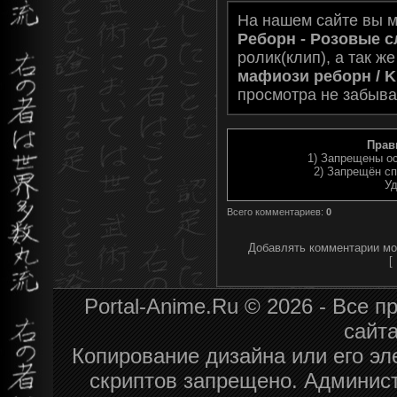
На нашем сайте вы 
Реборн - Розовые 
ролик(клип), а так ж
мафиози реборн / 
просмотра не забыва
Прав
1) Запрещены ос
2) Запрещён сп
Уд
Всего комментариев
:
0
Добавлять комментарии мог
[
Portal-Anime.Ru © 2026 - Все 
сайт
Копирование дизайна или его эл
скриптов запрещено. Админист