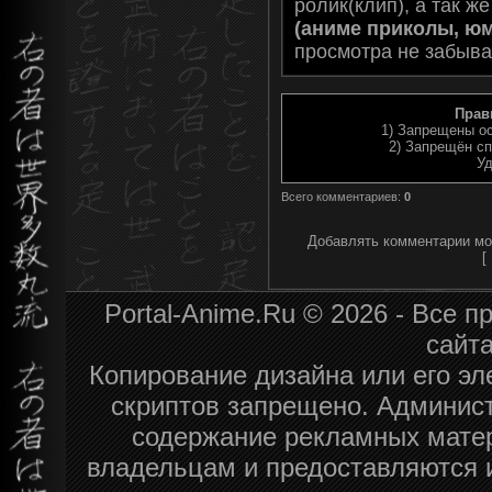
ролик(клип), а так ж
(аниме приколы, юмо
просмотра не забыва
Прав
1) Запрещены ос
2) Запрещён сп
Уд
Всего комментариев
:
0
Добавлять комментарии мог
[
Portal-Anime.Ru © 2026 - Все 
сайт
Копирование дизайна или его эл
скриптов запрещено. Админист
содержание рекламных мате
владельцам и предоставляются 