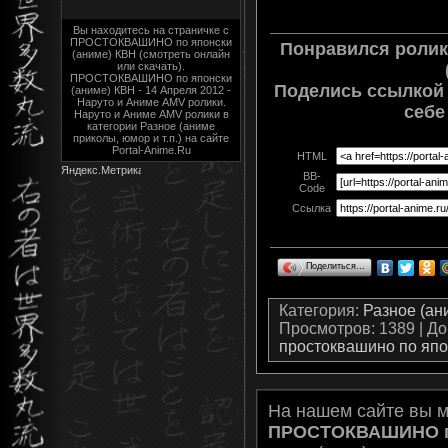
Вы находитесь на страничке с
ПРОСТОКВАШИНО по японски
Понравился роли
(аниме) КВН (смотреть онлайн
или скачать).
ПРОСТОКВАШИНО по японски
Поделись ссылкой 
(аниме) КВН - 14 Апреля 2012 -
Наруто и Аниме AMV ролики.
себе
Наруто и Аниме AMV ролики в
категории Разное (аниме
приколы, юмор и т.п.) на сайте
Portal-Anime.Ru
HTML
BB-
Code
Ссылка
Поделиться…
Категория
:
Разное (ани
Просмотров
: 1389 |
До
простоквашино по япо
На нашем сайте вы 
ПРОСТОКВАШИНО по