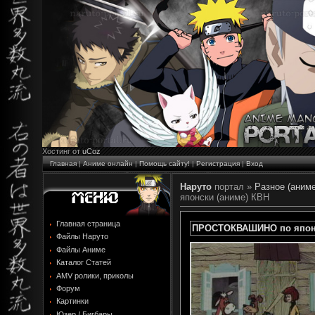
Хостинг от
uCoz
Главная
|
Аниме онлайн
|
Помощь сайту!
|
Регистрация
|
Вход
Наруто
портал »
Разное (аниме
японски (аниме) КВН
Главная страница
ПРОСТОКВАШИНО по японс
Файлы Наруто
Файлы Аниме
Каталог Статей
AMV ролики, приколы
Форум
Картинки
Юзер / Бигбары