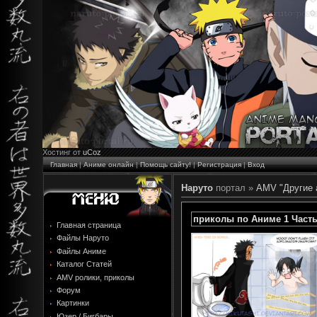
Хостинг от
uCoz
Главная
|
Аниме онлайн
|
Помощь сайту!
|
Регистрация
|
Вход
Наруто
портал »
AMV "Другие 
приколы по Аниме 1 Част
Главная страница
Файлы Наруто
Файлы Аниме
Каталог Статей
AMV ролики, приколы
Форум
Картинки
Юзер / Бигбары