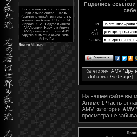
Поделись ссылкой 
Вы находитесь на страничке с
себе
приколы по Аниме 1 Часть
(смотреть онлайн или скачать).
приколы по Аниме 1 Часть - 14
Апреля 2012 - Наруто и Аниме
HTML
AMV ролики. Наруто и Аниме
BB-
AMV ролики в категории AMV
Code
"Другие аниме" на сайте Portal-
Anime.Ru
Ссылка
Поделиться…
Категория
:
AMV "Друг
|
Добавил
:
GodSage
|
На нашем сайте вы 
Аниме 1 Часть
онлай
AMV категории
AMV 
просмотра не забыва
Прав