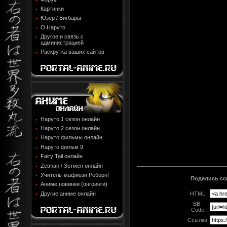
Картинки
Юзер / Бигбары
О Наруто
Другое и связь с
администрацией
Раскрутка ваших сайтов
Наруто 1 сезон онлайн
Наруто 2 сезон онлайн
Наруто фильмы онлайн
Наруто фильм 9
Fairy Tail онлайн
Zetman / Зетмен онлайн
Учитель-мафиози Реборн!
Поделись ссы
Аниме новинки (онгоинги)
Другие аниме онлайн
HTML
BB-
Code
Ссылка