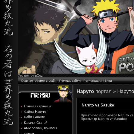
Хостинг от
uCoz
Главная
|
Аниме онлайн
|
Помощь сайту!
|
Регистрация
|
Вход
Наруто
портал »
Наруто
Naruto vs Sasuke
Главная страница
Файлы Наруто
Приятного просмотра Naruto vs
Файлы Аниме
Просмотр
Naruto vs Sasuke
:
Каталог Статей
AMV ролики, приколы
Форум