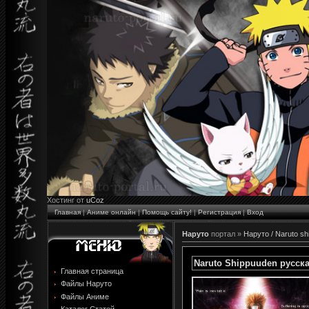
Хостинг от
uCoz
Главная
|
Аниме онлайн
|
Помощь сайту!
|
Регистрация
|
Вход
Наруто
портал »
Наруто / Naruto s
Naruto Shippuuden русск
Главная страница
Файлы Наруто
Файлы Аниме