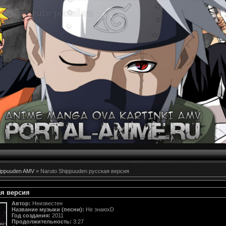
hippuuden AMV
» Naruto Shippuuden русская версия
ая версия
Автор:
Неизвестен
Название музыки (песни):
Не знаюxD
Год создания:
2011
Продолжительность:
3:27