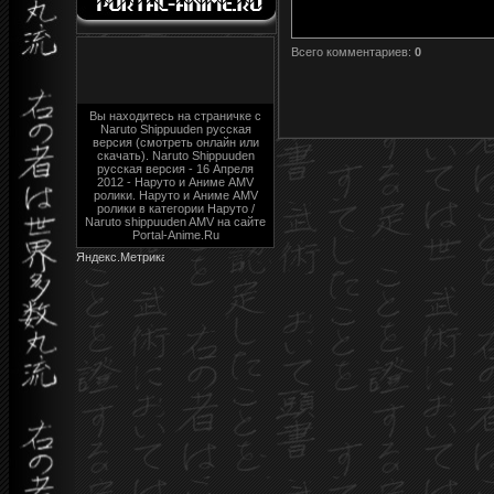
Всего комментариев
:
0
Вы находитесь на страничке с
Naruto Shippuuden русская
версия (смотреть онлайн или
скачать). Naruto Shippuuden
русская версия - 16 Апреля
2012 - Наруто и Аниме AMV
ролики. Наруто и Аниме AMV
ролики в категории Наруто /
Naruto shippuuden AMV на сайте
Portal-Anime.Ru