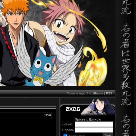
Приветствую Вас
Шпион
|
RSS
19:35
Привет: Шпион
Логин:
Пароль:
запомнить