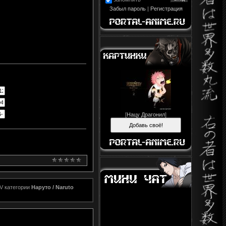
Забыл пароль
|
Регистрация
[
Нацу Драгонил
]
MV категории
Наруто / Naruto