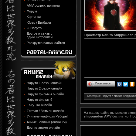
Каталог Статей
AMV ролики, приколы
Форум
Картинки
Юзер / Бигбары
О Наруто
Другое и связь с
Просмотр
Naruto Shippuuden 
администрацией
Раскрутка ваших сайтов
Наруто 1 сезон онлайн
Поделиться…
Наруто 2 сезон онлайн
Наруто фильмы онлайн
Категория
:
Наруто / Naruto shippuud
Наруто фильм 9
Fairy Tail онлайн
Zetman / Зетмен онлайн
На нашем сайте вы можете смо
shippuuden AMV
бесплатно. Пос
Учитель-мафиози Реборн!
Аниме новинки (онгоинги)
Другие аниме онлайн