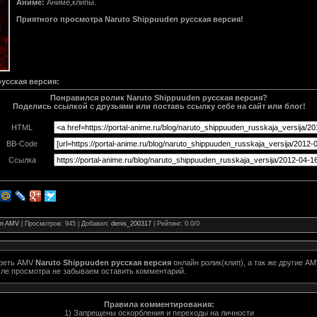
Аниме:
Аниме,клипы.
Приятного просмотра Naruto Shippuuden русская версия!
русская версия
:
Понравился ролик Naruto Shippuuden русская версия?
Поделись ссылкой с друзьями или поставь ссылку себе на сайт или блог!
HTML
BB-Code
Ссылка
en AMV
|
Просмотров
: 945 |
Добавил
:
denis_200317
|
Рейтинг
:
0.0
/
0
треть AMV
Naruto Shippuuden русская версия
онлайн ролик(клип), а так же другие A
ле просмотра не забываем оставить комментарий.
Правила комментирования:
1) Запрещены оскорбления и переходы на личности