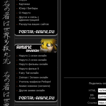
Картинки
Юзер / Бигбары
О Наруто
Другое и связь с
администрацией
Раскрутка ваших сайтов
Наруто 1 сезон онлайн
Наруто 2 сезон онлайн
Наруто фильмы онлайн
Наруто фильм 9
Fairy Tail онлайн
Zetman / Зетмен онлайн
Учитель-мафиози Реборн!
Поделись ссы
Аниме новинки (онгоинги)
Другие аниме онлайн
HTML
BB-
Code
Ссылка