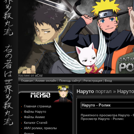
Хостинг от
uCoz
Главная
|
Аниме онлайн
|
Помощь сайту!
|
Регистрация
|
Вход
Наруто
портал »
Наруто
Наруто - Ролик
Главная страница
Файлы Наруто
Приятного просмотра Наруто - 
Файлы Аниме
Просмотр
Наруто - Ролик
:
Каталог Статей
AMV ролики, приколы
Форум