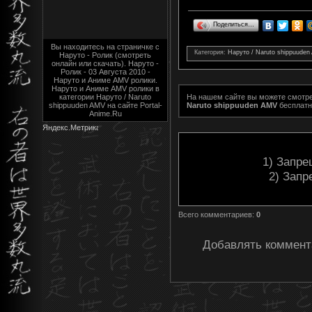
Поделиться…
Вы находитесь на страничке с
Категория
:
Наруто / Naruto shippuude
Наруто - Ролик (смотреть
онлайн или скачать). Наруто -
Ролик - 03 Августа 2010 -
Наруто и Аниме AMV ролики.
Наруто и Аниме AMV ролики в
категории Наруто / Naruto
На нашем сайте вы можете смотр
shippuuden AMV на сайте Portal-
Naruto shippuuden AMV
бесплатн
Anime.Ru
1) Запре
2) Запр
Всего комментариев
:
0
Добавлять коммента