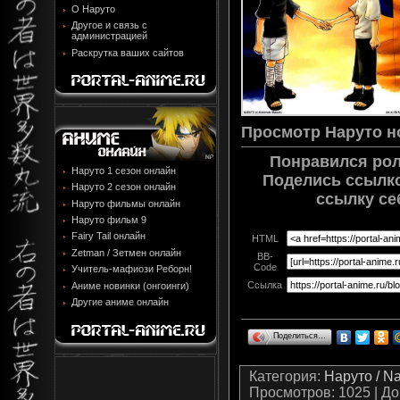
О Наруто
Другое и связь с
администрацией
Раскрутка ваших сайтов
Просмотр
Наруто н
Понравился рол
Наруто 1 сезон онлайн
Поделись ссылко
Наруто 2 сезон онлайн
ссылку себ
Наруто фильмы онлайн
Наруто фильм 9
Fairy Tail онлайн
HTML
Zetman / Зетмен онлайн
BB-
Code
Учитель-мафиози Реборн!
Ссылка
Аниме новинки (онгоинги)
Другие аниме онлайн
Поделиться…
Категория
:
Наруто / N
Просмотров
: 1025 |
До