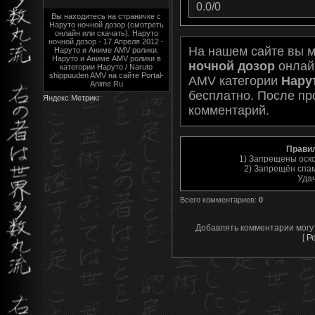
0.0
/
0
Вы находитесь на страничке с
Наруто ночной дозор (смотреть
онлайн или скачать). Наруто
ночной дозор - 17 Апреля 2012 -
На нашем сайте вы 
Наруто и Аниме AMV ролики.
Наруто и Аниме AMV ролики в
ночной дозор
онлайн
категории Наруто / Naruto
shippuuden AMV на сайте Portal-
AMV категории
Нарут
Anime.Ru
бесплатно. После пр
комментарий.
Прави
1) Запрещены оск
2) Запрещён спам
Уда
Всего комментариев
:
0
Добавлять комментарии могу
[
Р