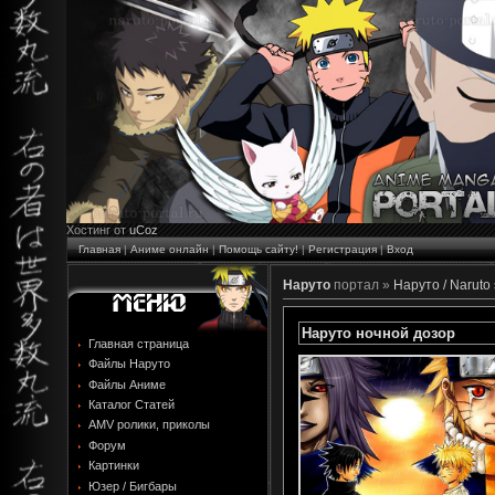
Хостинг от
uCoz
Главная
|
Аниме онлайн
|
Помощь сайту!
|
Регистрация
|
Вход
Наруто
портал »
Наруто / Naruto
Наруто ночной дозор
Главная страница
Файлы Наруто
Файлы Аниме
Каталог Статей
AMV ролики, приколы
Форум
Картинки
Юзер / Бигбары