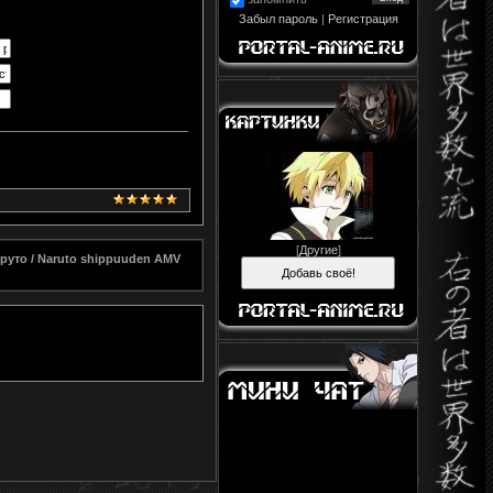
Забыл пароль
|
Регистрация
[
Другие
]
руто / Naruto shippuuden AMV