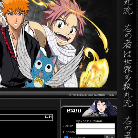
Приветствую Вас
Шпион
|
RSS
11:14
Привет: Шпион
Логин:
Пароль:
запомнить