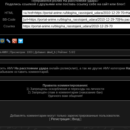
Понравился ролик На расстоянии удара?
Поделись ссылкой с друзьями или поставь ссылку себе на сайт или блог!
HTML
BB-Code
Ссылка
en AMV
|
Просмотров
: 1003 |
Добавил
:
devil_h
|
Рейтинг
:
5.0
/
2
треть AMV
На расстоянии удара
онлайн ролик(клип), а так же другие AMV категории
На
забываем оставить комментарий.
Правила комментирования:
1) Запрещены оскорбления и переходы на личности
2) Запрещён спам в комментарии (наказание бан)
Удачного вам общения!
Добавлять комментарии могут только зарегистрированные пользователи.
[
Регистрация
|
Вход
]