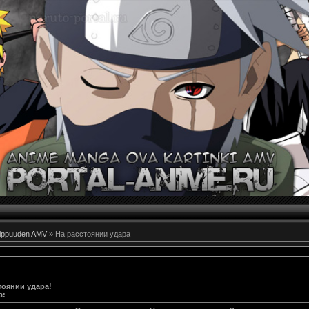
hippuuden AMV
» На расстоянии удара
тоянии удара!
а
: