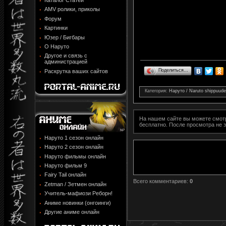
Каталог Статей
AMV ролики, приколы
Форум
Картинки
Юзер / Бигбары
О Наруто
Другое и связь с
администрацией
Поделиться…
Раскрутка ваших сайтов
Категория
:
Наруто / Naruto shippuud
На нашем сайте вы можете смо
бесплатно. После просмотра не 
Наруто 1 сезон онлайн
Наруто 2 сезон онлайн
Наруто фильмы онлайн
Наруто фильм 9
Fairy Tail онлайн
Всего комментариев
:
0
Zetman / Зетмен онлайн
Учитель-мафиози Реборн!
Аниме новинки (онгоинги)
Другие аниме онлайн