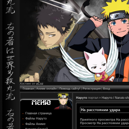
Хостинг от
uCoz
Главная
|
Аниме онлайн
|
Помощь сайту!
|
Регистрация
|
Вход
Наруто
портал »
Наруто / Naruto s
На расстоянии удара
Главная страница
Файлы Наруто
Приятного просмотра На расс
Просмотр
На расстоянии удар
Файлы Аниме