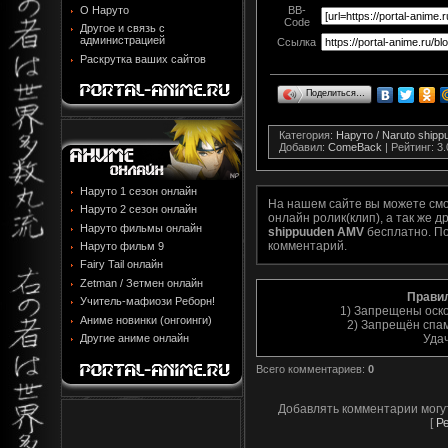
О Наруто
BB-
Code
Другое и связь с
администрацией
Ссылка
Раскрутка ваших сайтов
Поделиться…
Категория
:
Наруто / Naruto ship
Добавил
:
ComeBack
|
Рейтинг
:
3.
Наруто 1 сезон онлайн
На нашем сайте вы можете см
Наруто 2 сезон онлайн
онлайн ролик(клип), а так же 
Наруто фильмы онлайн
shippuuden AMV
бесплатно. По
комментарий.
Наруто фильм 9
Fairy Tail онлайн
Zetman / Зетмен онлайн
Прави
Учитель-мафиози Реборн!
1) Запрещены оск
Аниме новинки (онгоинги)
2) Запрещён спам
Уда
Другие аниме онлайн
Всего комментариев
:
0
Добавлять комментарии могу
[
Р