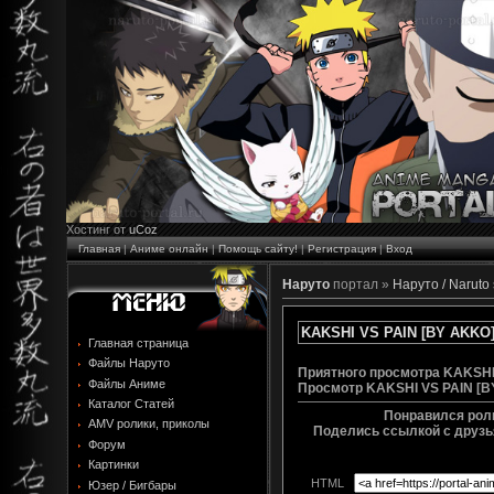
Хостинг от
uCoz
Главная
|
Аниме онлайн
|
Помощь сайту!
|
Регистрация
|
Вход
Наруто
портал »
Наруто / Naruto
KAKSHI VS PAIN [BY AKKO
Главная страница
Файлы Наруто
Приятного просмотра KAKSHI
Файлы Аниме
Просмотр
KAKSHI VS PAIN [
Каталог Статей
Понравился рол
AMV ролики, приколы
Поделись ссылкой с друзья
Форум
Картинки
HTML
Юзер / Бигбары