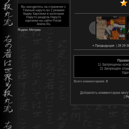
Вы находитесь на страничке с
Тёмный наруто во 2 режиме
биджу Картинки в категории
Наруто раздела Наруто
картинки на сайте Portal-
Anime.Ru
« Предыдущая
|
28
29
3
Прави
1) Запрещены оск
2) Запрещён спам
Уда
Всего комментариев
:
0
Добавлять комментарии могу
[
Р