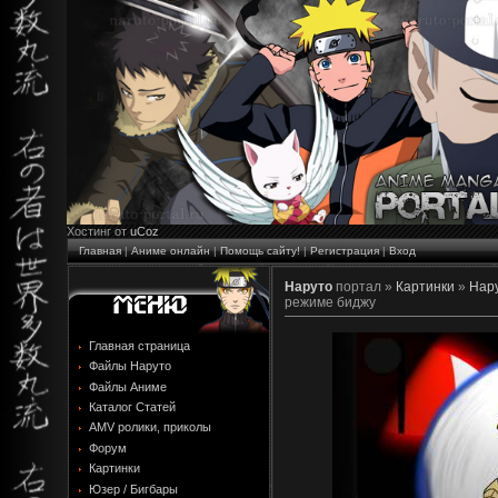
Хостинг от
uCoz
Главная
|
Аниме онлайн
|
Помощь сайту!
|
Регистрация
|
Вход
Наруто
портал »
Картинки
»
Нару
режиме биджу
Главная страница
Файлы Наруто
Файлы Аниме
Каталог Статей
AMV ролики, приколы
Форум
Картинки
Юзер / Бигбары