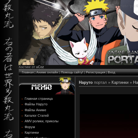
Хостинг от
uCoz
Главная
|
Аниме онлайн
|
Помощь сайту!
|
Регистрация
|
Вход
Наруто
портал »
Картинки
»
На
Главная страница
Файлы Наруто
Файлы Аниме
Каталог Статей
AMV ролики, приколы
Форум
Картинки