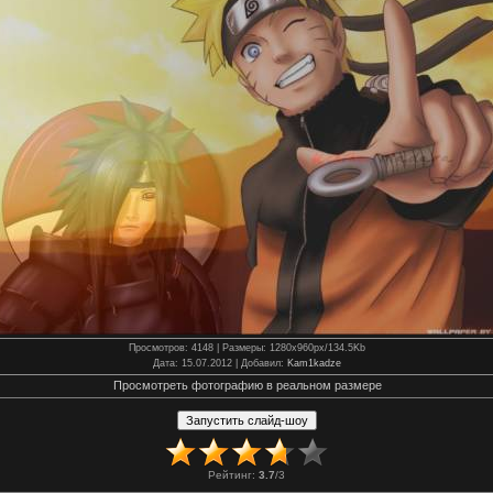
Просмотров
: 4148 |
Размеры
: 1280x960px/134.5Kb
Дата
: 15.07.2012 |
Добавил
:
Kam1kadze
Просмотреть фотографию в реальном размере
Рейтинг
:
3.7
/
3