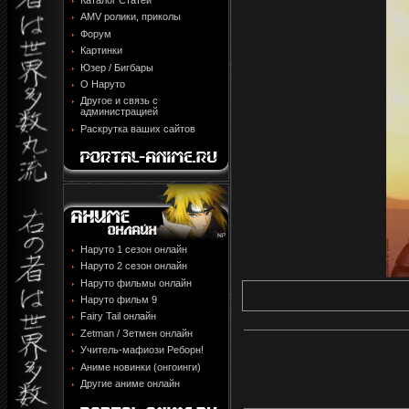
Каталог Статей
AMV ролики, приколы
Форум
Картинки
Юзер / Бигбары
О Наруто
Другое и связь с
администрацией
Раскрутка ваших сайтов
Наруто 1 сезон онлайн
Наруто 2 сезон онлайн
Наруто фильмы онлайн
Наруто фильм 9
Fairy Tail онлайн
Zetman / Зетмен онлайн
Учитель-мафиози Реборн!
Аниме новинки (онгоинги)
Другие аниме онлайн