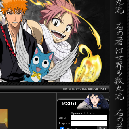
Приветствую Вас
Шпион
|
RSS
Привет: Шпион
Логин:
Пароль:
запомнить