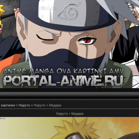
 картинки
»
Наруто
» Наруто + Мадара
Наруто + Мадара