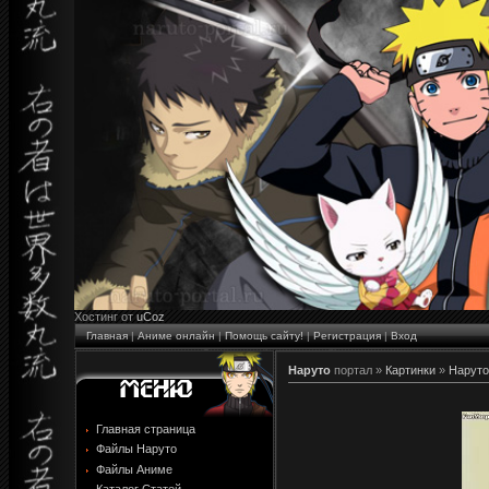
Хостинг от
uCoz
Главная
|
Аниме онлайн
|
Помощь сайту!
|
Регистрация
|
Вход
Наруто
портал »
Картинки
»
Наруто
Главная страница
Файлы Наруто
Файлы Аниме