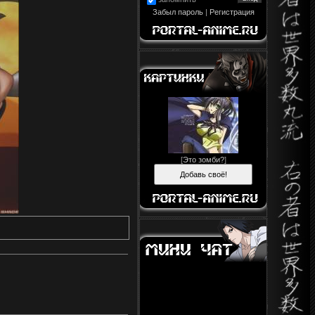
Забыл пароль
|
Регистрация
[
Это зомби?
]