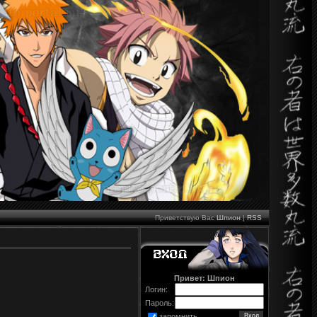
Приветствую Вас
Шпион
|
RSS
Привет: Шпион
Логин:
Пароль:
запомнить