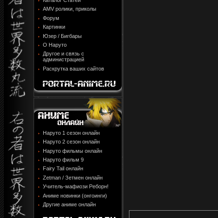
Каталог Статей
AMV ролики, приколы
Форум
Картинки
Юзер / Бигбары
О Наруто
Другое и связь с
администрацией
Раскрутка ваших сайтов
Наруто 1 сезон онлайн
Наруто 2 сезон онлайн
Наруто фильмы онлайн
Наруто фильм 9
Fairy Tail онлайн
Zetman / Зетмен онлайн
Учитель-мафиози Реборн!
Аниме новинки (онгоинги)
Другие аниме онлайн