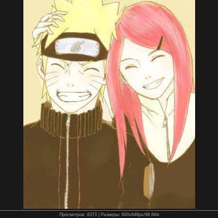
Просмотров
: 8373 |
Размеры
: 600x848px/98.6Kb