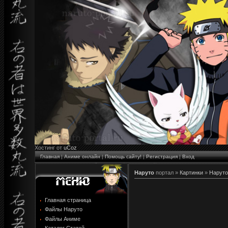
Хостинг от
uCoz
Главная
|
Аниме онлайн
|
Помощь сайту!
|
Регистрация
|
Вход
Наруто
портал »
Картинки
»
Наруто
Главная страница
Файлы Наруто
Файлы Аниме