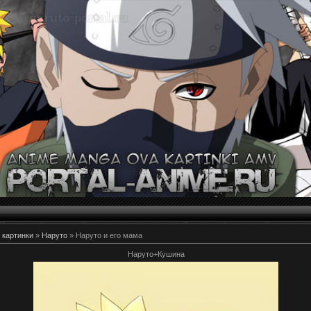
 картинки
»
Наруто
» Наруто и его мама
Наруто+Кушина