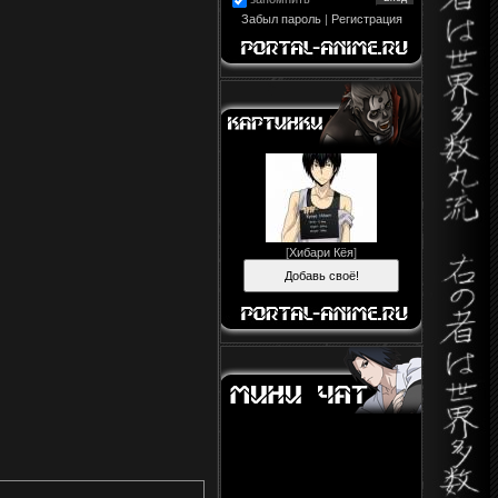
Забыл пароль
|
Регистрация
[
Хибари Кёя
]