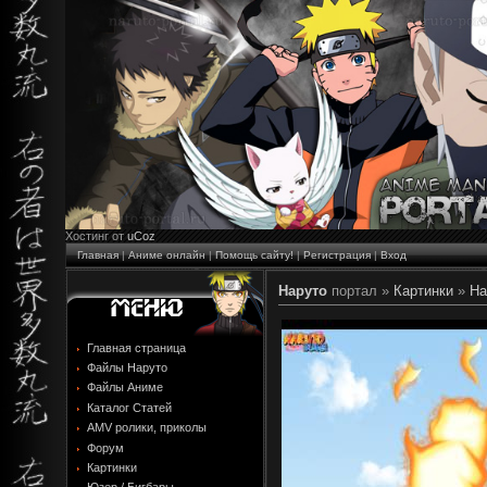
Хостинг от
uCoz
Главная
|
Аниме онлайн
|
Помощь сайту!
|
Регистрация
|
Вход
Наруто
портал »
Картинки
»
На
Главная страница
Файлы Наруто
Файлы Аниме
Каталог Статей
AMV ролики, приколы
Форум
Картинки