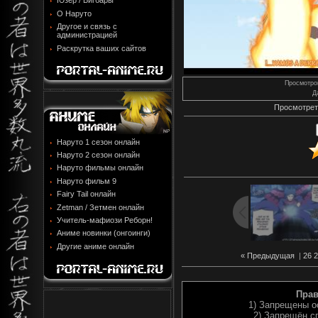
Юзер / Бигбары
О Наруто
Другое и связь с
администрацией
Раскрутка ваших сайтов
Просмотро
Д
Просмотрет
Наруто 1 сезон онлайн
Наруто 2 сезон онлайн
Наруто фильмы онлайн
Наруто фильм 9
Fairy Tail онлайн
Zetman / Зетмен онлайн
Учитель-мафиози Реборн!
Аниме новинки (онгоинги)
Другие аниме онлайн
« Предыдущая
|
26
Прав
1) Запрещены о
2) Запрещён с