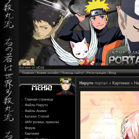
Хостинг от
uCoz
Главная
|
Аниме онлайн
|
Помощь сайту!
|
Регистрация
|
Вход
Наруто
портал »
Картинки
»
На
Главная страница
Файлы Наруто
Файлы Аниме
Каталог Статей
AMV ролики, приколы
Форум
Картинки