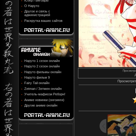
Юзер / Бигбары
О Наруто
Другое и связь с
администрацией
Раскрутка ваших сайтов
Наруто 1 сезон онлайн
Наруто 2 сезон онлайн
Просмотр
Наруто фильмы онлайн
Д
Наруто фильм 9
Просмотрет
Fairy Tail онлайн
Zetman / Зетмен онлайн
Учитель-мафиози Реборн!
Аниме новинки (онгоинги)
Другие аниме онлайн