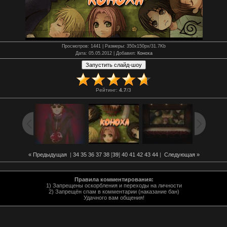
Просмотров
: 1441 |
Размеры
: 350x150px/31.7Kb
Дата
: 05.05.2012 |
Добавил
:
Коноха
Рейтинг
:
4.7
/
3
« Предыдущая
|
34
35
36
37
38
[
39
]
40
41
42
43
44
|
Следующая »
Правила комментирования:
1) Запрещены оскорбления и переходы на личности
2) Запрещён спам в комментарии (наказание бан)
Удачного вам общения!