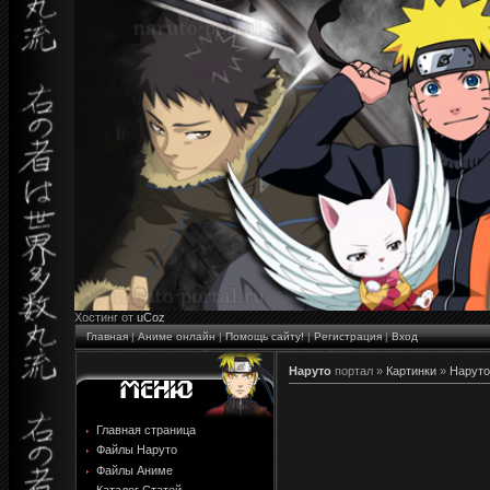
Хостинг от
uCoz
Главная
|
Аниме онлайн
|
Помощь сайту!
|
Регистрация
|
Вход
Наруто
портал »
Картинки
»
Наруто
Главная страница
Файлы Наруто
Файлы Аниме