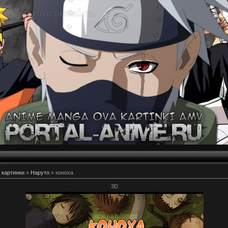
 картинки
»
Наруто
» коноха
3D