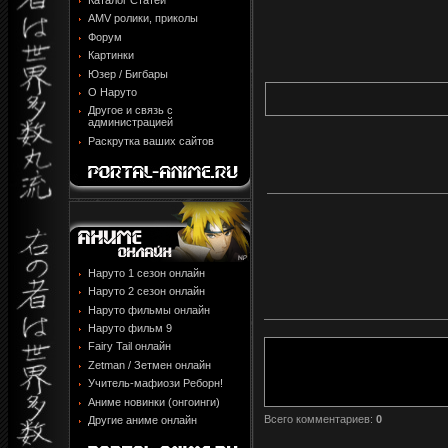
Каталог Статей
AMV ролики, приколы
Форум
Картинки
Юзер / Бигбары
О Наруто
Другое и связь с
администрацией
Раскрутка ваших сайтов
Наруто 1 сезон онлайн
Наруто 2 сезон онлайн
Наруто фильмы онлайн
Наруто фильм 9
Fairy Tail онлайн
Zetman / Зетмен онлайн
Учитель-мафиози Реборн!
Аниме новинки (онгоинги)
Всего комментариев
:
0
Другие аниме онлайн