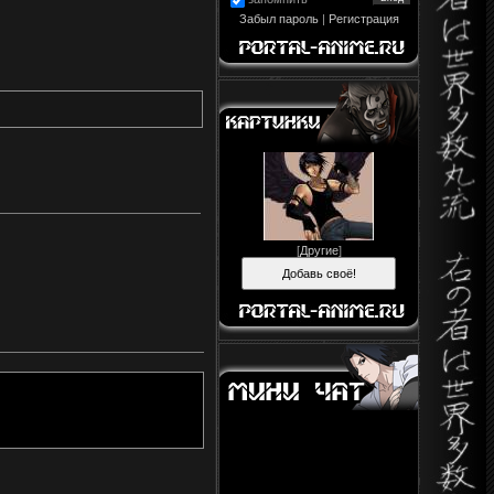
Забыл пароль
|
Регистрация
[
Другие
]