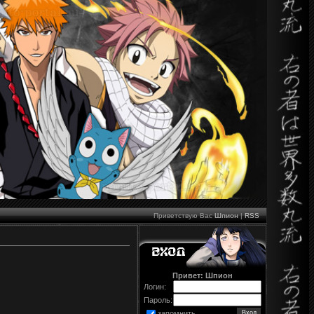
Приветствую Вас
Шпион
|
RSS
Привет: Шпион
Логин:
Пароль:
запомнить