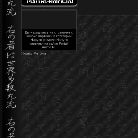
Вы находитесь на страничке с
коноха Картинки в категории
Наруто раздела Наруто
картинки на сайте Portal-
Anime.Ru