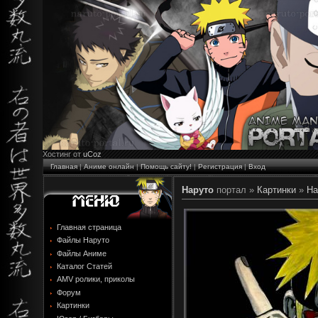
Хостинг от
uCoz
Главная
|
Аниме онлайн
|
Помощь сайту!
|
Регистрация
|
Вход
Наруто
портал »
Картинки
»
На
Главная страница
Файлы Наруто
Файлы Аниме
Каталог Статей
AMV ролики, приколы
Форум
Картинки