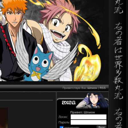
Приветствую Вас
Шпион
|
RSS
Привет: Шпион
Логин:
Пароль:
запомнить