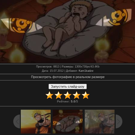
Просмотров
: 8813 |
Размеры
: 1300x730px/43.4Kb
Дата
: 15.07.2012 |
Добавил
:
Kam1kadze
Просмотреть фотографию в реальном размере
Рейтинг
:
5.0
/
5