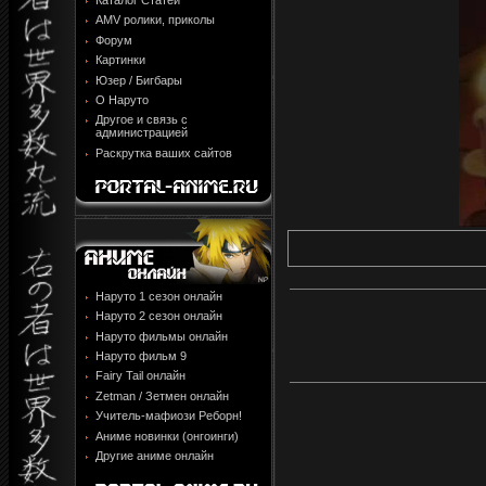
Каталог Статей
AMV ролики, приколы
Форум
Картинки
Юзер / Бигбары
О Наруто
Другое и связь с
администрацией
Раскрутка ваших сайтов
Наруто 1 сезон онлайн
Наруто 2 сезон онлайн
Наруто фильмы онлайн
Наруто фильм 9
Fairy Tail онлайн
Zetman / Зетмен онлайн
Учитель-мафиози Реборн!
Аниме новинки (онгоинги)
Другие аниме онлайн