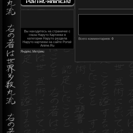
Вы находитесь на страничке с
глаза Наруто Картинки в
категории Наруто раздела
Всего комментариев
:
0
Наруто картинки на сайте Portal-
Anime.Ru