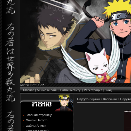
Хостинг от
uCoz
Главная
|
Аниме онлайн
|
Помощь сайту!
|
Регистрация
|
Вход
Наруто
портал »
Картинки
»
Наруто
Главная страница
Файлы Наруто
Файлы Аниме