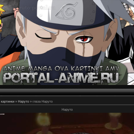
 картинки
»
Наруто
» глаза Наруто
Наруто