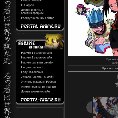
Юзер / Бигбары
О Наруто
Другое и связь с
администрацией
Раскрутка ваших сайтов
Наруто 1 сезон онлайн
Наруто 2 сезон онлайн
Просмотр
Наруто фильмы онлайн
Дата
:
Наруто фильм 9
Просмотрет
Fairy Tail онлайн
Zetman / Зетмен онлайн
Учитель-мафиози Реборн!
Аниме новинки (онгоинги)
Другие аниме онлайн