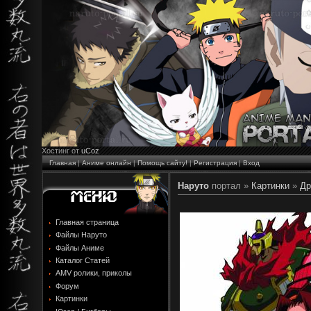
Хостинг от
uCoz
Главная
|
Аниме онлайн
|
Помощь сайту!
|
Регистрация
|
Вход
Наруто
портал »
Картинки
»
Др
Главная страница
Файлы Наруто
Файлы Аниме
Каталог Статей
AMV ролики, приколы
Форум
Картинки