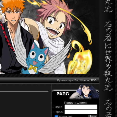
Приветствую Вас
Шпион
|
RSS
Привет: Шпион
Логин:
Пароль:
запомнить