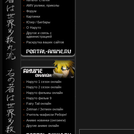
Каталог Статей
AMV ролики, приколы
Форум
Картинки
Юзер / Бигбары
О Наруто
Другое и связь с
администрацией
Раскрутка ваших сайтов
Наруто 1 сезон онлайн
Наруто 2 сезон онлайн
Наруто фильмы онлайн
Наруто фильм 9
Fairy Tail онлайн
Zetman / Зетмен онлайн
Учитель-мафиози Реборн!
Аниме новинки (онгоинги)
Другие аниме онлайн