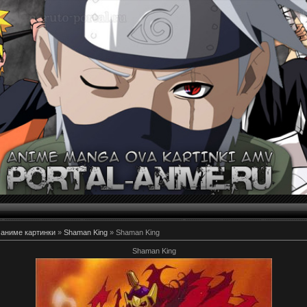
 аниме картинки
»
Shaman King
» Shaman King
Shaman King