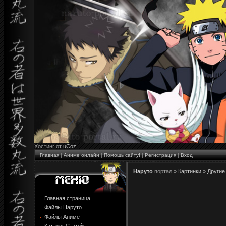
Хостинг от
uCoz
Главная
|
Аниме онлайн
|
Помощь сайту!
|
Регистрация
|
Вход
Наруто
портал »
Картинки
»
Другие
Главная страница
Файлы Наруто
Файлы Аниме