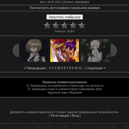
Дата
: 04.06.2012 |
Добавил
:
Kam1kadze
Просмотреть фотографию в реальном размере
Рейтинг
:
0.0
/
0
« Предыдущая
|
1
2
3
[
4
]
5
6
7
8
9
10
11
|
Следующая »
Правила комментирования:
1) Запрещены оскорбления и переходы на личности
2) Запрещён спам в комментарии (наказание бан)
Удачного вам общения!
Добавлять комментарии могут только зарегистрированные пользователи.
[
Регистрация
|
Вход
]