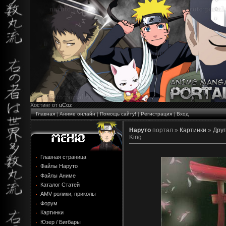
Хостинг от
uCoz
Главная
|
Аниме онлайн
|
Помощь сайту!
|
Регистрация
|
Вход
Наруто
портал »
Картинки
»
Друг
King
Главная страница
Файлы Наруто
Файлы Аниме
Каталог Статей
AMV ролики, приколы
Форум
Картинки
Юзер / Бигбары